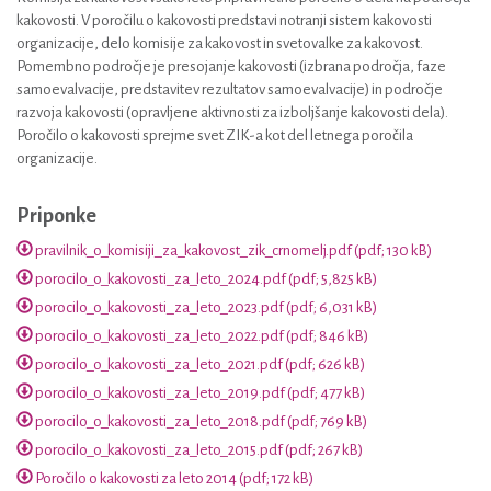
kakovosti. V poročilu o kakovosti predstavi notranji sistem kakovosti
organizacije, delo komisije za kakovost in svetovalke za kakovost.
Pomembno področje je presojanje kakovosti (izbrana področja, faze
samoevalvacije, predstavitev rezultatov samoevalvacije) in področje
razvoja kakovosti (opravljene aktivnosti za izboljšanje kakovosti dela).
Poročilo o kakovosti sprejme svet ZIK-a kot del letnega poročila
organizacije.
Priponke
pravilnik_o_komisiji_za_kakovost_zik_crnomelj.pdf (pdf; 130 kB)
porocilo_o_kakovosti_za_leto_2024.pdf (pdf; 5,825 kB)
porocilo_o_kakovosti_za_leto_2023.pdf (pdf; 6,031 kB)
porocilo_o_kakovosti_za_leto_2022.pdf (pdf; 846 kB)
porocilo_o_kakovosti_za_leto_2021.pdf (pdf; 626 kB)
porocilo_o_kakovosti_za_leto_2019.pdf (pdf; 477 kB)
porocilo_o_kakovosti_za_leto_2018.pdf (pdf; 769 kB)
porocilo_o_kakovosti_za_leto_2015.pdf (pdf; 267 kB)
Poročilo o kakovosti za leto 2014 (pdf; 172 kB)