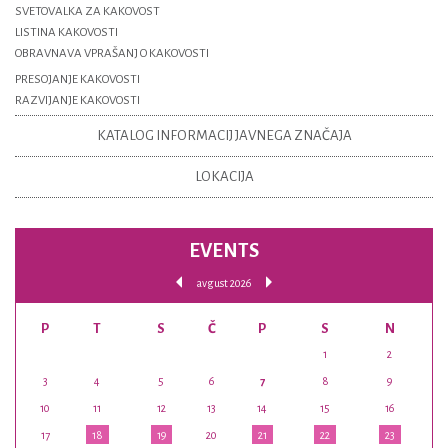
SVETOVALKA ZA KAKOVOST
LISTINA KAKOVOSTI
OBRAVNAVA VPRAŠANJ O KAKOVOSTI
PRESOJANJE KAKOVOSTI
RAZVIJANJE KAKOVOSTI
KATALOG INFORMACIJ JAVNEGA ZNAČAJA
LOKACIJA
EVENTS
avgust 2026
P
T
S
Č
P
S
N
1
2
3
4
5
6
7
8
9
10
11
12
13
14
15
16
17
18
19
20
21
22
23