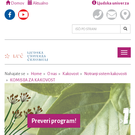
Domov
Aktualno
Ljudska univerza
Toggl
naviga
Nahajate se
Home
O nas
Kakovost
Notranji sistem kakovosti
KOMISIJA ZA KAKOVOST
Previous
Next
Preveri program!