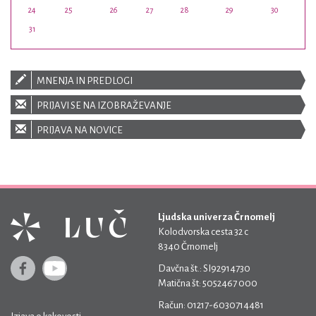
24
25
26
27
28
29
30
31
MNENJA IN PREDLOGI
PRIJAVI SE NA IZOBRAŽEVANJE
PRIJAVA NA NOVICE
Ljudska univerza Črnomelj
Kolodvorska cesta 32 c
8340 Črnomelj
Davčna št.: SI92914730
Matična št: 5052467 000
Račun: 01217-6030714481