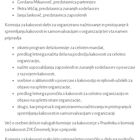
Gordana Mikunovič, predstavnica partnerjev
Petra Vrščaj, predstavnica zunanjih sodelavcev
Janja Jankovič, predstavnica zaposlenih
Komisija za kakovost skrbi za organizirano načrtovanje in pristopanje k
spremljanju kakovosti in samoevalvacijam v organizaciji ter v ta namen
pripravlja:
okvirni program dela komisije za celoten mandat,
predlog letnega načrta dela na področju kakovosti za celotno
organizacijo,
načrte usposabljanja zaposlenih in zunanjih sodelavcev v povezavi
z razvojem kakovosti,
vsebine o aktivnostih v povezavi s kakovostjo in njihovih učinkih za
objavo na spletni organizacije,
predlog letnega poročila o kakovosti za celotno organizacijo in
objavo na spletni strani organizacije,
drugo, kar prispeva k organiziranemu načrtovanju in pristopanju k
spremljanju kakovosti in samoevalvacijam v organizaciji.
Več o vsebini dela in nalogah komisije za kakovost je v Pravilniku o komisiji
za kakovost ZIK Črnomelj, ki je v priponki.
Komisija za kakovost vsako leto pripravi letno poročilo o delu na področju