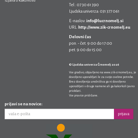
Izjava o kakovosti
Tel.: 07 30 61 390
Ljudska univerza: 031 377 061
E-naslov:
info@lucrnomelj.si
URL:
http://www.zik-crnomelj.eu
Delovni čas
pon. - čet. 9:00 do 17:00
pet. 9:00 do 15:00
© Ljudska univerza Črnomelj 2026
Vse gradivo, objavljeno na
www.zik-crnomelj.eu
, je
dovoljeno uporabljati le za svoje osebne potrebe.
Brez dovoljenja uredništva ga ni dovoljeno
uporabljati v druge namene ali ga kakorkoli javno
priobčati.
Vse pravice pridržane.
prijavi se na novice:
prijava