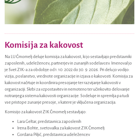
Komisija za kakovost
Na LU Črnomelj deluje komisija za kakovost, ki jo sestavljajo predstavniki
zaposlenih, udeležencev, partnerjev in zunanjih sodelavcev. Imenoval jo
je Svet ZIK-a za obdobje od 1. 10. 2022 do 30. 9. 2026. Pri delu jo vodijo:
vizija, poslanstvo, vrednote organizacije in izjava o kakovosti. Komisija za
kakovost načrtuje in koordinira presojanje ter razvijanje kakovosti v
organizaciji. Skrbi za vzpostavitev in nemoteno ter učinkovito delovanje
notranjega sistema kakovosti organizacije. Sodeluje in spremlja pa tudi
vse pristope zunanje presoje, v katere je vključena organizacija.
Komisijo za kakovost ZIK Črnomelj sestavljajo:
Lara Geltar, predstavnica zaposlenih
Irena Bohte, svetovalka za kakovost ZIK Črnomelj
Gordana Piljić, predstavnica udeležencev