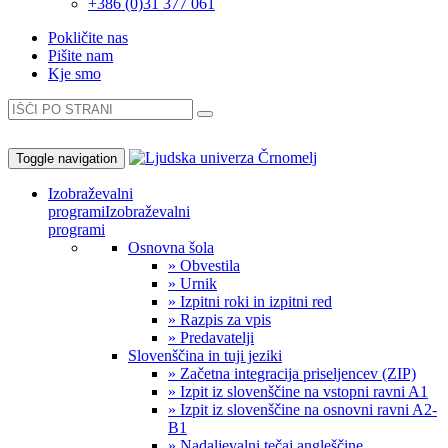
+386 (0)31 377 061
Pokličite nas
Pišite nam
Kje smo
Toggle navigation
Izobraževalni
programi
Izobraževalni
programi
Osnovna šola
» Obvestila
» Urnik
» Izpitni roki in izpitni red
» Razpis za vpis
» Predavatelji
Slovenščina in tuji jeziki
» Začetna integracija priseljencev (ZIP)
» Izpit iz slovenščine na vstopni ravni A1
» Izpit iz slovenščine na osnovni ravni A2-
B1
» Nadaljevalni tečaj angleščine