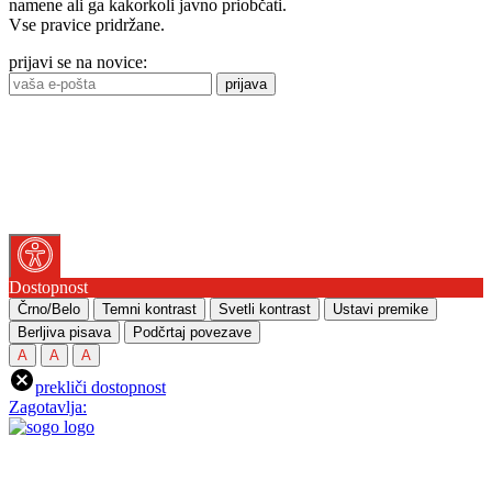
namene ali ga kakorkoli javno priobčati.
Vse pravice pridržane.
prijavi se na novice:
prijava
Dostopnost
Črno/Belo
Temni kontrast
Svetli kontrast
Ustavi premike
Berljiva pisava
Podčrtaj povezave
A
A
A
prekliči dostopnost
Zagotavlja: