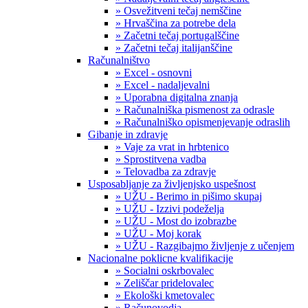
» Osvežitveni tečaj nemščine
» Hrvaščina za potrebe dela
» Začetni tečaj portugalščine
» Začetni tečaj italijanščine
Računalništvo
» Excel - osnovni
» Excel - nadaljevalni
» Uporabna digitalna znanja
» Računalniška pismenost za odrasle
» Računalniško opismenjevanje odraslih
Gibanje in zdravje
» Vaje za vrat in hrbtenico
» Sprostitvena vadba
» Telovadba za zdravje
Usposabljanje za življenjsko uspešnost
» UŽU - Berimo in pišimo skupaj
» UŽU - Izzivi podeželja
» UŽU - Most do izobrazbe
» UŽU - Moj korak
» UŽU - Razgibajmo življenje z učenjem
Nacionalne poklicne kvalifikacije
» Socialni oskrbovalec
» Zeliščar pridelovalec
» Ekološki kmetovalec
» Računovodja