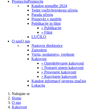
Promocija
Promocija
Katalog ponudbe 2024
Tedni vseživljenjskega učenja
Parada učenja
Prispevki v medijih
Publikacije in filmi
» Publikacije
» Filmi
LUČILO
O nas
O nas
Nagovor direktorice
Zaposleni
Vizija, poslanstvo, vrednote
Kakovost
» Opredeljevanje kakovosti
» Notranji sistem kakovosti
» Presojanje kakovosti
» Razvijanje kakovosti
Katalog informacij javnega značaja
Lokacija
Nahajate se
Home
O nas
Kakovost