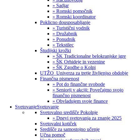
» Sadjar
» Romski pomočnik
» Romski koordinator
Poklicno dousposabljanje
» Turistični vodnik
» Družabnik
» Ponudnik
» Tekstilec
Študijski krožki
» ŠK Tradicionalne belokranjske igre
» ŠK Orhideje in vezenine
» ŠK Zgodbe o Kolpi
UTŽO_Univerza za tretje življenjso obdobje
Finančna pismenost
» Pot do finančne svobode
» Seniorji v akciji: Povečajmo svojo
finančno pismenost
» Obvladujem svoje finance
Svetovanje
Svetovanje
Svetovalno središče Pokolpje
» Dnevi svetovanja za znanje 2025
Svetovalni kotiček
Središče za samostojno učenje
Učna pomoč