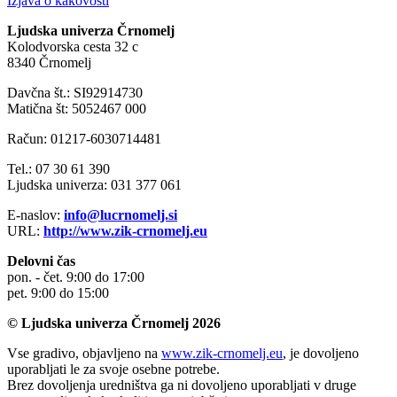
Izjava o kakovosti
Ljudska univerza Črnomelj
Kolodvorska cesta 32 c
8340 Črnomelj
Davčna št.: SI92914730
Matična št: 5052467 000
Račun: 01217-6030714481
Tel.: 07 30 61 390
Ljudska univerza: 031 377 061
E-naslov:
info@lucrnomelj.si
URL:
http://www.zik-crnomelj.eu
Delovni čas
pon. - čet. 9:00 do 17:00
pet. 9:00 do 15:00
© Ljudska univerza Črnomelj 2026
Vse gradivo, objavljeno na
www.zik-crnomelj.eu
, je dovoljeno
uporabljati le za svoje osebne potrebe.
Brez dovoljenja uredništva ga ni dovoljeno uporabljati v druge