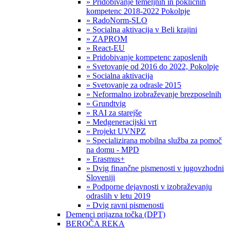
» Pridobivanje temeljnih in poklicnih
kompetenc 2018-2022 Pokolpje
» RadoNorm-SLO
» Socialna aktivacija v Beli krajini
» ZAPROM
» React-EU
» Pridobivanje kompetenc zaposlenih
» Svetovanje od 2016 do 2022, Pokolpje
» Socialna aktivacija
» Svetovanje za odrasle 2015
» Neformalno izobraževanje brezposelnih
» Grundtvig
» RAI za starejše
» Medgeneracijski vrt
» Projekt UVNPZ
» Specializirana mobilna služba za pomoč
na domu - MPD
» Erasmus+
» Dvig finančne pismenosti v jugovzhodni
Sloveniji
» Podporne dejavnosti v izobraževanju
odraslih v letu 2019
» Dvig ravni pismenosti
Demenci prijazna točka (DPT)
BEROČA REKA