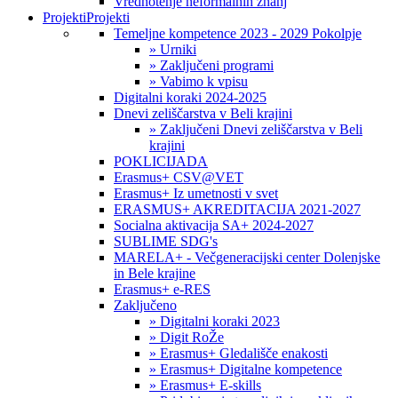
Vrednotenje neformalnih znanj
Projekti
Projekti
Temeljne kompetence 2023 - 2029 Pokolpje
» Urniki
» Zaključeni programi
» Vabimo k vpisu
Digitalni koraki 2024-2025
Dnevi zeliščarstva v Beli krajini
» Zaključeni Dnevi zeliščarstva v Beli
krajini
POKLICIJADA
Erasmus+ CSV@VET
Erasmus+ Iz umetnosti v svet
ERASMUS+ AKREDITACIJA 2021-2027
Socialna aktivacija SA+ 2024-2027
SUBLIME SDG's
MARELA+ - Večgeneracijski center Dolenjske
in Bele krajine
Erasmus+ e-RES
Zaključeno
» Digitalni koraki 2023
» Digit RoŽe
» Erasmus+ Gledališče enakosti
» Erasmus+ Digitalne kompetence
» Erasmus+ E-skills