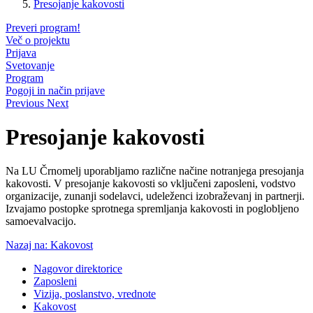
Presojanje kakovosti
Preveri program!
Več o projektu
Prijava
Svetovanje
Program
Pogoji in način prijave
Previous
Next
Presojanje kakovosti
Na LU Črnomelj uporabljamo različne načine notranjega presojanja
kakovosti. V presojanje kakovosti so vključeni zaposleni, vodstvo
organizacije, zunanji sodelavci, udeleženci izobraževanj in partnerji.
Izvajamo postopke sprotnega spremljanja kakovosti in poglobljeno
samoevalvacijo.
Nazaj na: Kakovost
Nagovor direktorice
Zaposleni
Vizija, poslanstvo, vrednote
Kakovost