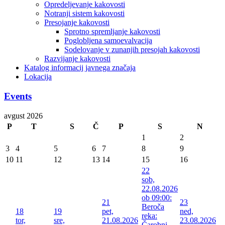
Opredeljevanje kakovosti
Notranji sistem kakovosti
Presojanje kakovosti
Sprotno spremljanje kakovosti
Poglobljena samoevalvacija
Sodelovanje v zunanjih presojah kakovosti
Razvijanje kakovosti
Katalog informacij javnega značaja
Lokacija
Events
avgust 2026
P
T
S
Č
P
S
N
1
2
3
4
5
6
7
8
9
10
11
12
13
14
15
16
22
sob,
22.08.2026
ob 09:00:
21
23
Beroča
18
19
pet,
ned,
reka:
tor,
sre,
21.08.2026
23.08.2026
Čarobni