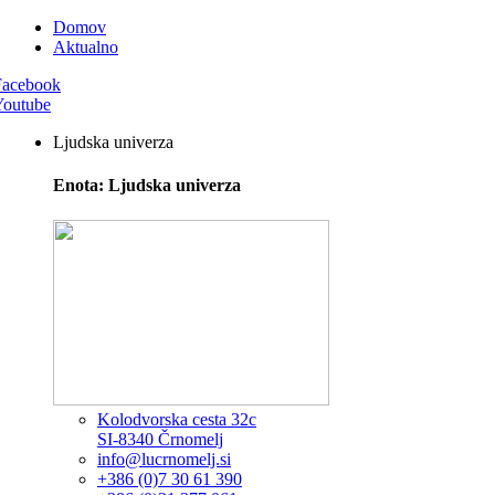
Domov
Aktualno
Facebook
Youtube
Ljudska univerza
Enota: Ljudska univerza
Kolodvorska cesta 32c
SI-8340 Črnomelj
info@lucrnomelj.si
+386 (0)7 30 61 390