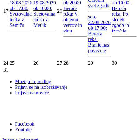
18.08.2026
19.08.2026
ob 20:00:
ob 10:00:
svet zgodb
ob 17:00:
ob 10:00:
Beroča
Beroča
17
20
Svetovalna
Svetovalna
reka: V
reka: Po
sob,
točka v
točka v
objemu
sledeh
22.08.2026
Semiču
Metliki
verzov in
zgodb in
ob 17:00:
vina
izročila
Beroča
reka:
Branje nas
povezuje
24
25
26
27
28
29
30
31
Mnenja in predlogi
Prijavi se na izobraževanje
Prijava na novice
Facebook
Youtube