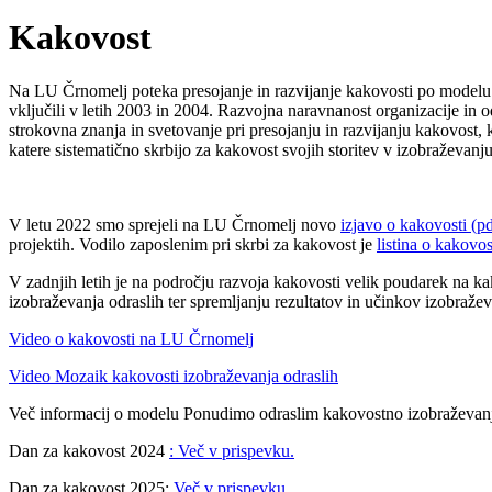
Kakovost
Na LU Črnomelj poteka presojanje in razvijanje kakovosti po model
vključili v letih 2003 in 2004. Razvojna naravnanost organizacije in o
strokovna znanja in svetovanje pri presojanju in razvijanju kakovost,
katere sistematično skrbijo za kakovost svojih storitev v izobraževa
V letu 2022 smo sprejeli na LU Črnomelj novo
izjavo o kakovosti (p
projektih. Vodilo zaposlenim pri skrbi za kakovost je
listina o kakovos
V zadnjih letih je na področju razvoja kakovosti velik poudarek na k
izobraževanja odraslih ter spremljanju rezultatov in učinkov izobražev
Video o kakovosti na LU Črnomelj
Video Mozaik kakovosti izobraževanja odraslih
Več informacij o modelu Ponudimo odraslim kakovostno izobraževan
Dan za kakovost 2024
: Več v prispevku.
Dan za kakovost 2025:
Več v prispevku