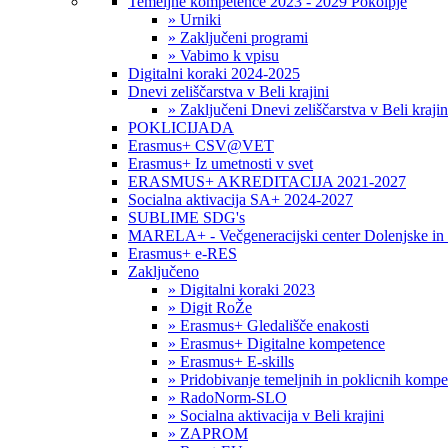
Temeljne kompetence 2023 - 2029 Pokolpje
» Urniki
» Zaključeni programi
» Vabimo k vpisu
Digitalni koraki 2024-2025
Dnevi zeliščarstva v Beli krajini
» Zaključeni Dnevi zeliščarstva v Beli krajin
POKLICIJADA
Erasmus+ CSV@VET
Erasmus+ Iz umetnosti v svet
ERASMUS+ AKREDITACIJA 2021-2027
Socialna aktivacija SA+ 2024-2027
SUBLIME SDG's
MARELA+ - Večgeneracijski center Dolenjske in 
Erasmus+ e-RES
Zaključeno
» Digitalni koraki 2023
» Digit RoŽe
» Erasmus+ Gledališče enakosti
» Erasmus+ Digitalne kompetence
» Erasmus+ E-skills
» Pridobivanje temeljnih in poklicnih komp
» RadoNorm-SLO
» Socialna aktivacija v Beli krajini
» ZAPROM