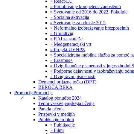
» React-EU
» Pridobivanje kompetenc zaposlenih
» Svetovanje od 2016 do 2022, Pokolpje
» Socialna aktivacija
» Svetovanje za odrasle 2015
» Neformalno izobraževanje brezposelnih
» Grundtvig
» RAI za starejše
» Medgeneracijski vrt
» Projekt UVNPZ
» Specializirana mobilna služba za pomoč
» Erasmus+
» Dvig finančne pismenosti v jugovzhodni S
» Podporne dejavnosti v izobraževanju odras
» Dvig ravni pismenosti
Demenci prijazna točka (DPT)
BEROČA REKA
Promocija
Promocija
Katalog ponudbe 2024
Tedni vseživljenjskega učenja
Parada učenja
Prispevki v medijih
Publikacije in filmi
» Publikacije
» Filmi