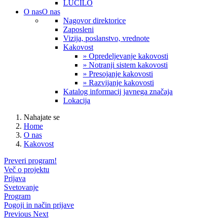
LUČILO
O nas
O nas
Nagovor direktorice
Zaposleni
Vizija, poslanstvo, vrednote
Kakovost
» Opredeljevanje kakovosti
» Notranji sistem kakovosti
» Presojanje kakovosti
» Razvijanje kakovosti
Katalog informacij javnega značaja
Lokacija
Nahajate se
Home
O nas
Kakovost
Preveri program!
Več o projektu
Prijava
Svetovanje
Program
Pogoji in način prijave
Previous
Next