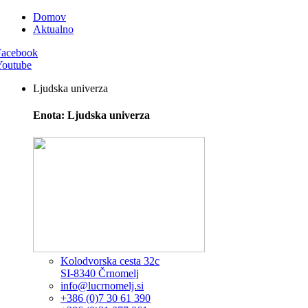
Domov
Aktualno
Facebook
Youtube
Ljudska univerza
Enota: Ljudska univerza
Kolodvorska cesta 32c
SI-8340 Črnomelj
info@lucrnomelj.si
+386 (0)7 30 61 390