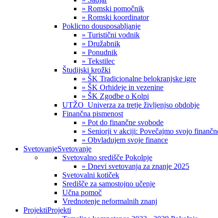
» Romski pomočnik
» Romski koordinator
Poklicno dousposabljanje
» Turistični vodnik
» Družabnik
» Ponudnik
» Tekstilec
Študijski krožki
» ŠK Tradicionalne belokranjske igre
» ŠK Orhideje in vezenine
» ŠK Zgodbe o Kolpi
UTŽO_Univerza za tretje življenjso obdobje
Finančna pismenost
» Pot do finančne svobode
» Seniorji v akciji: Povečajmo svojo finanč
» Obvladujem svoje finance
Svetovanje
Svetovanje
Svetovalno središče Pokolpje
» Dnevi svetovanja za znanje 2025
Svetovalni kotiček
Središče za samostojno učenje
Učna pomoč
Vrednotenje neformalnih znanj
Projekti
Projekti