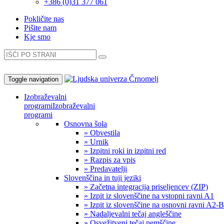
+386 (0)31 377 061
Pokličite nas
Pišite nam
Kje smo
Toggle navigation
Izobraževalni
programi
Izobraževalni
programi
Osnovna šola
» Obvestila
» Urnik
» Izpitni roki in izpitni red
» Razpis za vpis
» Predavatelji
Slovenščina in tuji jeziki
» Začetna integracija priseljencev (ZIP)
» Izpit iz slovenščine na vstopni ravni A1
» Izpit iz slovenščine na osnovni ravni A2-
» Nadaljevalni tečaj angleščine
» Osvežitveni tečaj nemščine