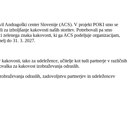
zvil Andragoški center Slovenije (ACS). V projekt POKI smo se
i za izboljšanje kakovosti naših storitev. Potrebovali pa smo
lci zelenega znaka kakovosti, ki ga ACS podeljuje organizacijam,
elj do 31. 3. 2027.
kakovosti, tako za udeležence, učitelje kot tudi partnerje v različnih
tovalka za kakovost izobraževanja odraslih.
zobraževanja odraslih, zadovoljstvu partnerjev in udeležencev