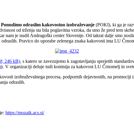
u
Ponudimo odraslim kakovostno izobraževanje
(POKI), ki ga je ra
dvisnost od trženja sta bila poglavitna vzroka, da smo že pred tem skrbel
 kar nam je nudil Andragoški center Slovenije. Od takrat dalje smo nosi
nju odraslih. Pravico do uporabe zelenega znaka kakovosti ima LU Črnom
df; 246 kB)
, s katero se zavezujemo k zagotavljanju sprejetih standardov 
t
i. V organizaciji deluje tudi komisija za kakovost LU Črnomelj in sve
akovosti izobraževalnega procesa, podpornih dejavnostih, na promociji i
anja odraslih.
je:
https://mozaik.acs.si/