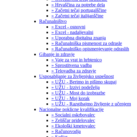
» Hrvaščina za potrebe dela
» Začetni tečaj portugalščine
» Začetni tečaj italijanščine
Računalništvo
» Excel - osnovni
» Excel - nadaljevalni
» Uporabna digitalna znanja
» Računalniška pismenost za odrasle
» Računalniško opismenjevanje odraslih
Gibanje in zdravje
» Vaje za vrat in hrbtenico
» Sprostitvena vadba
» Telovadba za zdravje
Usposabljanje za življenjsko uspešnost
» UŽU - Berimo in pišimo skupaj
» UŽU - Izzivi podeželja
» UŽU - Most do izobrazbe
» UŽU - Moj korak
» UŽU - Razgibajmo življenje z učenjem
Nacionalne poklicne kvalifikacije
» Socialni oskrbovalec
» Zeliščar pridelovalec
» Ekološki kmetovalec
» Računovodja
» Sadjar