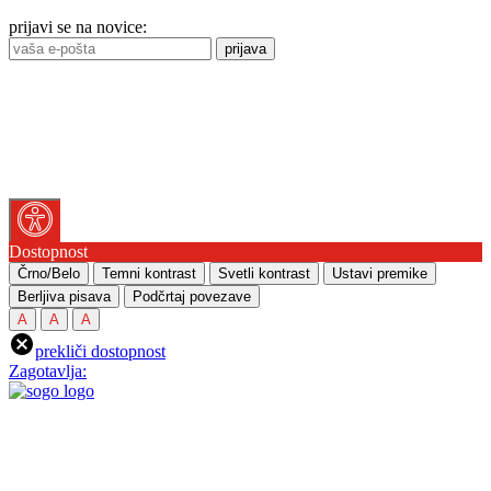
prijavi se na novice:
prijava
Dostopnost
Črno/Belo
Temni kontrast
Svetli kontrast
Ustavi premike
Berljiva pisava
Podčrtaj povezave
A
A
A
prekliči dostopnost
Zagotavlja: