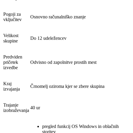
Pogoji za
Osnovno računalniško znanje
vključitev
Velikost
Do 12 udeležencev
skupine
Predviden
pričetek
Odvisno od zapolnitve prostih mest
izvedbe
Kraj
Črnomelj oziroma kjer se zbere skupina
izvajanja
Trajanje
40 ur
izobraževanja
pregled funkcij OS Windows in oblačnih
storitev