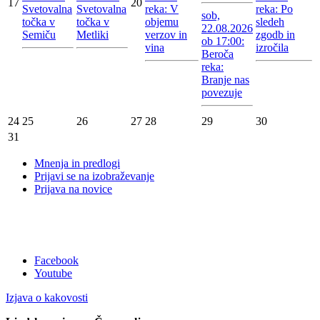
17
20
Svetovalna
Svetovalna
reka: V
reka: Po
sob,
točka v
točka v
objemu
sledeh
22.08.2026
Semiču
Metliki
verzov in
zgodb in
ob 17:00:
vina
izročila
Beroča
reka:
Branje nas
povezuje
24
25
26
27
28
29
30
31
Mnenja in predlogi
Prijavi se na izobraževanje
Prijava na novice
Facebook
Youtube
Izjava o kakovosti