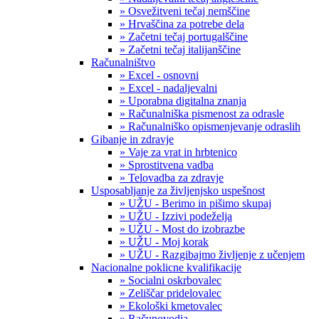
» Osvežitveni tečaj nemščine
» Hrvaščina za potrebe dela
» Začetni tečaj portugalščine
» Začetni tečaj italijanščine
Računalništvo
» Excel - osnovni
» Excel - nadaljevalni
» Uporabna digitalna znanja
» Računalniška pismenost za odrasle
» Računalniško opismenjevanje odraslih
Gibanje in zdravje
» Vaje za vrat in hrbtenico
» Sprostitvena vadba
» Telovadba za zdravje
Usposabljanje za življenjsko uspešnost
» UŽU - Berimo in pišimo skupaj
» UŽU - Izzivi podeželja
» UŽU - Most do izobrazbe
» UŽU - Moj korak
» UŽU - Razgibajmo življenje z učenjem
Nacionalne poklicne kvalifikacije
» Socialni oskrbovalec
» Zeliščar pridelovalec
» Ekološki kmetovalec
» Računovodja