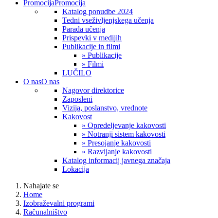
Promocija
Promocija
Katalog ponudbe 2024
Tedni vseživljenjskega učenja
Parada učenja
Prispevki v medijih
Publikacije in filmi
» Publikacije
» Filmi
LUČILO
O nas
O nas
Nagovor direktorice
Zaposleni
Vizija, poslanstvo, vrednote
Kakovost
» Opredeljevanje kakovosti
» Notranji sistem kakovosti
» Presojanje kakovosti
» Razvijanje kakovosti
Katalog informacij javnega značaja
Lokacija
Nahajate se
Home
Izobraževalni programi
Računalništvo