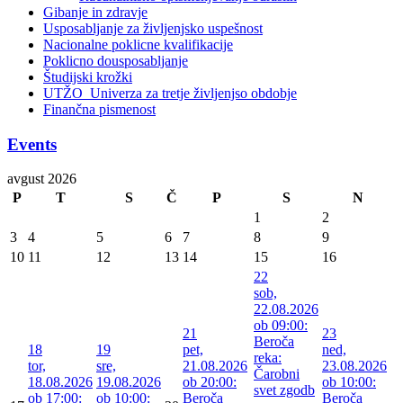
Gibanje in zdravje
Usposabljanje za življenjsko uspešnost
Nacionalne poklicne kvalifikacije
Poklicno dousposabljanje
Študijski krožki
UTŽO_Univerza za tretje življenjso obdobje
Finančna pismenost
Events
avgust 2026
P
T
S
Č
P
S
N
1
2
3
4
5
6
7
8
9
10
11
12
13
14
15
16
22
sob,
22.08.2026
ob 09:00:
21
23
Beroča
18
19
pet,
ned,
reka:
tor,
sre,
21.08.2026
23.08.2026
Čarobni
18.08.2026
19.08.2026
ob 20:00:
ob 10:00:
svet zgodb
ob 17:00:
ob 10:00:
Beroča
Beroča