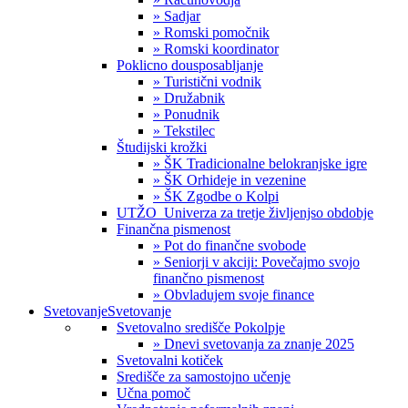
» Sadjar
» Romski pomočnik
» Romski koordinator
Poklicno dousposabljanje
» Turistični vodnik
» Družabnik
» Ponudnik
» Tekstilec
Študijski krožki
» ŠK Tradicionalne belokranjske igre
» ŠK Orhideje in vezenine
» ŠK Zgodbe o Kolpi
UTŽO_Univerza za tretje življenjso obdobje
Finančna pismenost
» Pot do finančne svobode
» Seniorji v akciji: Povečajmo svojo
finančno pismenost
» Obvladujem svoje finance
Svetovanje
Svetovanje
Svetovalno središče Pokolpje
» Dnevi svetovanja za znanje 2025
Svetovalni kotiček
Središče za samostojno učenje
Učna pomoč