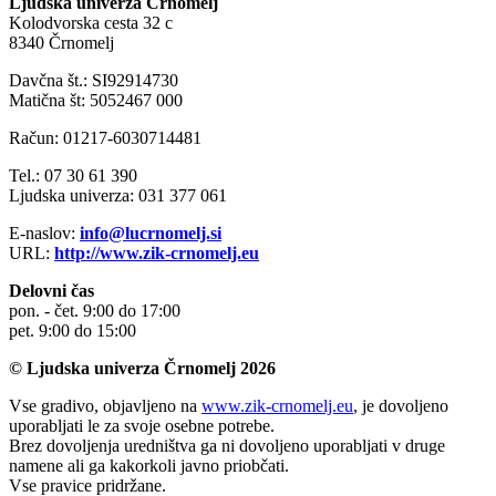
Ljudska univerza Črnomelj
Kolodvorska cesta 32 c
8340 Črnomelj
Davčna št.: SI92914730
Matična št: 5052467 000
Račun: 01217-6030714481
Tel.: 07 30 61 390
Ljudska univerza: 031 377 061
E-naslov:
info@lucrnomelj.si
URL:
http://www.zik-crnomelj.eu
Delovni čas
pon. - čet. 9:00 do 17:00
pet. 9:00 do 15:00
© Ljudska univerza Črnomelj 2026
Vse gradivo, objavljeno na
www.zik-crnomelj.eu
, je dovoljeno
uporabljati le za svoje osebne potrebe.
Brez dovoljenja uredništva ga ni dovoljeno uporabljati v druge
namene ali ga kakorkoli javno priobčati.
Vse pravice pridržane.