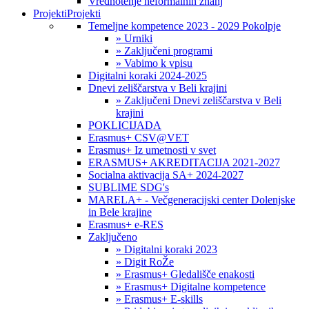
Vrednotenje neformalnih znanj
Projekti
Projekti
Temeljne kompetence 2023 - 2029 Pokolpje
» Urniki
» Zaključeni programi
» Vabimo k vpisu
Digitalni koraki 2024-2025
Dnevi zeliščarstva v Beli krajini
» Zaključeni Dnevi zeliščarstva v Beli
krajini
POKLICIJADA
Erasmus+ CSV@VET
Erasmus+ Iz umetnosti v svet
ERASMUS+ AKREDITACIJA 2021-2027
Socialna aktivacija SA+ 2024-2027
SUBLIME SDG's
MARELA+ - Večgeneracijski center Dolenjske
in Bele krajine
Erasmus+ e-RES
Zaključeno
» Digitalni koraki 2023
» Digit RoŽe
» Erasmus+ Gledališče enakosti
» Erasmus+ Digitalne kompetence
» Erasmus+ E-skills