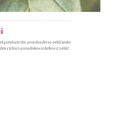
i
k poteka tri dni, prva dva dni so zeliščarske
dek s tržnico ponudnikov izdelkov iz zelišč,