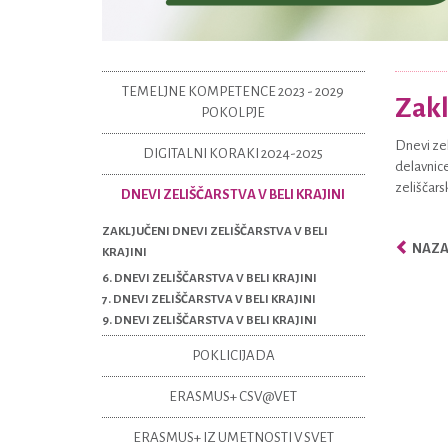
TEMELJNE KOMPETENCE 2023 - 2029
Zakl
POKOLPJE
Dnevi zel
DIGITALNI KORAKI 2024-2025
delavnice
zeliščars
DNEVI ZELIŠČARSTVA V BELI KRAJINI
ZAKLJUČENI DNEVI ZELIŠČARSTVA V BELI
NAZAJ
KRAJINI
6. DNEVI ZELIŠČARSTVA V BELI KRAJINI
7. DNEVI ZELIŠČARSTVA V BELI KRAJINI
9. DNEVI ZELIŠČARSTVA V BELI KRAJINI
POKLICIJADA
ERASMUS+ CSV@VET
ERASMUS+ IZ UMETNOSTI V SVET