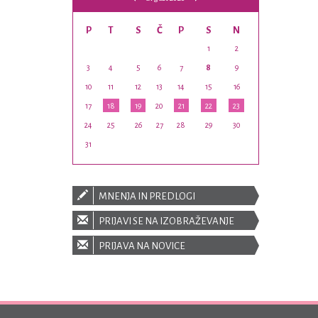
P
T
S
Č
P
S
N
1
2
3
4
5
6
7
8
9
10
11
12
13
14
15
16
17
18
19
20
21
22
23
24
25
26
27
28
29
30
31
MNENJA IN PREDLOGI
PRIJAVI SE NA IZOBRAŽEVANJE
PRIJAVA NA NOVICE