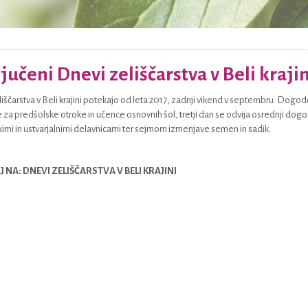
jučeni Dnevi zeliščarstva v Beli krajin
iščarstva v Beli krajini potekajo od leta 2017, zadnji vikend v septembru. Dogode
 za predšolske otroke in učence osnovnih šol, tretji dan se odvija osrednji dogo
kimi in ustvarjalnimi delavnicami ter sejmom izmenjave semen in sadik.
 NA: DNEVI ZELIŠČARSTVA V BELI KRAJINI