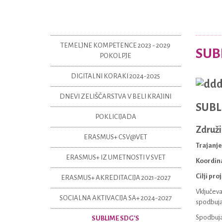
TEMELJNE KOMPETENCE 2023 - 2029
SUB
POKOLPJE
DIGITALNI KORAKI 2024-2025
DNEVI ZELIŠČARSTVA V BELI KRAJINI
SUBL
POKLICIJADA
Združi
ERASMUS+ CSV@VET
Trajanje
ERASMUS+ IZ UMETNOSTI V SVET
Koordina
Cilji pro
ERASMUS+ AKREDITACIJA 2021-2027
Vključeva
SOCIALNA AKTIVACIJA SA+ 2024-2027
spodbujan
Spodbujan
SUBLIME SDG'S