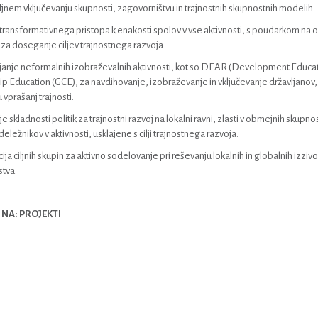
jnem vključevanju skupnosti, zagovorništvu in trajnostnih skupnostnih modelih.
transformativnega pristopa k enakosti spolov v vse aktivnosti, s poudarkom na
 za doseganje ciljev trajnostnega razvoja.
anje neformalnih izobraževalnih aktivnosti, kot so DEAR (Development Educat
ip Education (GCE), za navdihovanje, izobraževanje in vključevanje državljanov, z
 vprašanj trajnosti.
e skladnosti politik za trajnostni razvoj na lokalni ravni, zlasti v obmejnih skupno
deležnikov v aktivnosti, usklajene s cilji trajnostnega razvoja.
ija ciljnih skupin za aktivno sodelovanje pri reševanju lokalnih in globalnih izziv
tva​.
NA: PROJEKTI