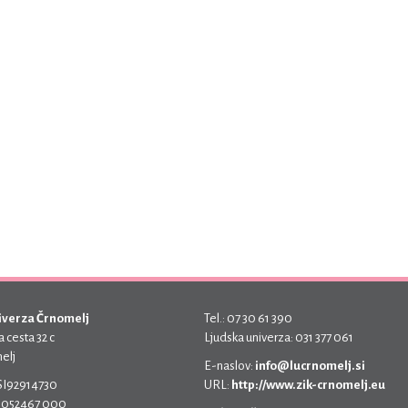
iverza Črnomelj
Tel.: 07 30 61 390
 cesta 32 c
Ljudska univerza: 031 377 061
elj
E-naslov:
info@lucrnomelj.si
 SI92914730
URL:
http://www.zik-crnomelj.eu
 5052467 000