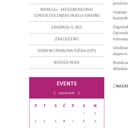
prostovol
MARELA+ - VEČGENERACIJSKI
Uvajanje 
CENTER DOLENJSKE IN BELE KRAJINE
bistvenih
Zagotavlj
ERASMUS+ E-RES
Citizensh
ZAKLJUČENO
reševanju
Izboljšanj
DEMENCI PRIJAZNA TOČKA (DPT)
skupin in 
BEROČA REKA
Mobilizac
državljans
EVENTS
NAZAJ 
avgust 2026
P
T
S
Č
P
S
N
1
2
3
4
5
6
7
8
9