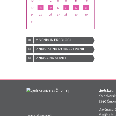
10
11
12
13
14
15
16
17
18
19
20
21
22
23
24
25
26
27
28
29
30
31
MNENJA IN PREDLOGI
PRIJAVI SE NA IZOBRAŽEVANJE
PRIJAVA NA NOVICE
Ljudska un
Kolodvorska
8340 Črnom
Davčna št.:
Matična št:
Izjava o kakovosti