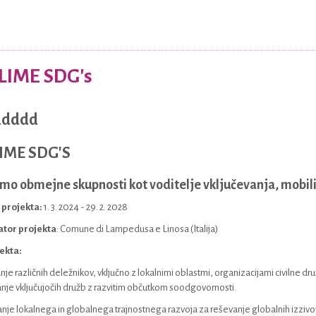
LIME SDG's
IME SDG'S
mo obmejne skupnosti kot voditelje vključevanja, mobil
 projekta:
1. 3. 2024 - 29. 2. 2028
tor projekta
: Comune di Lampedusa e Linosa (Italija)
jekta:
nje različnih deležnikov, vključno z lokalnimi oblastmi, organizacijami civilne dru
je vključujočih družb z razvitim občutkom soodgovornosti.
je lokalnega in globalnega trajnostnega razvoja za reševanje globalnih izzivov,