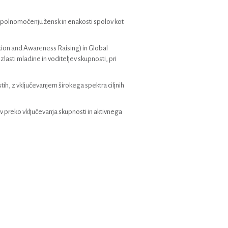
 opolnomočenju žensk in enakosti spolov kot
ion and Awareness Raising) in Global
lasti mladine in voditeljev skupnosti, pri
stih, z vključevanjem širokega spektra ciljnih
ov preko vključevanja skupnosti in aktivnega