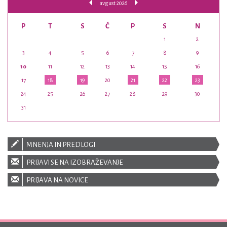
avgust 2026
P
T
S
Č
P
S
N
1
2
3
4
5
6
7
8
9
10
11
12
13
14
15
16
17
18
19
20
21
22
23
24
25
26
27
28
29
30
31
MNENJA IN PREDLOGI
PRIJAVI SE NA IZOBRAŽEVANJE
PRIJAVA NA NOVICE