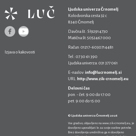
Ljudska univerza Črnomelj
Kolodvorska cesta 32 c
8340 Črnomelj
Davčna št.: SI92914730
Matična št: 5052467 000
Račun: 01217-6030714481
Izjava o kakovosti
Tel.: 07 30 61 390
Ljudska univerza: 031 377 061
E-naslov:
info@lucrnomelj.si
URL:
http://www.zik-crnomelj.eu
Delovni čas
pon. - čet. 9:00 do 17:00
pet. 9:00 do 15:00
© Ljudska univerza Črnomelj 2026
Vse gradivo, objavljeno na
www.zik-crnomelj.eu
, je
dovoljeno uporabljati le za svoje osebne potrebe.
Brez dovoljenja uredništva ga ni dovoljeno