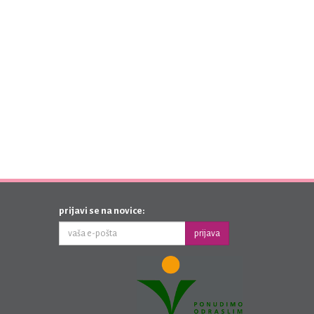
prijavi se na novice:
prijava