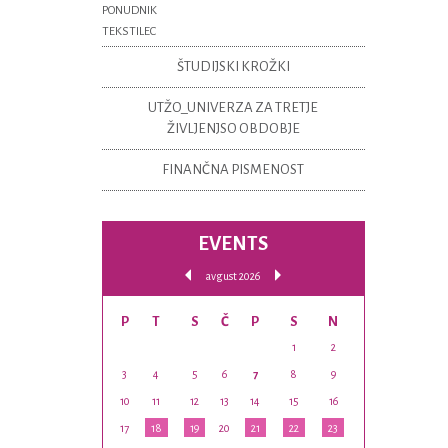
PONUDNIK
TEKSTILEC
ŠTUDIJSKI KROŽKI
UTŽO_UNIVERZA ZA TRETJE
ŽIVLJENJSO OBDOBJE
FINANČNA PISMENOST
EVENTS
avgust 2026
P
T
S
Č
P
S
N
1
2
3
4
5
6
7
8
9
10
11
12
13
14
15
16
17
18
19
20
21
22
23