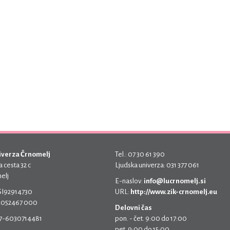
iverza Črnomelj
Tel.: 07 30 61 390
 cesta 32 c
Ljudska univerza: 031 377 061
elj
E-naslov:
info@lucrnomelj.si
 SI92914730
URL:
http://www.zik-crnomelj.eu
 5052467 000
Delovni čas
17-6030714481
pon. - čet. 9:00 do 17:00
pet. 9:00 do 15:00