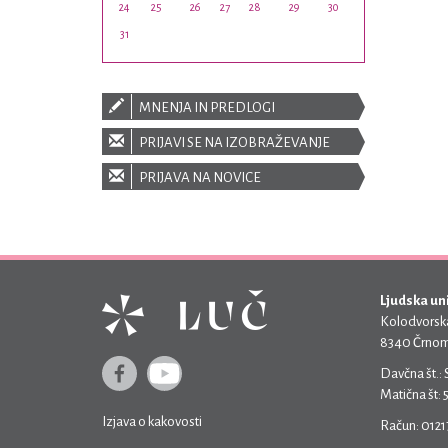
24
25
26
27
28
29
30
31
MNENJA IN PREDLOGI
PRIJAVI SE NA IZOBRAŽEVANJE
PRIJAVA NA NOVICE
Ljudska un
Kolodvorska
8340 Črnom
Davčna št.:
Matična št:
Izjava o kakovosti
Račun: 012