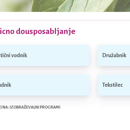
icno dousposabljanje
stični vodnik
Družabnik
dnik
Tekstilec
 NA: IZOBRAŽEVALNI PROGRAMI