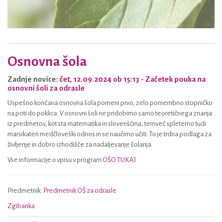
Osnovna šola
Zadnje novice:
čet, 12.09.2024 ob 15:13
- Začetek pouka na
osnovni šoli za odrasle
Uspešno končana osnovna šola pomeni prvo, zelo pomembno stopničko
na poti do poklica. V osnovni šoli ne pridobimo samo teoretičnega znanja
iz predmetov, kot sta matematika in slovenščina, temveč spletemo tudi
marsikateri medčloveški odnos in se naučimo učiti. To je trdna podlaga za
življenje in dobro izhodišče za nadaljevanje šolanja.
Vse informacije o vpisu v program
OŠO TUKAJ
Predmetnik:
Predmetnik OŠ za odrasle
Zgibanka