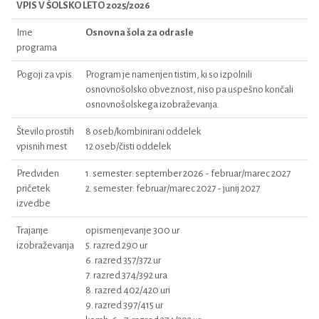
VPIS V ŠOLSKO LETO 2025/2026
Ime
Osnovna šola za odrasle
programa
Pogoji za vpis
Program je namenjen tistim, ki so izpolnili
osnovnošolsko obveznost, niso pa uspešno končali
osnovnošolskega izobraževanja.
Število prostih
8 oseb/kombinirani oddelek
vpisnih mest
12 oseb/čisti oddelek
Predviden
1. semester: september 2026 - februar/marec 2027
pričetek
2. semester: februar/marec 2027 - junij 2027
izvedbe
Trajanje
opismenjevanje 300 ur
izobraževanja
5. razred 290 ur
6. razred 357/372 ur
7. razred 374/392 ura
8. razred 402/420 uri
9. razred 397/415 ur