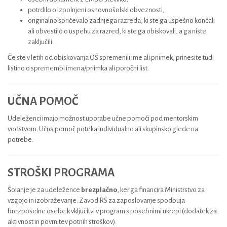
potrdilo o izpolnjeni osnovnošolski obveznosti,
originalno spričevalo zadnjega razreda, ki ste ga uspešno končali
ali obvestilo o uspehu za razred, ki ste ga obiskovali, a ga niste
zaključili.
Če ste v letih od obiskovanja OŠ spremenili ime ali priimek, prinesite tudi
listino o spremembi imena/priimka ali poročni list.
UČNA POMOČ
Udeleženci imajo možnost uporabe učne pomoči pod mentorskim
vodstvom. Učna pomoč poteka individualno ali skupinsko glede na
potrebe.
STROŠKI PROGRAMA
Šolanje je za udeležence
brezplačno
, ker ga financira Ministrstvo za
vzgojo in izobraževanje. Zavod RS za zaposlovanje spodbuja
brezposelne osebe k vključitvi v program s posebnimi ukrepi (dodatek za
aktivnost in povrnitev potnih stroškov).