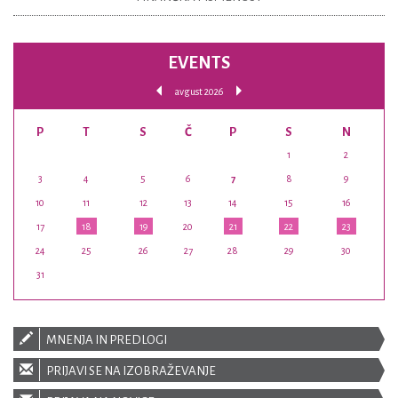
EVENTS
avgust 2026
P
T
S
Č
P
S
N
1
2
3
4
5
6
7
8
9
10
11
12
13
14
15
16
17
18
19
20
21
22
23
24
25
26
27
28
29
30
31
MNENJA IN PREDLOGI
PRIJAVI SE NA IZOBRAŽEVANJE