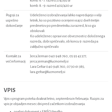
komb. 6.-7. razred 374/392 ur
komb. 8.-9. razred 402/420 ur
Pogoji za
Udeleženci izobraževanja lahko napredujejo v višji
uspešno
letnik, ko so pozitivno ocenjeni vsaj iz dveh tretjin
dokončanje
predmetov po predmetniku za razred, ki so ga
obiskovali.
Ko udeleženec opravi vse obveznosti iz določenega
razreda, dobi spričevalo, ob koncu 9. razreda pa
zaključno spričevalo.
Kontakt za
Jerca Jerman 040 948 760, 05 93 43 377;
več informacij
jerca.jerman@lucrnomelj.si
Lara Geltar 040 948 760, 07 30 61 385;
lara.geltar@lucrnomelj.si
VPIS
Vpis v program poteka dvakrat letno, septembra in februarja. Razpis za
vpis je objavljen mesec dni pred začetkom izobraževanja.
osebni dokument z EMŠO številko,