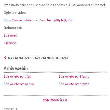
Predstavitveni video Osnovne šole za odrasle, Ljudska univerza Črnomelj
Oglejte si video:
https://www.youtube.com/watch?v=498phvJQVIk
Dokumenti:
Šolski red
Hišni red
NAZAJ NA: IZOBRAŽEVALNI PROGRAMI
Arhiv vsebin
Šolsko leto 2019/20
Šolsko leto 2018/2019
Šolsko leto 2017/2018
Šolsko leto 2016/2017
OSNOVNA ŠOLA
OBVESTILA