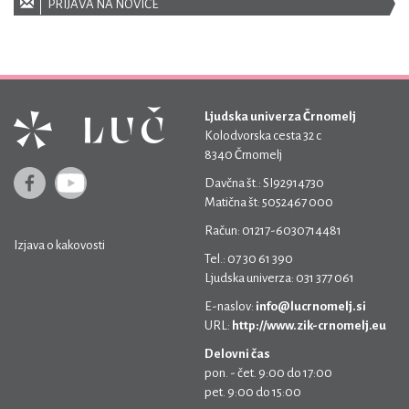
PRIJAVA NA NOVICE
Ljudska univerza Črnomelj
Kolodvorska cesta 32 c
8340 Črnomelj
Davčna št.: SI92914730
Matična št: 5052467 000
Račun: 01217-6030714481
Izjava o kakovosti
Tel.: 07 30 61 390
Ljudska univerza: 031 377 061
E-naslov:
info@lucrnomelj.si
URL:
http://www.zik-crnomelj.eu
Delovni čas
pon. - čet. 9:00 do 17:00
pet. 9:00 do 15:00