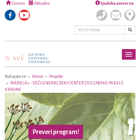
Domov
Aktualno
Ljudska univerza
Toggl
naviga
Nahajate se
Home
Projekti
MARELA+ - VEČGENERACIJSKI CENTER DOLENJSKE IN BELE
KRAJINE
Previous
Next
Preveri program!