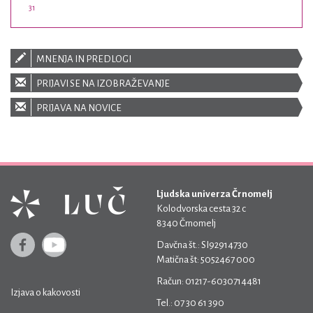
31
MNENJA IN PREDLOGI
PRIJAVI SE NA IZOBRAŽEVANJE
PRIJAVA NA NOVICE
Ljudska univerza Črnomelj
Kolodvorska cesta 32 c
8340 Črnomelj
Davčna št.: SI92914730
Matična št: 5052467 000
Račun: 01217-6030714481
Izjava o kakovosti
Tel.: 07 30 61 390