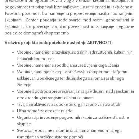
prebivalcem omogočali aktivno vlogo v družbi, krepili samostojnost in
odgovornost ter prispevali k zmanjševanju osamljenosti in izključenosti.
Posebna pozornost bo namenjena preprečevanju nasilja nad ranljivimi
skupinami. Center poudarja sodelovanje med vsemi generacijami in
skupinami, kar povečuje socialno povezanost in zmanjšuje negativne
posledice demografskih sprememb.
V okviru projekta bodo potekale naslednje AKTIVNOSTI:
Vsebine, namenjene razvijanju socialnih, zdravstvenih, kulturnih in
finančnih kompetenc
Vsebine, namenjene spodbujanju vseživljenjskega učenja
Vsebine, namenjene krepitvi starševskih kompetenc in lažjemu
usklajevanju poklicnega ter družinskega oziroma zasebnega
življenja
Vsebine s področja preprečevanja nasilja v družini, nad ženskami in
otroki ter drugimi ranljivimi ciljnimi skupinami
Izvajanje aktivnosti za otroke ter organizirano varstvo otrok
Učna pomoč za otroke in mlade
Organizacija in vodenje pogovornih skupin za različne starostne
skupine
Svetovanje posameznikom in družinam z namenom lažjega
usmerjanja v različne sisteme pomoči