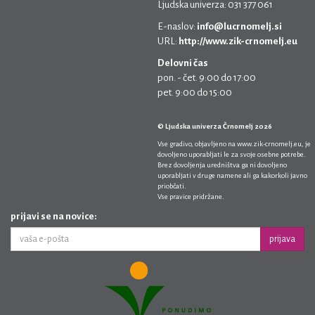
Ljudska univerza: 031 377 061
E-naslov:
info@lucrnomelj.si
URL:
http://www.zik-crnomelj.eu
Delovni čas
pon. - čet. 9:00 do 17:00
pet. 9:00 do 15:00
© Ljudska univerza Črnomelj 2026
Vse gradivo, objavljeno na
www.zik-crnomelj.eu
, je
dovoljeno uporabljati le za svoje osebne potrebe.
Brez dovoljenja uredništva ga ni dovoljeno
uporabljati v druge namene ali ga kakorkoli javno
priobčati.
Vse pravice pridržane.
prijavi se na novice:
prijava