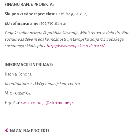
FINANCIRANJE PROJEKTA:
Skupna vrednost projekta:
1.481.849,60 eur,
EU sofinanciranje:
592.739,84 eur
Projekt sofinancirata Republika Slovenija, Ministrstvo za delo, družino,
socialne zadeve in enake možnosti , in Evropska unija iz Evropskega
socialnega sklada plus.
http://www.evropskasredstva.si/
INFORMACIJE IN PRIJAVE:
Ksenja Koncilja
Koordinatorica v Večgeneracijskem centru
M: 040 253 102
E-pošta:
ksenja.koncilja@zik-crnomelj.si
NAZAJ NA: PROJEKTI