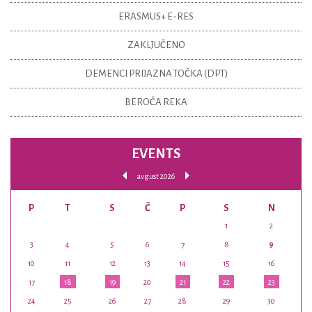
ERASMUS+ E-RES
ZAKLJUČENO
DEMENCI PRIJAZNA TOČKA (DPT)
BEROČA REKA
EVENTS
avgust 2026
P
T
S
Č
P
S
N
1
2
3
4
5
6
7
8
9
10
11
12
13
14
15
16
17
18
19
20
21
22
23
24
25
26
27
28
29
30