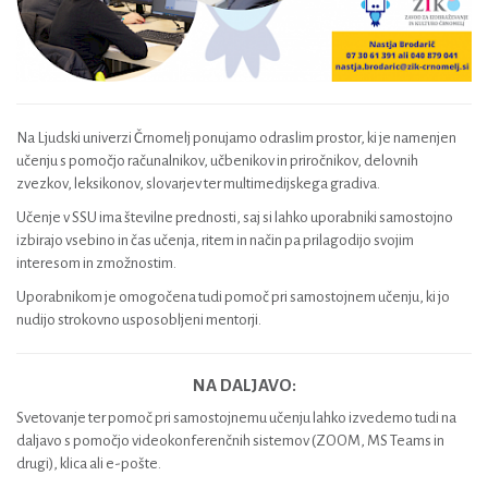
Na Ljudski univerzi Črnomelj ponujamo odraslim prostor, ki je namenjen
učenju s pomočjo računalnikov, učbenikov in priročnikov, delovnih
zvezkov, leksikonov, slovarjev ter multimedijskega gradiva.
Učenje v SSU ima številne prednosti, saj si lahko uporabniki samostojno
izbirajo vsebino in čas učenja, ritem in način pa prilagodijo svojim
interesom in zmožnostim.
Uporabnikom je omogočena tudi pomoč pri samostojnem učenju, ki jo
nudijo strokovno usposobljeni mentorji.
NA DALJAVO:
Svetovanje ter pomoč pri samostojnemu učenju lahko izvedemo tudi na
daljavo s pomočjo videokonferenčnih sistemov (ZOOM, MS Teams in
drugi), klica ali e-pošte.