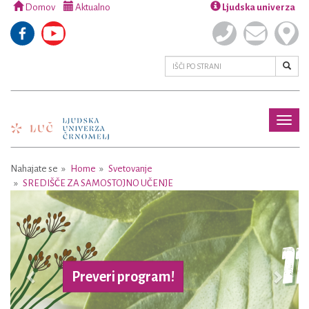
Domov
Aktualno
Ljudska univerza
Toggl
naviga
Nahajate se
Home
Svetovanje
SREDIŠČE ZA SAMOSTOJNO UČENJE
Previous
Next
Preveri program!