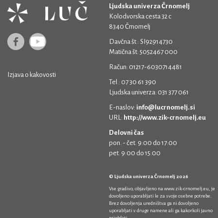
Ljudska univerza Črnomelj
Kolodvorska cesta 32 c
8340 Črnomelj
Davčna št.: SI92914730
Matična št: 5052467 000
Račun: 01217-6030714481
Izjava o kakovosti
Tel.: 07 30 61 390
Ljudska univerza: 031 377 061
E-naslov:
info@lucrnomelj.si
URL:
http://www.zik-crnomelj.eu
Delovni čas
pon. - čet. 9:00 do 17:00
pet. 9:00 do 15:00
© Ljudska univerza Črnomelj 2026
Vse gradivo, objavljeno na
www.zik-crnomelj.eu
, je
dovoljeno uporabljati le za svoje osebne potrebe.
Brez dovoljenja uredništva ga ni dovoljeno
uporabljati v druge namene ali ga kakorkoli javno
priobčati.