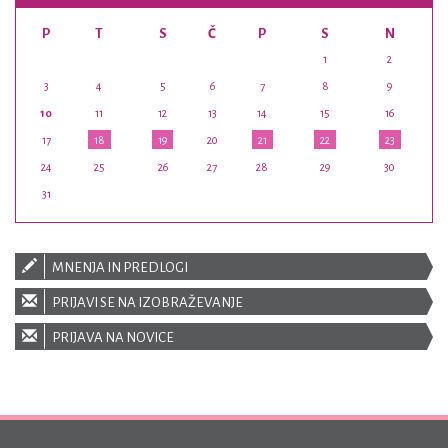
P
T
S
Č
P
S
N
1
2
3
4
5
6
7
8
9
10
11
12
13
14
15
16
17
18
19
20
21
22
23
24
25
26
27
28
29
30
31
MNENJA IN PREDLOGI
PRIJAVI SE NA IZOBRAŽEVANJE
PRIJAVA NA NOVICE