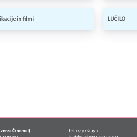
kacije in filmi
LUČILO
iverza Črnomelj
Tel.: 07 30 61 390