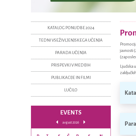
KATALOG PONUDBE 2024
Pro
TEDNI VSEŽIVLJENJSKEGA UČENJA
Promocija
javnosti 
PARADA UČENJA
(zaposleni
PRISPEVKI V MEDIJIH
Ljudska u
zaključki
PUBLIKACIJE IN FILMI
LUČILO
Kata
EVENTS
avgust 2026
Para