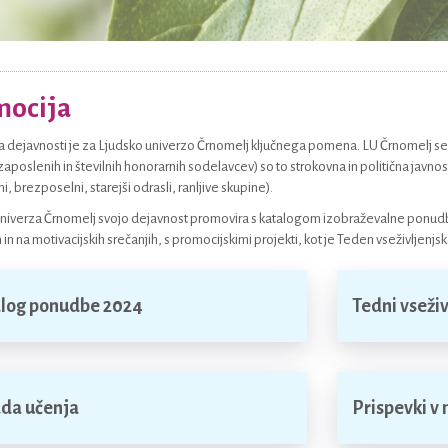
mocija
 dejavnosti je za Ljudsko univerzo Črnomelj ključnega pomena. LU Črnomelj se 
(zaposlenih in številnih honorarnih sodelavcev) so to strokovna in politična javnost
, brezposelni, starejši odrasli, ranljive skupine).
niverza Črnomelj svojo dejavnost promovira s katalogom izobraževalne ponudbe,
h in na motivacijskih srečanjih, s promocijskimi projekti, kot je Teden vseživljenjs
log ponudbe 2024
Tedni vseži
da učenja
Prispevki v