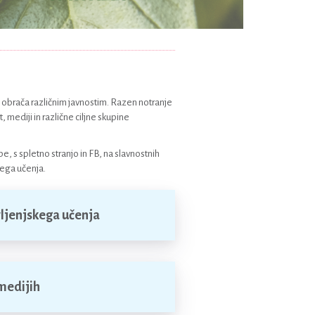
obrača različnim javnostim. Razen notranje
, mediji in različne ciljne skupine
 s spletno stranjo in FB, na slavnostnih
kega učenja.
vljenjskega učenja
 medijih