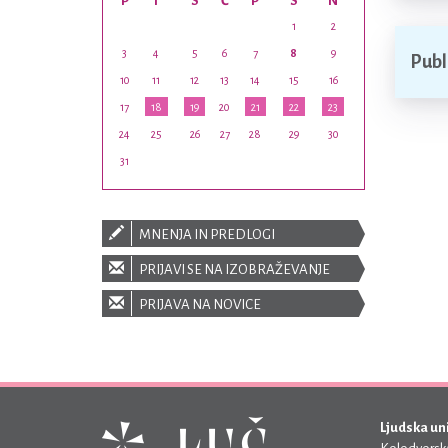
P
T
S
Č
P
S
N
1
2
3
4
5
6
7
8
9
Publi
10
11
12
13
14
15
16
17
18
19
20
21
22
23
24
25
26
27
28
29
30
31
MNENJA IN PREDLOGI
PRIJAVI SE NA IZOBRAŽEVANJE
PRIJAVA NA NOVICE
Ljudska un