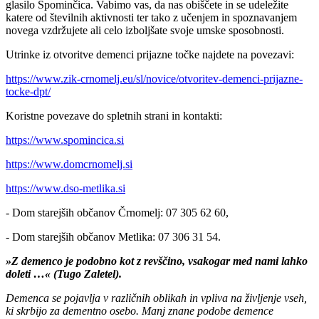
glasilo Spominčica. Vabimo vas, da nas obiščete in se udeležite
katere od številnih aktivnosti ter tako z učenjem in spoznavanjem
novega vzdržujete ali celo izboljšate svoje umske sposobnosti.
Utrinke iz otvoritve demenci prijazne točke najdete na povezavi:
https://www.zik-crnomelj.eu/sl/novice/otvoritev-demenci-prijazne-
tocke-dpt/
Koristne povezave do spletnih strani in kontakti:
https://www.spomincica.si
https://www.domcrnomelj.si
https://www.dso-metlika.si
- Dom starejših občanov Črnomelj: 07 305 62 60,
- Dom starejših občanov Metlika: 07 306 31 54.
»Z demenco je podobno kot z revščino, vsakogar med nami lahko
doleti …« (Tugo Zaletel).
Demenca se pojavlja v različnih oblikah in vpliva na življenje vseh,
ki skrbijo za dementno osebo. Manj znane podobe demence