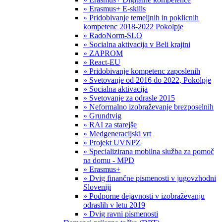
» Erasmus+ E-skills
» Pridobivanje temeljnih in poklicnih
kompetenc 2018-2022 Pokolpje
» RadoNorm-SLO
» Socialna aktivacija v Beli krajini
» ZAPROM
» React-EU
» Pridobivanje kompetenc zaposlenih
» Svetovanje od 2016 do 2022, Pokolpje
» Socialna aktivacija
» Svetovanje za odrasle 2015
» Neformalno izobraževanje brezposelnih
» Grundtvig
» RAI za starejše
» Medgeneracijski vrt
» Projekt UVNPZ
» Specializirana mobilna služba za pomoč
na domu - MPD
» Erasmus+
» Dvig finančne pismenosti v jugovzhodni
Sloveniji
» Podporne dejavnosti v izobraževanju
odraslih v letu 2019
» Dvig ravni pismenosti