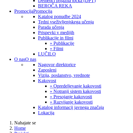
Demenci prijazna točka (DPT)
BEROČA REKA
Promocija
Promocija
Katalog ponudbe 2024
Tedni vseživljenjskega učenja
Parada učenja
Prispevki v medijih
Publikacije in filmi
» Publikacije
» Filmi
LUČILO
O nas
O nas
Nagovor direktorice
Zaposleni
Vizija, poslanstvo, vrednote
Kakovost
» Opredeljevanje kakovosti
» Notranji sistem kakovosti
» Presojanje kakovosti
» Razvijanje kakovosti
Katalog informacij javnega značaja
Lokacija
Nahajate se
Home