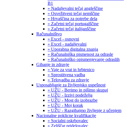
B1
» Nadaljevalni tečaj angleščine
» Osvežitveni tečaj nemščine
» Hrvaščina za potrebe dela
» Začetni tečaj portugalščine
» Začetni tečaj italijanščine
Računalništvo
» Excel - osnovni
» Excel - nadaljevalni
» Uporabna digitalna znanja
» Računalniška pismenost za odrasle
» Računalniško opismenjevanje odraslih
Gibanje in zdravje
» Vaje za vrat in hrbtenico
» Sprostitvena vadba
» Telovadba za zdravje
Usposabljanje za življenjsko uspešnost
» UŽU - Berimo in pišimo skupaj
» UŽU - Izzivi podeželja
» UŽU - Most do izobrazbe
» UŽU - Moj korak
» UŽU - Razgibajmo življenje z učenjem
Nacionalne poklicne kvalifikacije
» Socialni oskrbovalec
» Zeliščar pridelovalec