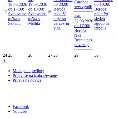
Čarobni
18.08.2026
19.08.2026
ob 20:00:
ob 10:00:
svet zgodb
ob 17:00:
ob 10:00:
Beroča
Beroča
17
20
Svetovalna
Svetovalna
reka: V
reka: Po
sob,
točka v
točka v
objemu
sledeh
22.08.2026
Semiču
Metliki
verzov in
zgodb in
ob 17:00:
vina
izročila
Beroča
reka:
Branje nas
povezuje
24
25
26
27
28
29
30
31
Mnenja in predlogi
Prijavi se na izobraževanje
Prijava na novice
Facebook
Youtube