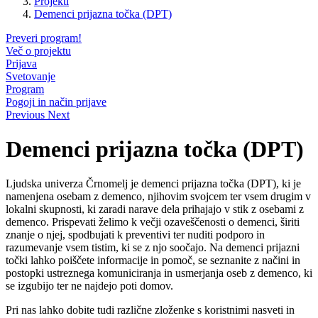
Projekti
Demenci prijazna točka (DPT)
Preveri program!
Več o projektu
Prijava
Svetovanje
Program
Pogoji in način prijave
Previous
Next
Demenci prijazna točka (DPT)
Ljudska univerza Črnomelj je demenci prijazna točka (DPT), ki je
namenjena osebam z demenco, njihovim svojcem ter vsem drugim v
lokalni skupnosti, ki zaradi narave dela prihajajo v stik z osebami z
demenco. Prispevati želimo k večji ozaveščenosti o demenci, širiti
znanje o njej, spodbujati k preventivi ter nuditi podporo in
razumevanje vsem tistim, ki se z njo soočajo. Na demenci prijazni
točki lahko poiščete informacije in pomoč, se seznanite z načini in
postopki ustreznega komuniciranja in usmerjanja oseb z demenco, ki
se izgubijo ter ne najdejo poti domov.
Pri nas lahko dobite tudi različne zloženke s koristnimi nasveti in