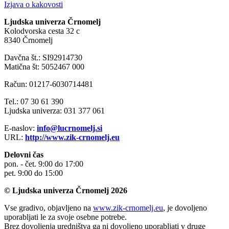
Izjava o kakovosti
Ljudska univerza Črnomelj
Kolodvorska cesta 32 c
8340 Črnomelj
Davčna št.: SI92914730
Matična št: 5052467 000
Račun: 01217-6030714481
Tel.: 07 30 61 390
Ljudska univerza: 031 377 061
E-naslov:
info@lucrnomelj.si
URL:
http://www.zik-crnomelj.eu
Delovni čas
pon. - čet. 9:00 do 17:00
pet. 9:00 do 15:00
© Ljudska univerza Črnomelj 2026
Vse gradivo, objavljeno na
www.zik-crnomelj.eu
, je dovoljeno
uporabljati le za svoje osebne potrebe.
Brez dovoljenja uredništva ga ni dovoljeno uporabljati v druge