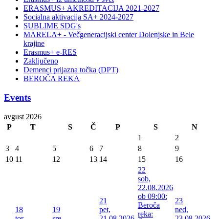
ERASMUS+ AKREDITACIJA 2021-2027
Socialna aktivacija SA+ 2024-2027
SUBLIME SDG's
MARELA+ - Večgeneracijski center Dolenjske in Bele
krajine
Erasmus+ e-RES
Zaključeno
Demenci prijazna točka (DPT)
BEROČA REKA
Events
avgust 2026
P
T
S
Č
P
S
N
1
2
3
4
5
6
7
8
9
10
11
12
13
14
15
16
22
sob,
22.08.2026
ob 09:00:
21
23
Beroča
18
19
pet,
ned,
reka:
tor,
sre,
21.08.2026
23.08.2026