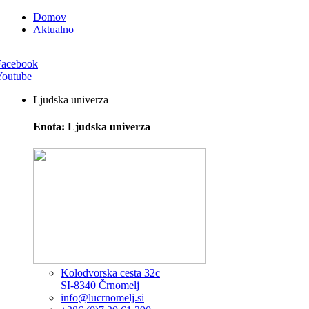
Domov
Aktualno
Facebook
Youtube
Ljudska univerza
Enota: Ljudska univerza
Kolodvorska cesta 32c
SI-8340 Črnomelj
info@lucrnomelj.si