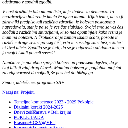
odstiramo v spodnji zgodbi.
V naši družini je bila mama tista, ki je zbolela za demenco. To
neozdravljivo bolezen je imela že njena mama. Kljub temu, da so ji
zdravniki predpisovali različna zdravila, je bolezen postopoma
napredovala, stanje pa se je ves čas slabšalo. Svojci smo se ves čas
soočali z različnimi situacijami, ki so nas opominjale kako resna je
mamina bolezen. Ničkolikokrat je zaman iskala očala, posode in
različne druge stvari po vsej hiši, vrtu in sosednji stari hiši, v kateri
ni živel nihče. Zgodilo se je tudi, da se je odpravila od doma in smo
jo svojci iskali po celi soseski.
Naučiti se je potrebno sprejeti bolezen in predvsem dejstvo, da je
tvoj bližnji zdaj drug človek. Mamina bolezen je poglobila moj čut
za odgovornost do soljudi, še posebej do bližnjega.
Simon, udeleženec programa SA+
Nazaj na: Projekti
Temeljne kompetence 2023 - 2029 Pokolpje
Digitalni koraki 2024-2025
Dnevi zeliščarstva v Beli krajini
POKLICIJADA
Erasmus+ CSV@VET
Erasmus+ Iz umetnosti v svet