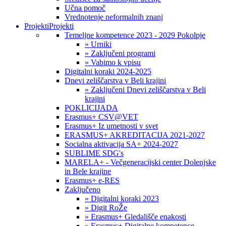
Učna pomoč
Vrednotenje neformalnih znanj
Projekti
Projekti
Temeljne kompetence 2023 - 2029 Pokolpje
» Urniki
» Zaključeni programi
» Vabimo k vpisu
Digitalni koraki 2024-2025
Dnevi zeliščarstva v Beli krajini
» Zaključeni Dnevi zeliščarstva v Beli
krajini
POKLICIJADA
Erasmus+ CSV@VET
Erasmus+ Iz umetnosti v svet
ERASMUS+ AKREDITACIJA 2021-2027
Socialna aktivacija SA+ 2024-2027
SUBLIME SDG's
MARELA+ - Večgeneracijski center Dolenjske
in Bele krajine
Erasmus+ e-RES
Zaključeno
» Digitalni koraki 2023
» Digit RoŽe
» Erasmus+ Gledališče enakosti
» Erasmus+ Digitalne kompetence