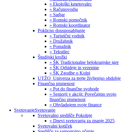
» Ekološki kmetovalec
» Računovodja
» Sadjar
» Romski pomočnik
» Romski koordinator
Poklicno dousposabljanje
» Turistični vodnik
» Družabnik
» Ponudnik
» Tekstilec
Študijski krožki
» ŠK Tradicionalne belokranjske igre
» ŠK Orhideje in vezenine
» ŠK Zgodbe o Kolpi
UTŽO_Univerza za tretje življenjso obdobje
Finančna pismenost
» Pot do finančne svobode
» Seniorji v akciji: Povečajmo svojo
finančno pismenost
» Obvladujem svoje finance
Svetovanje
Svetovanje
Svetovalno središče Pokolpje
» Dnevi svetovanja za znanje 2025
Svetovalni kotiček
Središče za samostojno učenje