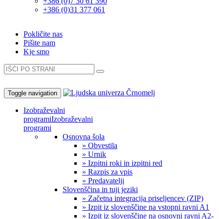
+386 (0)7 30 61 390
+386 (0)31 377 061
Pokličite nas
Pišite nam
Kje smo
Toggle navigation
Izobraževalni
programi
Izobraževalni
programi
Osnovna šola
» Obvestila
» Urnik
» Izpitni roki in izpitni red
» Razpis za vpis
» Predavatelji
Slovenščina in tuji jeziki
» Začetna integracija priseljencev (ZIP)
» Izpit iz slovenščine na vstopni ravni A1
» Izpit iz slovenščine na osnovni ravni A2-