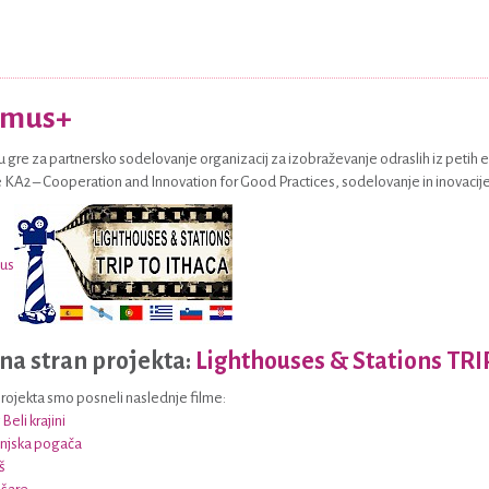
smus+
u gre za partnersko sodelovanje organizacij za izobraževanje odraslih iz petih ev
 KA2 – Cooperation and Innovation for Good Practices, sodelovanje in inovacij
na stran projekta:
Lighthouses & Stations TR
projekta smo posneli naslednje filme:
eli krajini
njska pogača
š