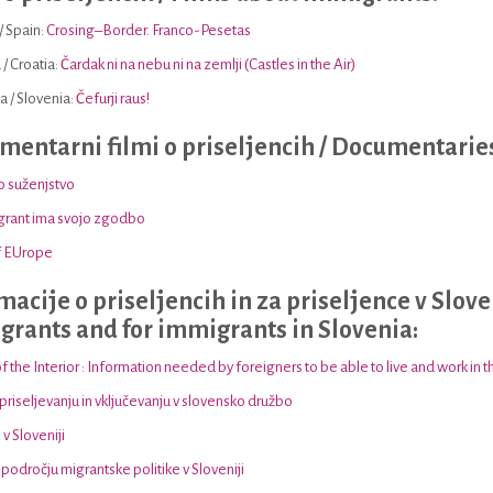
/ Spain:
Crosing–Border. Franco-Pesetas
 / Croatia:
Čardak ni na nebu ni na zemlji (Castles in the Air)
a / Slovenia:
Čefurji raus!
entarni filmi o priseljencih / Documentarie
 suženjstvo
grant ima svojo zgodbo
f EUrope
macije o priseljencih in za priseljence v Slove
rants and for immigrants in Slovenia:
of the Interior : Information needed by foreigners to be able to live and work in 
 priseljevanju in vključevanju v slovensko družbo
v Sloveniji
 področju migrantske politike v Sloveniji