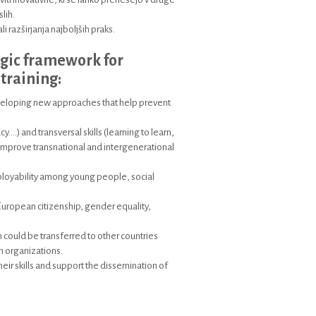
lih.
i razširjanja najboljših praks.
tegic framework for
training:
eveloping new approaches that help prevent
y....) and transversal skills (learning to learn,
 improve transnational and intergenerational
loyability among young people, social
European citizenship, gender equality,
 could be transferred to other countries
 organizations.
eir skills and support the dissemination of