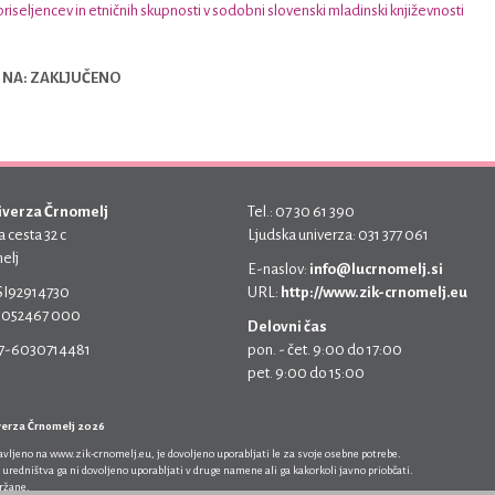
iseljencev in etničnih skupnosti v sodobni slovenski mladinski književnosti
 NA: ZAKLJUČENO
iverza Črnomelj
Tel.: 07 30 61 390
 cesta 32 c
Ljudska univerza: 031 377 061
elj
E-naslov:
info@lucrnomelj.si
 SI92914730
URL:
http://www.zik-crnomelj.eu
 5052467 000
Delovni čas
17-6030714481
pon. - čet. 9:00 do 17:00
pet. 9:00 do 15:00
verza Črnomelj 2026
javljeno na
www.zik-crnomelj.eu
, je dovoljeno uporabljati le za svoje osebne potrebe.
 uredništva ga ni dovoljeno uporabljati v druge namene ali ga kakorkoli javno priobčati.
držane.