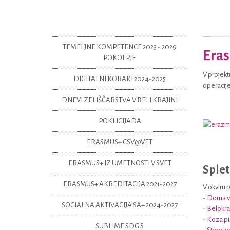
TEMELJNE KOMPETENCE 2023 - 2029
Era
POKOLPJE
V projekt
DIGITALNI KORAKI 2024-2025
operacije
DNEVI ZELIŠČARSTVA V BELI KRAJINI
POKLICIJADA
ERASMUS+ CSV@VET
ERASMUS+ IZ UMETNOSTI V SVET
Splet
ERASMUS+ AKREDITACIJA 2021-2027
V okviru 
-
Doma v B
SOCIALNA AKTIVACIJA SA+ 2024-2027
-
Belokra
-
Koza pi
SUBLIME SDG'S