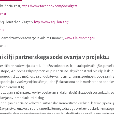
ka: Socialgest,
https://www.facebook.com/Socialgest
Aquilonis d.o.o. Zagreb,
http://www.aquilonis.hr/
: Zavod za izobraževanje in kulturo Črnomelj,
www.zik-crnomelj.eu
i cilji partnerskega sodelovanja v projektu:
esničiti prizadevanja, da bi izobraževanje odraslih postalo privlačnejše, poveča
istope, ki bi pomagali preprečiti osip in socialno izključenost ranljivih ciljnih skup
ogočiti drugo možnost za pridobitev osnovnih znanj in spretnosti, povezanih s 
 spodbujala vseživljenjsko učenje, izboljšala nacionalno in mednarodno sodelova
prtih virov (OER).
odbujanje učenja jezikov Evropske unije, da bi izboljšali zaposljivost mladih, so
žavljanov in medkulturni dialog.
odbujanje socialne kohezije, ustvarjalne in inovativne vsebine, ki temeljijo na 
žavljanstva, enakosti spolov, medkulturnega dialoga prek evropske kinematogra
ogočiti dostopnost izobraževanja odraslih, izboljšati pedagoške prakse in razvi