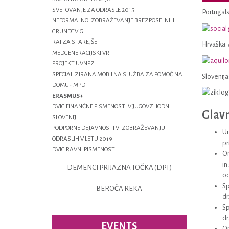
SVETOVANJE ZA ODRASLE 2015
Portugals
NEFORMALNO IZOBRAŽEVANJE BREZPOSELNIH
GRUNDTVIG
RAI ZA STAREJŠE
Hrvaška: 
MEDGENERACIJSKI VRT
PROJEKT UVNPZ
SPECIALIZIRANA MOBILNA SLUŽBA ZA POMOČ NA
Slovenija
DOMU - MPD
ERASMUS+
DVIG FINANČNE PISMENOSTI V JUGOVZHODNI
Glavn
SLOVENIJI
PODPORNE DEJAVNOSTI V IZOBRAŽEVANJU
Ur
ODRASLIH V LETU 2019
pr
DVIG RAVNI PISMENOSTI
Om
in
DEMENCI PRIJAZNA TOČKA (DPT)
od
Sp
BEROČA REKA
dr
Sp
dr
EVENTS
Om