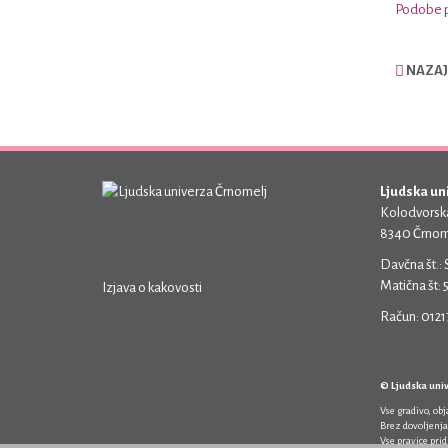
Podobe pr
NAZAJ
Ljudska un
Kolodvorska
8340 Črnom
Davčna št.:
Matična št:
Izjava o kakovosti
Račun: 012
© Ljudska uni
Vse gradivo, ob
Brez dovoljenja
Vse pravice pri