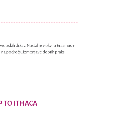
ropskih držav. Nastal je v okviru Erasmus +
e na področju izmenjave dobrih praks.
IP TO ITHACA