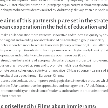
žave v EU ter izboljšati pristope in upravljanje organizacij za izobraževanje odras
odbujati mobilnost študentov in učiteljev, da bi izboljšali svoje znanje in podpiral
he aims of this partnership are set in the stra
ean cooperation in the field of education and 
 make adult education more attractive, innovative and to increase quality by d
opping out and avoiding social exclusion of disadvantaged groups in society.
 offer second chances to acquire basic skills (literacy, arithmetic, ICT, visual literac
trepreneurship....) in order to enhance permanent and high-quality learning, to
operation and solidarity and to generate open resources (OER)
 strengthen the teaching of European Union languages in order to improve emp
clusion of unfavoured citizens and to promote multilingual dialogue.
omote social cohesion, creativity and innovative ICT-based content a sense of 
tercultural dialogue, through European Cinema.
 access adult education, to improve pedagogical and innovative practices which
thin the EU and to improve the approaches and management of Adult Education
 promote mobility and circulation of students and teachers in order to improve th
e best practices.
 o priseljencih / Films about immigrants: