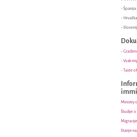
- Španija 
- Hrvaška
- Slovenij
Dokum
-
Gradimo
-
Vsak mi
-
Taste o
Infor
immig
Ministry 
Študije o
Migracije 
Stanje na