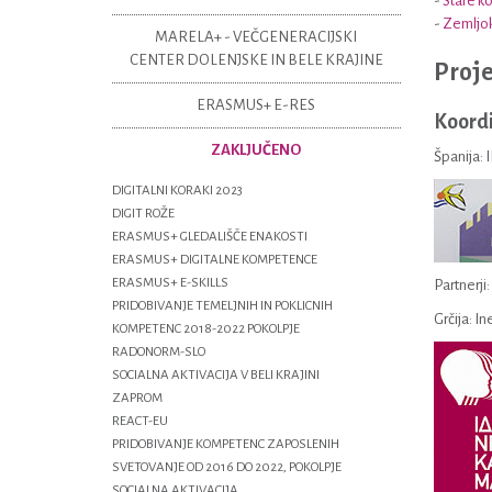
-
Stare k
-
Zemljok
MARELA+ - VEČGENERACIJSKI
CENTER DOLENJSKE IN BELE KRAJINE
Proje
ERASMUS+ E-RES
Koordi
ZAKLJUČENO
Španija: 
DIGITALNI KORAKI 2023
DIGIT ROŽE
ERASMUS+ GLEDALIŠČE ENAKOSTI
ERASMUS+ DIGITALNE KOMPETENCE
ERASMUS+ E-SKILLS
Partnerji:
PRIDOBIVANJE TEMELJNIH IN POKLICNIH
Grčija: I
KOMPETENC 2018-2022 POKOLPJE
RADONORM-SLO
SOCIALNA AKTIVACIJA V BELI KRAJINI
ZAPROM
REACT-EU
PRIDOBIVANJE KOMPETENC ZAPOSLENIH
SVETOVANJE OD 2016 DO 2022, POKOLPJE
SOCIALNA AKTIVACIJA