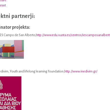
ošare
rast
.
ktni partnerji:
nator projekta:
IES Campo de San Alberto,
http://www.edu.xunta.es/centros/iescamposanalbert
nedivim, Youth and lifelong learning foundation,
http://www.inedivim.gr/