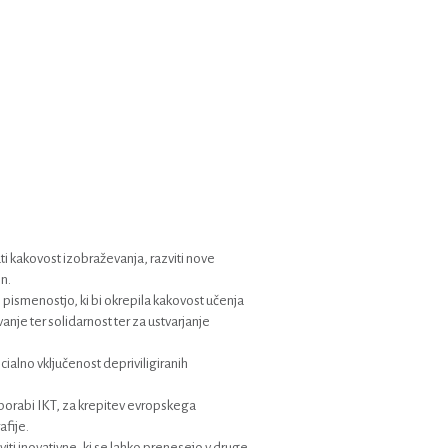
ti kakovost izobraževanja, razviti nove
in.
pismenostjo, ki bi okrepila kakovost učenja
nje ter solidarnost ter za ustvarjanje
cialno vključenost depriviligiranih
uporabi IKT, za krepitev evropskega
fije.
ti inovativne, ki se lahko prenesejo v druge