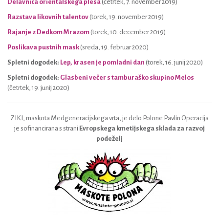
Delavnica orientalskega plesa
(četrtek, 7. november 2019)
Razstava likovnih talentov
(torek, 19. november 2019)
Rajanje z Dedkom Mrazom
(torek, 10. december 2019)
Poslikava pustnih mask
(sreda, 19. februar 2020)
Spletni dogodek:
Lep, krasen je pomladni dan
(torek, 16. junij 2020)
Spletni dogodek:
Glasbeni večer s tamburaško skupino Melos
(četrtek, 19. junij 2020)
ZIKI, maskota Medgeneracijskega vrta, je delo Polone Pavlin.Operacija
je sofinancirana s strani
Evropskega kmetijskega sklada za razvoj
podeželj