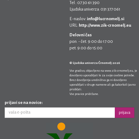
Tel.: 07 30 61 390
Ljudska univerza: 031 377 061
E-naslov:
info@lucrnomelj.si
URL:
http://www.zik-crnomelj.eu
Delovni čas
pon. - čet. 9:00 do 17:00
pet. 9:00 do 15:00
© Ljudska univerza Črnomelj 2026
Vse gradivo, objavljeno na
www.zik-crnomelj.eu
, je
dovoljeno uporabljati le za svoje osebne potrebe.
Brez dovoljenja uredništva ga ni dovoljeno
uporabljati v druge namene ali ga kakorkoli javno
priobčati.
Vse pravice pridržane.
prijavi se na novice:
prijava