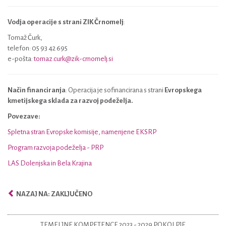
Vodja operacije s strani ZIK Črnomelj
:
Tomaž Čurk,
telefon: 05 93 42 695
e-pošta:
tomaz.curk@zik-crnomelj.si
Način financiranja
: Operacija je sofinancirana s strani
Evropskega
kmetijskega sklada za razvoj podeželja.
Povezave:
Spletna stran Evropske komisije, namenjene EKSRP
Program razvoja podeželja - PRP
LAS Dolenjska in Bela Krajina
NAZAJ NA: ZAKLJUČENO
TEMELJNE KOMPETENCE 2023 - 2029 POKOLPJE