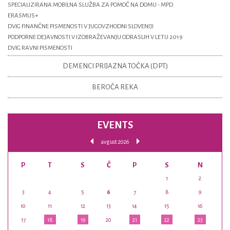
SPECIALIZIRANA MOBILNA SLUŽBA ZA POMOČ NA DOMU - MPD
ERASMUS+
DVIG FINANČNE PISMENOSTI V JUGOVZHODNI SLOVENIJI
PODPORNE DEJAVNOSTI V IZOBRAŽEVANJU ODRASLIH V LETU 2019
DVIG RAVNI PISMENOSTI
DEMENCI PRIJAZNA TOČKA (DPT)
BEROČA REKA
EVENTS
avgust 2026
P
T
S
Č
P
S
N
1
2
3
4
5
6
7
8
9
10
11
12
13
14
15
16
17
18
19
20
21
22
23