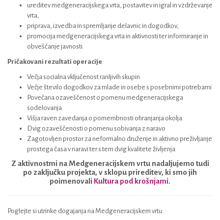
ureditev medgeneracijskega vrta, postavitev in igral in vzdrževanje
vrta,
priprava, izvedba in spremljanje delavnic in dogodkov,
promocija medgeneracijskega vrta in aktivnosti ter informiranje in
obveščanje javnosti.
Pričakovani rezultati operacije
:
Večja socialna vključenost ranljivih skupin
Večje število dogodkov za mlade in osebe s posebnimi potrebami
Povečana ozaveščenost o pomenu medgeneracijskega
sodelovanja
Višja raven zavedanja o pomembnosti ohranjanja okolja
Dvig ozaveščenosti o pomenu sobivanja z naravo
Zagotovljen prostor za neformalno druženje in aktivno preživljanje
prostega časa v naravi ter s tem dvig kvalitete življenja
Z aktivnostmi na Medgeneracijskem vrtu nadaljujemo tudi
po zaključku projekta, v sklopu prireditev, ki smo jih
poimenovali
Kultura pod krošnjami
.
Poglejte si utrinke dogajanja na Medgeneracijskem vrtu: