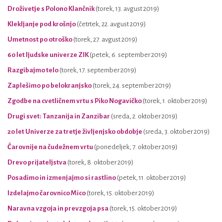
Droživetje s Polono Klančnik
(torek, 13. avgust 2019)
Klekljanje pod krošnjo
(četrtek, 22. avgust 2019)
Umetnost po otroško
(torek, 27. avgust 2019)
60 let ljudske univerze ZIK
(petek, 6. september 2019)
Razgibajmo telo
(torek, 17. september 2019)
Zaplešimo po belokranjsko
(torek, 24. september 2019)
Zgodbe na cvetličnem vrtu s Piko Nogavičko
(torek, 1. oktober 2019)
Drugi svet: Tanzanija in Zanzibar
(sreda, 2. oktober 2019)
20 let Univerze za tretje življenjsko obdobje
(sreda, 3. oktober 2019)
Čarovnije na čudežnem vrtu
(ponedeljek, 7. oktober 2019)
Drevo prijateljstva
(torek, 8. oktober 2019)
Posadimo in izmenjajmo si rastlino
(petek, 11. oktober 2019)
Izdelajmo čarovnico Mico
(torek, 15. oktober 2019)
Naravna vzgoja in prevzgoja psa
(torek, 15. oktober 2019)