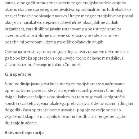
naravi, omogočili prenos znanja ter medgeneracijsko sodelovanje za
aktivno staranje starejšega prebivalstva, spodbujali bomo tudi ekološko
ozaveščenost in sobivanje z naravo. Urejen medgeneracijski vrt bo postal
okolje za marsikatero dejavnost številnih belokranjskih nevladnih
organizacij, zaradi bližine javnim ustanovam pa bo ustrezen tudi za
izvedbo aktivnosti bližnje osnovne šole, osnovne šole za otroke s
posebnimi potrebami, doma starejših občanov in drugih.
Operacija predstavlja nov program dejavnosti v urbanem delu mesta, ki
ga bo po izteku operacije v sklopu svoje redne dejavnosti nadaljeval
Zavod za izobraževanje in kulturo Črnomelj.
Cilji operacije
:
S preureditvijo javne površine v medgeneracijski vrt z vso načrtovano
opremo, bomo povečali število urejenih skupnih površin v Črnomlju,
dvignili kakovost življenja prebivalcev in s tem prispevali k dolgoročni
koristi in kvaliteti življenja lokalnega prebivalstva. Z delavnicami in drugimi
dogodki v času operacije bomo ustvarjali pogoje za večjo socialno
vključenost skupin z manj priložnostmi in spodbujali medgeneracijsko
druženje in učenje.
Aktivnosti operacije
: