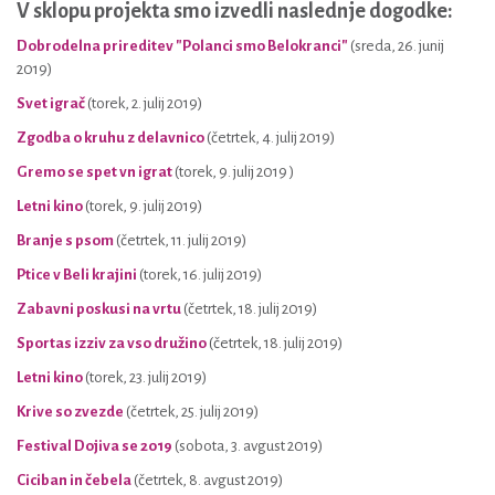
V sklopu projekta smo izvedli naslednje dogodke:
Dobrodelna prireditev "Polanci smo Belokranci"
(sreda, 26. junij
2019)
Svet igrač
(torek, 2. julij 2019)
Zgodba o kruhu z delavnico
(četrtek, 4. julij 2019)
Gremo se spet vn igrat
(torek, 9. julij 2019 )
Letni kino
(torek, 9. julij 2019)
Branje s psom
(četrtek, 11. julij 2019)
Ptice v Beli krajini
(torek, 16. julij 2019)
Zabavni poskusi na vrtu
(četrtek, 18. julij 2019)
Sportas izziv za vso družino
(četrtek, 18. julij 2019)
Letni kino
(torek, 23. julij 2019)
Krive so zvezde
(četrtek, 25. julij 2019)
Festival Dojiva se 2019
(sobota, 3. avgust 2019)
Ciciban in čebela
(četrtek, 8. avgust 2019)