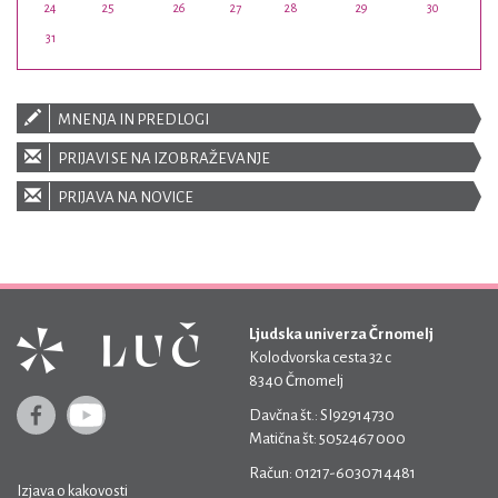
24
25
26
27
28
29
30
31
MNENJA IN PREDLOGI
PRIJAVI SE NA IZOBRAŽEVANJE
PRIJAVA NA NOVICE
Ljudska univerza Črnomelj
Kolodvorska cesta 32 c
8340 Črnomelj
Davčna št.: SI92914730
Matična št: 5052467 000
Račun: 01217-6030714481
Izjava o kakovosti