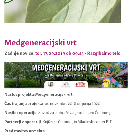
Medgeneracijski vrt
Zadnje novice:
tor, 17.09.2019 ob 09:43
- Razgibajmo telo
Naslov projekta
:
Medgeneracijski vrt
Čas trajanja projekta
: od novembra 2018 do junija 2020
Nosilec operacije
: Zavod za izobraževanje in kulturo Črnomelj
Partnerji v operaciji
: Knjižnica Črnomelj in Mladinski center BIT
Predstavitev projekta
: