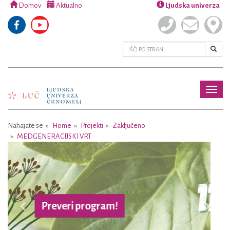
Domov
Aktualno
Ljudska univerza
Toggl
naviga
Nahajate se
Home
Projekti
Zaključeno
MEDGENERACIJSKI VRT
Previous
Next
Več o projektu