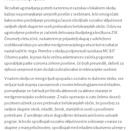
Rezultati ugotavljanja potreb na terenu in raziskav v lokalnem okolju
kažejo na pomanjkanje urejenih površin z vsebinami, ki bi omogočale
kakovostno preživljanje prostega časa in izboljšale socialno vključenost
ranljivih ciljnih skupin ter vseh prebivalcev belokranjskih občin. Odziv na
ugotovljene potrebe je začetek delovanja študijskega krožka na ZIK
Črnomelj v letu 2016, na katerem je prijavitelj skupaj z udeleženci
izoblikoval idejo po ureditvi medgeneracijskega vrta in kot rezultat je
nastal načrt le-tega. Potrebe v okolju podpira tudi raziskava MC BIT
Oživimo parke, ki pravi da bi večina anketirancev začela pogosteje
uporabljati parke oziroma zelene površine, če bi jih preuredili, skrbeli za
njihovo urejenost in jim dodali izobraževalne in rekreacijske vsebine.
V našem okolju se mnogo ljudi spopada s socialno in duševno stisko, vse
večja je tudi stopnja zasvojenosti z novimi tehnologijami med mladimi,
pomanjkanje se čuti tudi pri številu aktivnosti za aktivno staranje in
medgeneracijsko sodelovanje. Z našo operacijo si zato želimo doseči
pozitiven učinek za vse prebivalce belokranjskih občin, še posebej za
ranljive skupine otrok, mladih, žensk, starejših in oseb s posebnimi
potrebami. Z ureditvijo vrta in dogodki ter delavnicami bomo ustvarili
pogoje, ki bodo spodbujali socialno vključenost in sobivanje v naravi za
skupine z manj priložnostmi, spodbujali med mladimi izkustveno učenje v