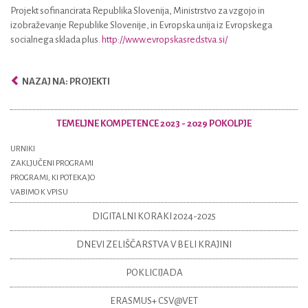
Projekt sofinancirata Republika Slovenija, Ministrstvo za vzgojo in
izobraževanje Republike Slovenije, in Evropska unija iz Evropskega
socialnega sklada plus.
http://www.evropskasredstva.si/
NAZAJ NA: PROJEKTI
TEMELJNE KOMPETENCE 2023 - 2029 POKOLPJE
URNIKI
ZAKLJUČENI PROGRAMI
PROGRAMI, KI POTEKAJO
VABIMO K VPISU
DIGITALNI KORAKI 2024-2025
DNEVI ZELIŠČARSTVA V BELI KRAJINI
POKLICIJADA
ERASMUS+ CSV@VET