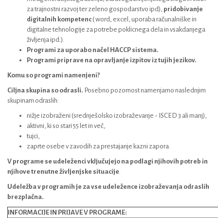
za trajnostni razvoj ter zeleno gospodarstvo ipd),
pridobivanje
digitalnih kompetenc
( word, excel, uporaba računalniške in
digitalne tehnologije za potrebe poklicnega dela in vsakdanjega
življenja ipd.).
Programi za uporabo načel HACCP sistema.
Programi priprave na opravljanje izpitov iz tujih jezikov.
Komu so programi namenjeni?
Ciljna skupina so odrasli.
Posebno pozornost namenjamo naslednjim
skupinam odraslih:
nižje izobraženi (srednješolsko izobraževanje - ISCED 3 ali manj),
aktivni, ki so stari 55 let in več,
tujci,
zaprte osebe v zavodih za prestajanje kazni zapora.
V programe se udeleženci vključujejo na podlagi njihovih potreb in
njihove trenutne življenjske situacije
.
Udeležba v programih je za vse udeležence izobraževanja odraslih
brezplačna.
INFORMACIJE IN PRIJAVE V PROGRAME: