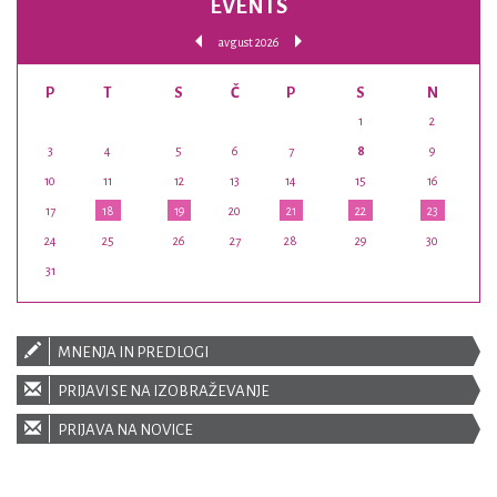
EVENTS
avgust 2026
P
T
S
Č
P
S
N
1
2
3
4
5
6
7
8
9
10
11
12
13
14
15
16
17
18
19
20
21
22
23
24
25
26
27
28
29
30
31
MNENJA IN PREDLOGI
PRIJAVI SE NA IZOBRAŽEVANJE
PRIJAVA NA NOVICE