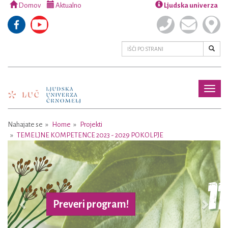
Domov
Aktualno
Ljudska univerza
Toggl
naviga
Nahajate se
Home
Projekti
TEMELJNE KOMPETENCE 2023 - 2029 POKOLPJE
Previous
Next
Preveri program!