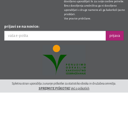
dovoljeno uporabljati le za svoje osebne potrebe.
Brez dovoljenja uredništva ga ni dovoljeno
uporabljati v druge namene ali ga kakorkoli javno
priobčati.
Vse pravice pridržane.
prijavi se na novice:
prijava
Spletna stran uporablja zunanje piškotke za statistiko obiska in družabna omrežja.
SPREJMITE PIŠKOTKE
Več o piškotkih