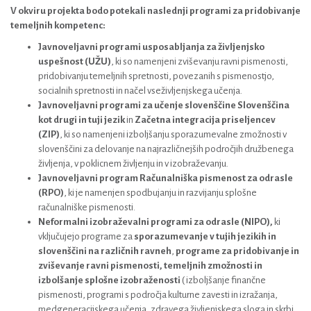
V okviru projekta bodo potekali naslednji programi za pridobivanje
temeljnih kompetenc:
Javnoveljavni programi usposabljanja za življenjsko
uspešnost (UŽU)
, ki so namenjeni zviševanju ravni pismenosti,
pridobivanju temeljnih spretnosti, povezanih s pismenostjo,
socialnih spretnosti in načel vseživljenjskega učenja.
Javnoveljavni programi za učenje slovenščine Slovenščina
kot drugi in tuji jezik
in
Začetna integracija priseljencev
(ZIP)
, ki so namenjeni izboljšanju sporazumevalne zmožnosti v
slovenščini za delovanje na najrazličnejših področjih družbenega
življenja, v poklicnem življenju in v izobraževanju.
Javnoveljavni program Računalniška pismenost za odrasle
(RPO)
, ki je namenjen spodbujanju in razvijanju splošne
računalniške pismenosti.
Neformalni izobraževalni programi za odrasle
(NIPO)
,
ki
vključujejo programe za
sporazumevanje v tujih jezikih in
slovenščini na različnih ravneh
,
programe za pridobivanje in
zviševanje ravni pismenosti, temeljnih zmožnosti in
izbolšanje splošne izobraženosti
( izboljšanje finančne
pismenosti, programi s področja kulturne zavesti in izražanja,
medgeneracijskega učenja, zdravega življenjskega sloga in skrbi