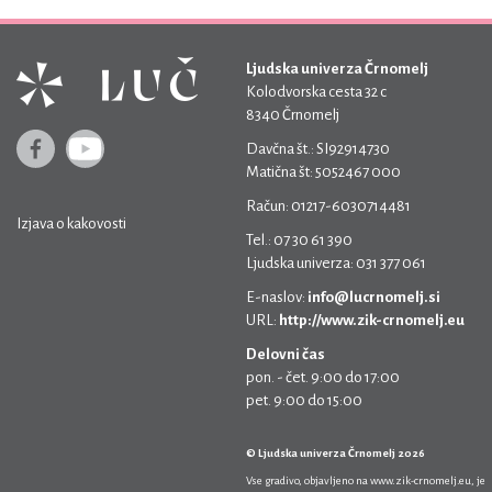
Ljudska univerza Črnomelj
Kolodvorska cesta 32 c
8340 Črnomelj
Davčna št.: SI92914730
Matična št: 5052467 000
Račun: 01217-6030714481
Izjava o kakovosti
Tel.: 07 30 61 390
Ljudska univerza: 031 377 061
E-naslov:
info@lucrnomelj.si
URL:
http://www.zik-crnomelj.eu
Delovni čas
pon. - čet. 9:00 do 17:00
pet. 9:00 do 15:00
© Ljudska univerza Črnomelj 2026
Vse gradivo, objavljeno na
www.zik-crnomelj.eu
, je