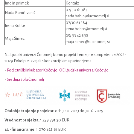
Ime in priimek
Kontakt
07/ 30 61 383
Nada Babič Ivaniš
nada.babic@lucrnomelj.si
07/30 61 384
Irena Bohte
irena.bohte@crnomelj.si
05/ 93 42 698
Maja Šimec
maja.simec@lucrnomelj.si
Na Ljudski univerzi Črnomelj bomo projekt Temeljne kompetence 2023-
2029 Pokolpje izvajali s konzorcijskima partnerjema:
-
Podjetniški inkubator Kočevje, OE Ljudska univerza Kočevje
-
Srednja šola Črnomelj
Obdobje trajanja projekta:
od 13. 10. 2023 do 30. 6. 2029.
Vrednost projekta:
1.259.791,30 EUR.
EU-financiranje:
1.070 822,61 EUR