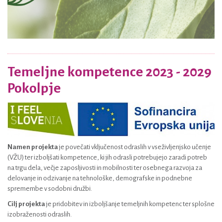
Temeljne kompetence 2023 - 2029
Pokolpje
Namen projekta
je povečati vključenost odraslih v vseživljenjsko učenje
(VŽU) ter izboljšati kompetence, ki jih odrasli potrebujejo zaradi potreb
na trgu dela, večje zaposljivosti in mobilnosti ter osebnega razvoja za
delovanje in odzivanje na tehnološke, demografske in podnebne
spremembe v sodobni družbi.
Cilj projekta
je pridobitev in izboljšanje temeljnih kompetenc ter splošne
izobraženosti odraslih.