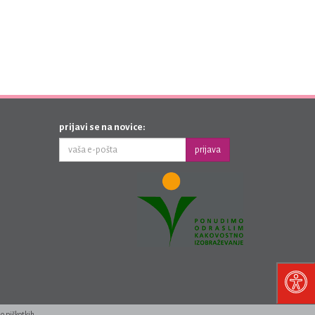
prijavi se na novice:
prijava
 o piškotkih