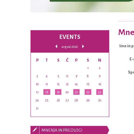
Mnen
EVENTS
Ime in 
avgust 2026
E-
P
T
S
Č
P
S
N
1
2
Sp
3
4
5
6
7
8
9
10
11
12
13
14
15
16
17
18
19
20
21
22
23
24
25
26
27
28
29
30
31
MNENJA IN PREDLOGI