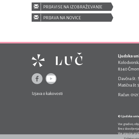
PRIJAVI SE NA IZOBRAŽEVANJE
PRIJAVA NA NOVICE
Ljudska un
Kolodvorska
8340 Črnom
Davčna št.:
Matična št:
Izjava o kakovosti
Račun: 012
© Ljudska uni
Vse gradivo, ob
Brez dovoljenja
Vse pravice pri
Spletna st