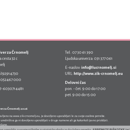
iverza Črnomelj
Tel.: 07 30 61 390
 cesta 32 c
Ljudska univerza: 031 377 061
elj
E-naslov:
info@lucrnomelj.si
 SI92914730
URL:
http://www.zik-crnomelj.eu
 5052467 000
Delovni čas
17-6030714481
pon. - čet. 9:00 do 17:00
pet. 9:00 do 15:00
verza Črnomelj 2026
javljeno na
www.zik-crnomelj.eu
, je dovoljeno uporabljati le za svoje osebne potrebe.
 uredništva ga ni dovoljeno uporabljati v druge namene ali ga kakorkoli javno priobčati.
držane.
ran uporablja zunanje piškotke za statistiko obiska in družabna omrežja.
SPREJMITE PIŠKOTKE
Več