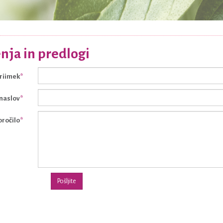
ja in predlogi
priimek
naslov
oročilo
Pošljite