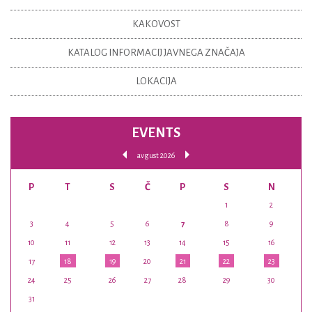
KAKOVOST
KATALOG INFORMACIJ JAVNEGA ZNAČAJA
LOKACIJA
EVENTS
avgust 2026
P
T
S
Č
P
S
N
1
2
3
4
5
6
7
8
9
10
11
12
13
14
15
16
17
18
19
20
21
22
23
24
25
26
27
28
29
30
31