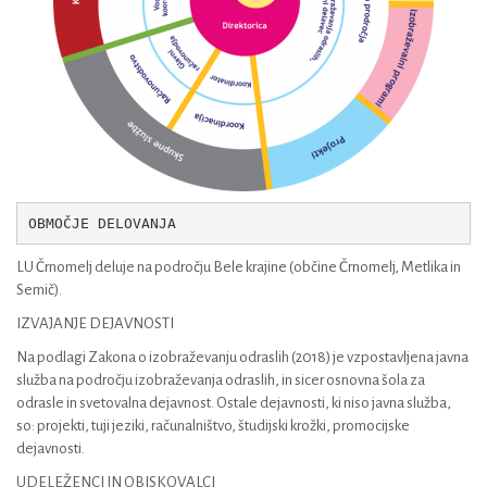
OBMOČJE DELOVANJA
LU Črnomelj deluje na področju Bele krajine (občine Črnomelj, Metlika in
Semič).
IZVAJANJE DEJAVNOSTI
Na podlagi Zakona o izobraževanju odraslih (2018) je vzpostavljena javna
služba na področju izobraževanja odraslih, in sicer osnovna šola za
odrasle in svetovalna dejavnost. Ostale dejavnosti, ki niso javna služba,
so: projekti, tuji jeziki, računalništvo, študijski krožki, promocijske
dejavnosti.
UDELEŽENCI IN OBISKOVALCI