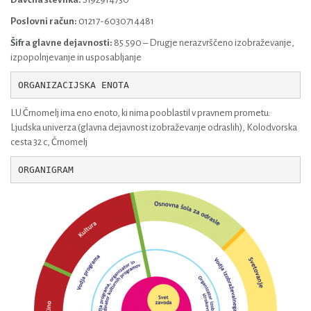
Poslovni račun:
01217-6030714481
Šifra glavne dejavnosti:
85.590 – Drugje nerazvrščeno izobraževanje,
izpopolnjevanje in usposabljanje
ORGANIZACIJSKA ENOTA
LU Črnomelj ima eno enoto, ki nima pooblastil v pravnem prometu:
Ljudska univerza (glavna dejavnost izobraževanje odraslih), Kolodvorska
cesta 32 c, Črnomelj
ORGANIGRAM