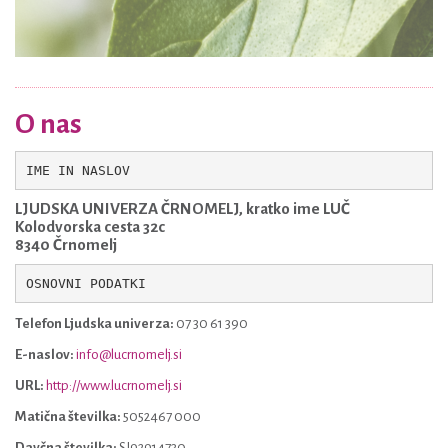
O nas
LJUDSKA UNIVERZA ČRNOMELJ, kratko ime LUČ
Kolodvorska cesta 32c
8340 Črnomelj
OSNOVNI PODATKI
Telefon Ljudska univerza:
07 30 61 390
E-naslov:
info@lucrnomelj.si
URL:
http://www.lucrnomelj.si
Matična številka:
5052467 000
Davčna številka:
SI92914730