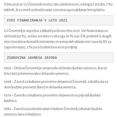
V letu 2021 je LU Črnomelj imela 2.582 udeležencev, od tega 2.315 (89,7 %)
takšnih, ki so imeli izobraževanje oziroma usposabljanje brezplačno.
VIRI FINANCIRANJA V LETU 2021
LU Črnomelj je uspešno zaključil poslovno leto 2021. Viri financiranja so
občinski (22 %), večino sredstev v obsegu 76 % si je ZIK pridobil iz drugih
virov (sredstva domačih ministrstev in evropskih skladov ter zavoda RS za
zaposlovanje), 2 % pa od udeležencev in podjetij.
ZGODOVINA JAVNEGA ZAVODA
1959 – Občina Črnomelj je ustanovila občinsko ljudsko univerzo, ki jo je
leta 1962 preimenovala v delavsko univerzo,
1968 - Zavod za kulturno prosvetno dejavnost Črnomelj; združila sta se
dom ljudske prosvete (kino) in delavska univerza,
1974 – Zavodu za kulturno prosvetno dejavnost so pripojili ljudsko
knjižnico,
1982 - Zavod za izobraževanje in kulturo Črnomelj združuje ljudsko
univerzo, kino in knjižnico