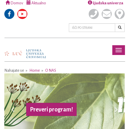
Domov
Aktualno
Ljudska univerza
Toggl
naviga
Nahajate se
Home
O NAS
Previous
Next
Preveri program!