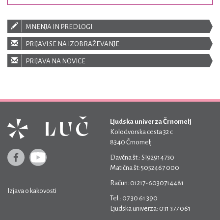
MNENJA IN PREDLOGI
PRIJAVI SE NA IZOBRAŽEVANJE
PRIJAVA NA NOVICE
Ljudska univerza Črnomelj
Kolodvorska cesta 32 c
8340 Črnomelj
Davčna št.: SI92914730
Matična št: 5052467 000
Račun: 01217-6030714481
Izjava o kakovosti
Tel.: 07 30 61 390
Ljudska univerza: 031 377 061