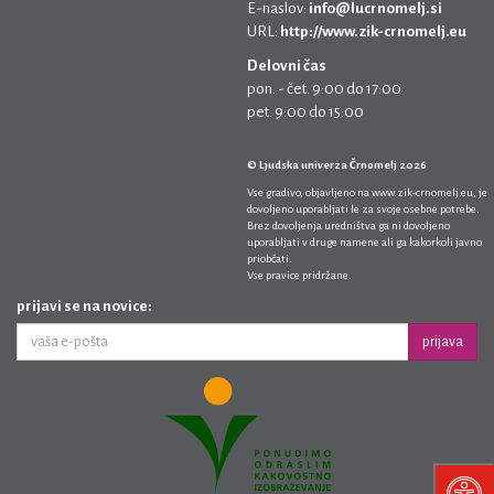
E-naslov:
info@lucrnomelj.si
URL:
http://www.zik-crnomelj.eu
Delovni čas
pon. - čet. 9:00 do 17:00
pet. 9:00 do 15:00
© Ljudska univerza Črnomelj 2026
Vse gradivo, objavljeno na
www.zik-crnomelj.eu
, je
dovoljeno uporabljati le za svoje osebne potrebe.
Brez dovoljenja uredništva ga ni dovoljeno
uporabljati v druge namene ali ga kakorkoli javno
priobčati.
Vse pravice pridržane.
prijavi se na novice:
prijava