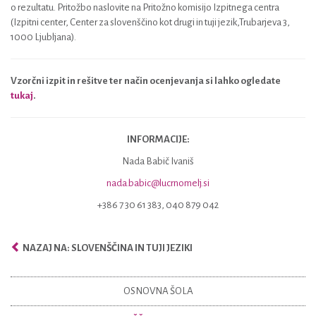
o rezultatu. Pritožbo naslovite na Pritožno komisijo Izpitnega centra
(Izpitni center, Center za slovenščino kot drugi in tuji jezik,Trubarjeva 3,
1000 Ljubljana).
Vzorčni izpit in rešitve ter način ocenjevanja si lahko ogledate
tukaj
.
INFORMACIJE:
Nada Babič Ivaniš
nada.babic@lucrnomelj.si
+386 7 30 61 383, 040 879 042
NAZAJ NA: SLOVENŠČINA IN TUJI JEZIKI
OSNOVNA ŠOLA