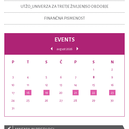
UTŽO_UNIVERZA ZA TRETJE ŽIVLJENJSO OBDOBJE
FINANČNA PISMENOST
EVENTS
avgust 2026
P
T
S
Č
P
S
N
1
2
3
4
5
6
7
8
9
10
11
12
13
14
15
16
17
18
19
20
21
22
23
24
25
26
27
28
29
30
31