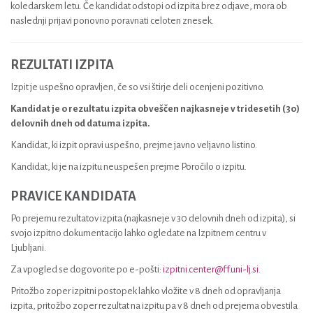
koledarskem letu. Če kandidat odstopi od izpita brez odjave, mora ob
naslednji prijavi ponovno poravnati celoten znesek.
REZULTATI IZPITA
Izpit je uspešno opravljen, če so vsi štirje deli ocenjeni pozitivno.
Kandidat je o rezultatu izpita obveščen najkasneje v tridesetih (30)
delovnih dneh od datuma izpita.
Kandidat, ki izpit opravi uspešno, prejme javno veljavno listino.
Kandidat, ki je na izpitu neuspešen prejme Poročilo o izpitu.
PRAVICE KANDIDATA
Po prejemu rezultatov izpita (najkasneje v 30 delovnih dneh od izpita), si
svojo izpitno dokumentacijo lahko ogledate na Izpitnem centru v
Ljubljani.
Za vpogled se dogovorite po e-pošti:
izpitni.center@ff.uni-lj.si
.
Pritožbo zoper izpitni postopek lahko vložite v 8 dneh od opravljanja
izpita, pritožbo zoper rezultat na izpitu pa v 8 dneh od prejema obvestila