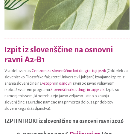
V
Izpit iz slovenščine na osnovni
ravni A2-B1
V sodelovanju s
Centrom za slovenščino kot drugi in tuji jezik
(Oddelek za
slovenistiko Filozofske fakultete Univerze v Ljubljani) izvajamo izpite iz
znanja slovenščine na
vstopni
in
osnovni
ravni po javno veljavnem
izobraževalnem programu
Slovenščina kot drugi in tuji jezik
. Izpiti so
namenjeni vsem, ki potrebujejo javno veljavno listino o znanju
slovenščine za uradne namene (na primer za delo, za pridobitev
slovenskega državljanstva).
IZPITNI ROKI iz slovenščine na osnovni ravni 2026