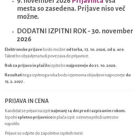
9. november 2026
Prijavnica
Vsa
mesta so zasedena. Prijave niso več
možne.
DODATNI IZPITNI ROK - 30. november
2026
Elektronske prijave
bodo možne
od torka, 13. 10. 2026, od 9. ure
.
Takrat bo objavljena tudi povezava do prijavnice.
Rok za prijavo in plačilo
izpita bo
najpozneje do 21. 10. 2026.
Rezultati
tega izpitnega roka bodo izjemoma objavljeni najpozneje
do
15. 2. 2027 .
PRIJAVA IN CENA
Kandidat se prijavi na izpit
najmanj 14 dni pred razpisanim rokom.
Izpolni
spletno prijavnico
in plača izpit. oziroma priloži ustrezno
napotilo.
Prijave so odprte do zapolnitve izpitnih mest.