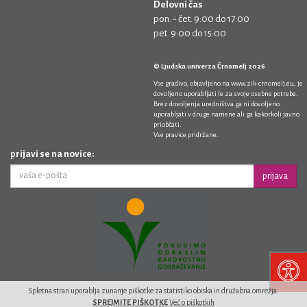
Delovni čas
pon. - čet. 9:00 do 17:00
pet. 9:00 do 15:00
© Ljudska univerza Črnomelj 2026
Vse gradivo, objavljeno na
www.zik-crnomelj.eu
, je
dovoljeno uporabljati le za svoje osebne potrebe.
Brez dovoljenja uredništva ga ni dovoljeno
uporabljati v druge namene ali ga kakorkoli javno
priobčati.
Vse pravice pridržane.
prijavi se na novice:
prijava
Spletna stran uporablja zunanje piškotke za statistiko obiska in družabna omrežja.
SPREJMITE PIŠKOTKE
Več o piškotkih