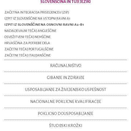
SLOVENŠČINA IN TUJI JEZIKI
ZAČETNA INTEGRACIJA PRISELJENCEV (ZIP)
IZPIT IZ SLOVENŠČINE NA VSTOPNI RAVNI A1
IZPIT IZ SLOVENŠČINE NA OSNOVNI RAVNI A2-B1
NADALJEVALNI TEČAJ ANGLEŠČINE
OSVEŽITVENI TEČAJ NEMŠČINE
HRVAŠČINA ZA POTREBE DELA
ZAČETNI TEČAJ PORTUGALŠČINE
ZAČETNI TEČAJ ITALIJANŠČINE
RAČUNALNIŠTVO
GIBANJE IN ZDRAVJE
USPOSABLJANJE ZA ŽIVLJENJSKO USPEŠNOST
NACIONALNE POKLICNE KVALIFIKACIJE
POKLICNO DOUSPOSABLJANJE
ŠTUDIJSKI KROŽKI