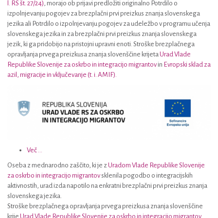
l. RS št. 27/24)
, morajo ob prijavi predložiti originalno Potrdilo o
izpolnjevanju pogojev za brezplačni prvi preizkus znanja slovenskega
jezika ali Potrdilo o izpolnjevanju pogojev za udeležbo v programu učenja
slovenskega jezika in za brezplačni prvi preizkus znanja slovenskega
jezik, ki ga pridobijo na pristojni upravni enoti. Stroške brezplačnega
opravljanja prvega preizkusa znanja slovenščine krijeta
Urad Vlade
Republike Slovenije za oskrbo in integracijo migrantov
in
Evropski sklad za
azil, migracije in vključevanje (t. i. AMIF).
Več …
Oseba z mednarodno zaščito, ki je z
Uradom Vlade Republike Slovenije
za oskrbo in integracijo migrantov
sklenila pogodbo o integracijskih
aktivnostih, urad izda napotilo na enkratni brezplačni prvi preizkus znanja
slovenskega jezika.
Stroške brezplačnega opravljanja prvega preizkusa znanja slovenščine
krije
Urad Vlade Republike Slovenije za oskrbo in integracijo migrantov
.