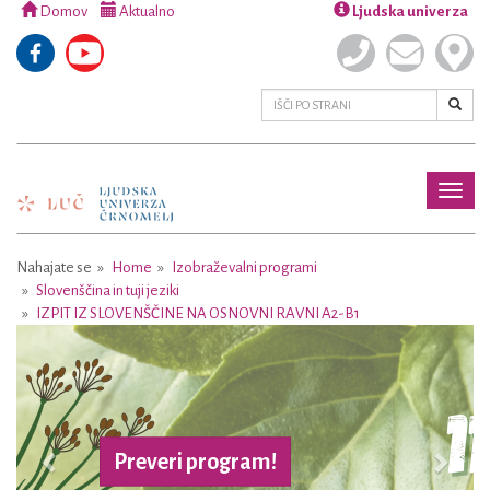
Domov
Aktualno
Ljudska univerza
Toggl
naviga
Nahajate se
Home
Izobraževalni programi
Slovenščina in tuji jeziki
IZPIT IZ SLOVENŠČINE NA OSNOVNI RAVNI A2-B1
Previous
Next
eri program!