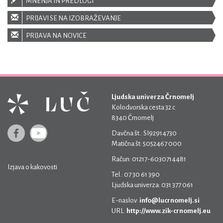
MNENJA IN PREDLOGI
PRIJAVI SE NA IZOBRAŽEVANJE
PRIJAVA NA NOVICE
Ljudska univerza Črnomelj
Kolodvorska cesta 32 c
8340 Črnomelj
Davčna št.: SI92914730
Matična št: 5052467 000
Račun: 01217-6030714481
Izjava o kakovosti
Tel.: 07 30 61 390
Ljudska univerza: 031 377 061
E-naslov:
info@lucrnomelj.si
URL:
http://www.zik-crnomelj.eu