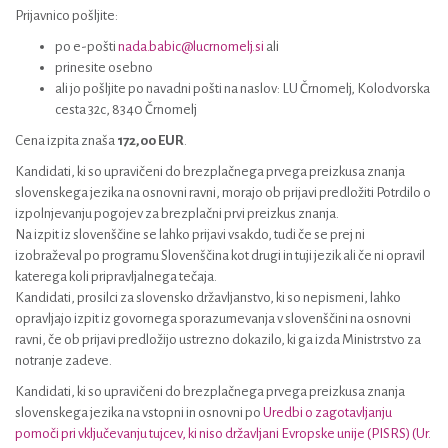
Prijavnico pošljite:
po e-pošti
nada.babic@lucrnomelj.si
ali
prinesite osebno
ali jo pošljite po navadni pošti na naslov: LU Črnomelj, Kolodvorska
cesta 32c, 8340 Črnomelj
Cena izpita znaša
172,00 EUR
.
Kandidati, ki so upravičeni do brezplačnega prvega preizkusa znanja
slovenskega jezika na osnovni ravni, morajo ob prijavi predložiti Potrdilo o
izpolnjevanju pogojev za brezplačni prvi preizkus znanja.
Na izpit iz slovenščine se lahko prijavi vsakdo, tudi če se prej ni
izobraževal po programu Slovenščina kot drugi in tuji jezik ali če ni opravil
katerega koli pripravljalnega tečaja.
Kandidati, prosilci za slovensko državljanstvo, ki so nepismeni, lahko
opravljajo izpit iz govornega sporazumevanja v slovenščini na osnovni
ravni, če ob prijavi predložijo ustrezno dokazilo, ki ga izda Ministrstvo za
notranje zadeve.
Kandidati, ki so upravičeni do brezplačnega prvega preizkusa znanja
slovenskega jezika na vstopni in osnovni po
Uredbi o zagotavljanju
pomoči pri vključevanju tujcev, ki niso državljani Evropske unije (PISRS) (Ur.