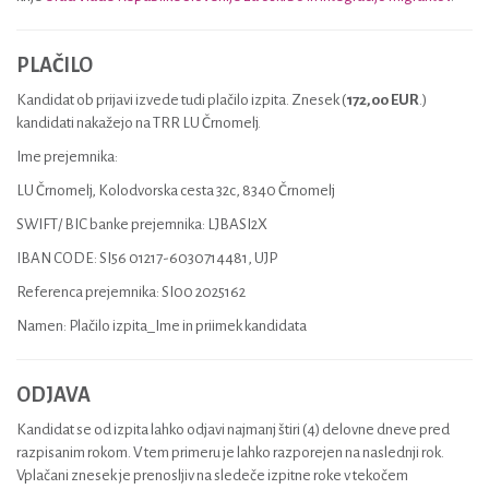
PLAČILO
Kandidat ob prijavi izvede tudi plačilo izpita. Znesek (
172,00 EUR
.)
kandidati nakažejo na TRR LU Črnomelj.
Ime prejemnika:
LU Črnomelj, Kolodvorska cesta 32c, 8340 Črnomelj
SWIFT/ BIC banke prejemnika: LJBASI2X
IBAN CODE: SI56 01217-6030714481, UJP
Referenca prejemnika: SI00 2025162
Namen: Plačilo izpita_Ime in priimek kandidata
ODJAVA
Kandidat se od izpita lahko odjavi najmanj štiri (4) delovne dneve pred
razpisanim rokom. V tem primeru je lahko razporejen na naslednji rok.
Vplačani znesek je prenosljiv na sledeče izpitne roke v tekočem