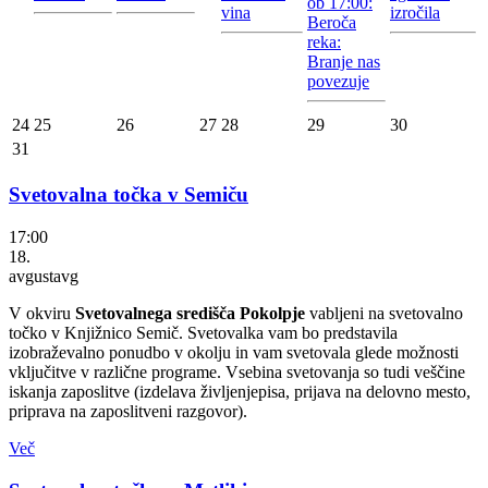
ob 17:00:
vina
izročila
Beroča
reka:
Branje nas
povezuje
24
25
26
27
28
29
30
31
Svetovalna točka v Semiču
17:00
18.
avgust
avg
V okviru
Svetovalnega središča Pokolpje
vabljeni na svetovalno
točko v Knjižnico Semič. Svetovalka vam bo predstavila
izobraževalno ponudbo v okolju in vam svetovala glede možnosti
vključitve v različne programe. Vsebina svetovanja so tudi veščine
iskanja zaposlitve (izdelava življenjepisa, prijava na delovno mesto,
priprava na zaposlitveni razgovor).
Več