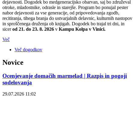
dejavnosti. Dogodek bo medgeneracijsko obarvan, saj bo združeval
otroke, mladostnike, odrasle in starejše. Program bo ponujal pester
nabor dejavnosti za vse generacije, od pripovedovanja zgodb,
recitiranja, tihega branja do ustvarjalnih delavnic, kulturnih nastopov
in sproščenega druženja ob knjigah. Dogodek bo trajal tri dni, in
sicer
od
21. do 23. 8. 2026
v
Kampu Kolpa v Vinici.
Več
Več dogodkov
Novice
Ocenjevanje domačih marmelad | Razpis in pogoji
sodelovanja
29.07.2026 11:02