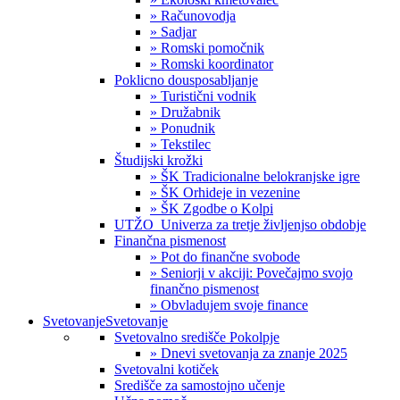
» Računovodja
» Sadjar
» Romski pomočnik
» Romski koordinator
Poklicno dousposabljanje
» Turistični vodnik
» Družabnik
» Ponudnik
» Tekstilec
Študijski krožki
» ŠK Tradicionalne belokranjske igre
» ŠK Orhideje in vezenine
» ŠK Zgodbe o Kolpi
UTŽO_Univerza za tretje življenjso obdobje
Finančna pismenost
» Pot do finančne svobode
» Seniorji v akciji: Povečajmo svojo
finančno pismenost
» Obvladujem svoje finance
Svetovanje
Svetovanje
Svetovalno središče Pokolpje
» Dnevi svetovanja za znanje 2025
Svetovalni kotiček
Središče za samostojno učenje