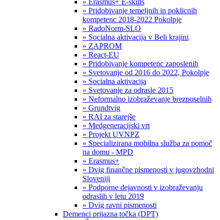
» Erasmus+ E-skills
» Pridobivanje temeljnih in poklicnih
kompetenc 2018-2022 Pokolpje
» RadoNorm-SLO
» Socialna aktivacija v Beli krajini
» ZAPROM
» React-EU
» Pridobivanje kompetenc zaposlenih
» Svetovanje od 2016 do 2022, Pokolpje
» Socialna aktivacija
» Svetovanje za odrasle 2015
» Neformalno izobraževanje brezposelnih
» Grundtvig
» RAI za starejše
» Medgeneracijski vrt
» Projekt UVNPZ
» Specializirana mobilna služba za pomoč
na domu - MPD
» Erasmus+
» Dvig finančne pismenosti v jugovzhodni
Sloveniji
» Podporne dejavnosti v izobraževanju
odraslih v letu 2019
» Dvig ravni pismenosti
Demenci prijazna točka (DPT)