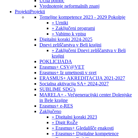
Učna pomoč
Vrednotenje neformalnih znanj
Projekti
Projekti
Temeljne kompetence 2023 - 2029 Pokolpje
» Urniki
» Zaključeni programi
» Vabimo k vpisu
Digitalni koraki 2024-2025
Dnevi zeliščarstva v Beli krajini
» Zaključeni Dnevi zeliščarstva v Beli
krajini
POKLICIJADA
Erasmus+ CSV@VET
Erasmus+ Iz umetnosti v svet
ERASMUS+ AKREDITACIJA 2021-2027
Socialna aktivacija SA+ 2024-2027
SUBLIME SDG's
MARELA+ - Večgeneracijski center Dolenjske
in Bele krajine
Erasmus+ e-RES
Zaključeno
» Digitalni koraki 2023
» Digit RoŽe
» Erasmus+ Gledališče enakosti
» Erasmus+ Digitalne kompetence