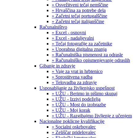
» Osvežitveni tečaj nemščine
» Hrvaščina za potrebe dela
» Začetni tečaj portugalščine
» Začetni tečaj italijanščine
Računalništvo
» Excel - osnovni
» Excel - nadaljevalni
» Tečaj fotografije za začetnike
» Uporabna digitalna znanja
» Računalniška pismenost za odrasle
» Računalniško opismenjevanje odraslih
Gibanje in zdravje
» Vaje za vrat in hrbtenico
» Sprostitvena vadba
» Telovadba za zdravje
Usposabljanje za življenjsko uspešnost
» UŽU - Berimo in pišimo skupaj
» UŽU - Izzivi podeželja
» UŽU - Most do izobrazbe
» UŽU - Moj korak
» UŽU - Razgibajmo življenje z učenjem
Nacionalne poklicne kvalifikacije
» Socialni oskrbovalec
» Zeliščar pridelovalec
» Ekološki kmetovalec