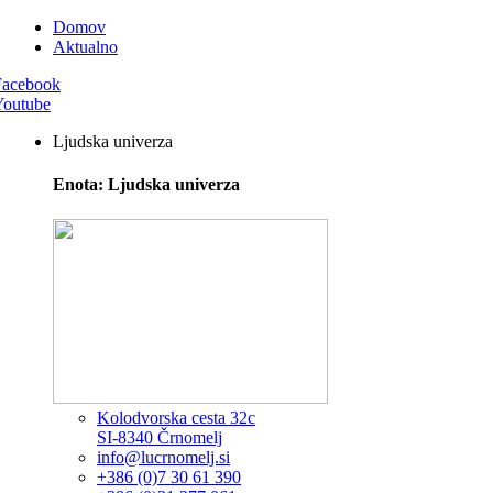
Domov
Aktualno
Facebook
Youtube
Ljudska univerza
Enota: Ljudska univerza
Kolodvorska cesta 32c
SI-8340 Črnomelj
info@lucrnomelj.si
+386 (0)7 30 61 390