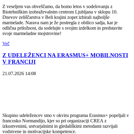
Z veseljem vas obveščamo, da bomo letos v sodelovanju z
Biotehniškim izobraževalnim centrom Ljubljana v sklopu 10.
Dnevov zeliščarstva v Beli krajini zopet izbirali najboljše
marmelade. Narava nam je že postregla z obilico sadja, kar je
odlična priložnost, da sodelujte s svojim izdelkom in predstavite
svoje marmeladne mojstrovine!
Več
Z UDELEŽENCI NA ERASMUS+ MOBILNOSTI
V FRANCIJI
21.07.2026 14:08
Skupino udeležencev smo v okviru programa Erasmus+ popeljali v
francosko Normandijo, kjer so pri organizaciji CREA z
izkustvenimi, ustvarjalnimi in gledališkimi metodami razvijali
vodstvene in motivacijske kompetence.