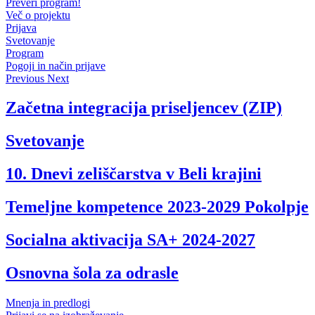
Preveri program!
Več o projektu
Prijava
Svetovanje
Program
Pogoji in način prijave
Previous
Next
Začetna integracija priseljencev (ZIP)
Svetovanje
10. Dnevi zeliščarstva v Beli krajini
Temeljne kompetence 2023-2029 Pokolpje
Socialna aktivacija SA+ 2024-2027
Osnovna šola za odrasle
Mnenja in predlogi