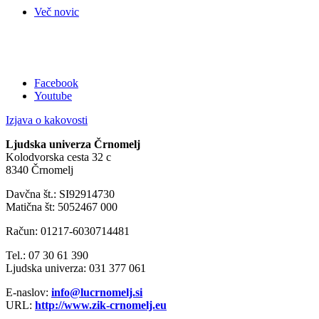
Več novic
Facebook
Youtube
Izjava o kakovosti
Ljudska univerza Črnomelj
Kolodvorska cesta 32 c
8340 Črnomelj
Davčna št.: SI92914730
Matična št: 5052467 000
Račun: 01217-6030714481
Tel.: 07 30 61 390
Ljudska univerza: 031 377 061
E-naslov:
info@lucrnomelj.si
URL:
http://www.zik-crnomelj.eu