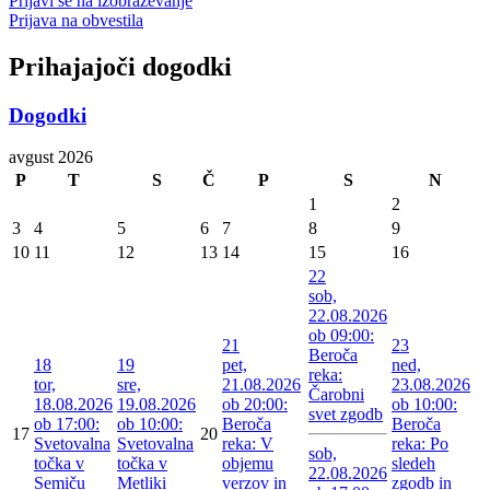
Prijavi se na izobraževanje
Prijava na obvestila
Prihajajoči dogodki
Dogodki
avgust 2026
P
T
S
Č
P
S
N
1
2
3
4
5
6
7
8
9
10
11
12
13
14
15
16
22
sob,
22.08.2026
ob 09:00:
21
23
Beroča
18
19
pet,
ned,
reka:
tor,
sre,
21.08.2026
23.08.2026
Čarobni
18.08.2026
19.08.2026
ob 20:00:
ob 10:00:
svet zgodb
ob 17:00:
ob 10:00:
Beroča
Beroča
17
20
Svetovalna
Svetovalna
reka: V
reka: Po
sob,
točka v
točka v
objemu
sledeh
22.08.2026
Semiču
Metliki
verzov in
zgodb in