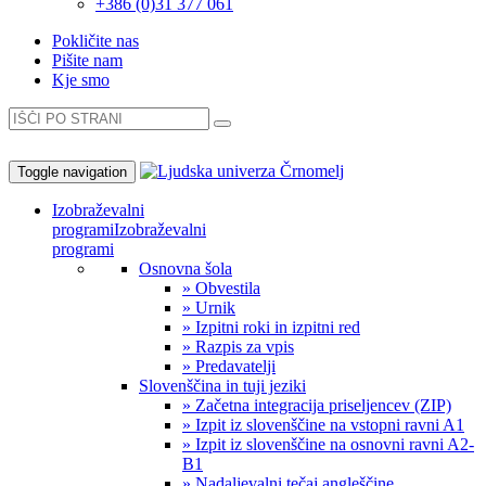
+386 (0)31 377 061
Pokličite nas
Pišite nam
Kje smo
Toggle navigation
Izobraževalni
programi
Izobraževalni
programi
Osnovna šola
» Obvestila
» Urnik
» Izpitni roki in izpitni red
» Razpis za vpis
» Predavatelji
Slovenščina in tuji jeziki
» Začetna integracija priseljencev (ZIP)
» Izpit iz slovenščine na vstopni ravni A1
» Izpit iz slovenščine na osnovni ravni A2-
B1
» Nadaljevalni tečaj angleščine