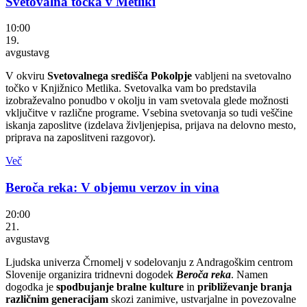
Svetovalna točka v Metliki
10:00
19.
avgust
avg
V okviru
Svetovalnega središča Pokolpje
vabljeni na svetovalno
točko v Knjižnico Metlika. Svetovalka vam bo predstavila
izobraževalno ponudbo v okolju in vam svetovala glede možnosti
vključitve v različne programe. Vsebina svetovanja so tudi veščine
iskanja zaposlitve (izdelava življenjepisa, prijava na delovno mesto,
priprava na zaposlitveni razgovor).
Več
Beroča reka: V objemu verzov in vina
20:00
21.
avgust
avg
Ljudska univerza Črnomelj v sodelovanju z Andragoškim centrom
Slovenije organizira tridnevni dogodek
Beroča reka
. Namen
dogodka je
spodbujanje bralne kulture
in
približevanje branja
različnim generacijam
skozi zanimive, ustvarjalne in povezovalne