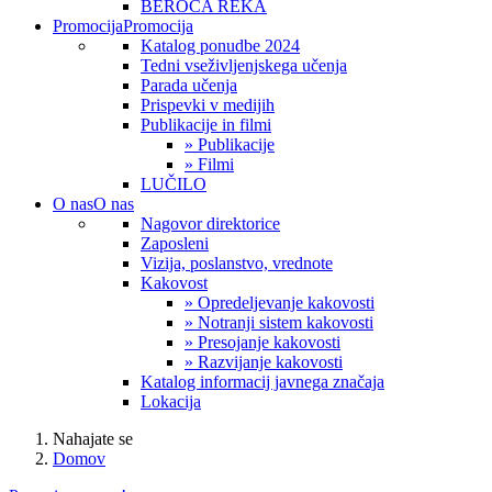
BEROČA REKA
Promocija
Promocija
Katalog ponudbe 2024
Tedni vseživljenjskega učenja
Parada učenja
Prispevki v medijih
Publikacije in filmi
» Publikacije
» Filmi
LUČILO
O nas
O nas
Nagovor direktorice
Zaposleni
Vizija, poslanstvo, vrednote
Kakovost
» Opredeljevanje kakovosti
» Notranji sistem kakovosti
» Presojanje kakovosti
» Razvijanje kakovosti
Katalog informacij javnega značaja
Lokacija
Nahajate se
Domov