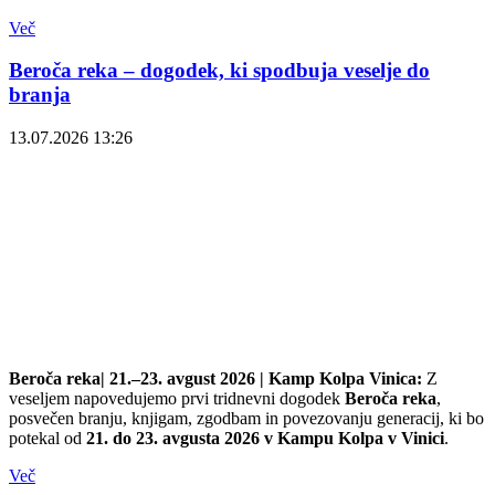
Več
Beroča reka – dogodek, ki spodbuja veselje do
branja
13.07.2026 13:26
Beroča reka|
21.–
23. avgust 2026 | Kamp Kolpa Vinica:
Z
veseljem napovedujemo prvi tridnevni dogodek
Beroča reka
,
posvečen branju, knjigam, zgodbam in povezovanju generacij, ki bo
potekal od
21. do 23. avgusta 2026 v Kampu Kolpa v Vinici
.
Več