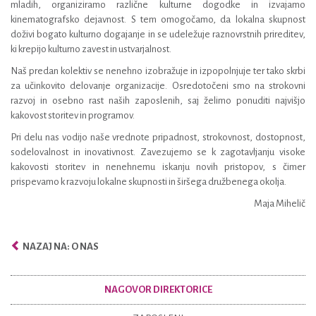
mladih, organiziramo različne kulturne dogodke in izvajamo
kinematografsko dejavnost. S tem omogočamo, da lokalna skupnost
doživi bogato kulturno dogajanje in se udeležuje raznovrstnih prireditev,
ki krepijo kulturno zavest in ustvarjalnost.
Naš predan kolektiv se nenehno izobražuje in izpopolnjuje ter tako skrbi
za učinkovito delovanje organizacije. Osredotočeni smo na strokovni
razvoj in osebno rast naših zaposlenih, saj želimo ponuditi najvišjo
kakovost storitev in programov.
Pri delu nas vodijo naše vrednote pripadnost, strokovnost, dostopnost,
sodelovalnost in inovativnost. Zavezujemo se k zagotavljanju visoke
kakovosti storitev in nenehnemu iskanju novih pristopov, s čimer
prispevamo k razvoju lokalne skupnosti in širšega družbenega okolja.
Maja Mihelič
NAZAJ NA: O NAS
NAGOVOR DIREKTORICE