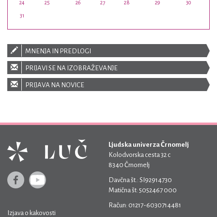
24
25
26
27
28
29
30
31
MNENJA IN PREDLOGI
PRIJAVI SE NA IZOBRAŽEVANJE
PRIJAVA NA NOVICE
Ljudska univerza Črnomelj
Kolodvorska cesta 32 c
8340 Črnomelj
Davčna št.: SI92914730
Matična št: 5052467 000
Račun: 01217-6030714481
Izjava o kakovosti