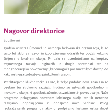
Nagovor direktorice
Spoštovani!
Ljudska univerza Črnomelj je osrednja belokranjska organizacija, ki že
vrsto let skrbi za razvoj in izobraževanje odraslih ter bogati kulturno
življenje v lokalnem okolju. Pri delu se osredotočamo na krepitev
trajnostnega razvoja, digitalnih in drugih spretnosti ter na
medgeneracijsko povezovanje, kar omogoča posameznikom dostop do
kakovostnega izobraževanja in kulturnih vsebin.
Predstavljamo ključno točko za vse, ki želijo pridobiti nova znanja in se
osebno ter strokovno razvijati. Trudimo se ustvarjati spodbudno in
inovativno okolje, ki spodbuja učenje, ustvarjalnost in povezovanje. Naše
programe prilagajamo potrebam lokalnega okolja ter jih nenehno
razvijamo, dopolnjujemo in dodajamo nove vsebine. Poleg
izobraževalnih programov aktivno podpiramo kulturno ustvarjalnost