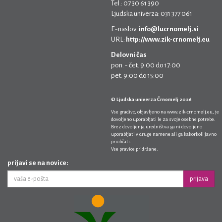
Tel.: 07 30 61 390
Ljudska univerza: 031 377 061
E-naslov:
info@lucrnomelj.si
URL:
http://www.zik-crnomelj.eu
Delovni čas
pon. - čet. 9:00 do 17:00
pet. 9:00 do 15:00
© Ljudska univerza Črnomelj 2026
Vse gradivo, objavljeno na
www.zik-crnomelj.eu
, je
dovoljeno uporabljati le za svoje osebne potrebe.
Brez dovoljenja uredništva ga ni dovoljeno
uporabljati v druge namene ali ga kakorkoli javno
priobčati.
Vse pravice pridržane.
prijavi se na novice:
prijava