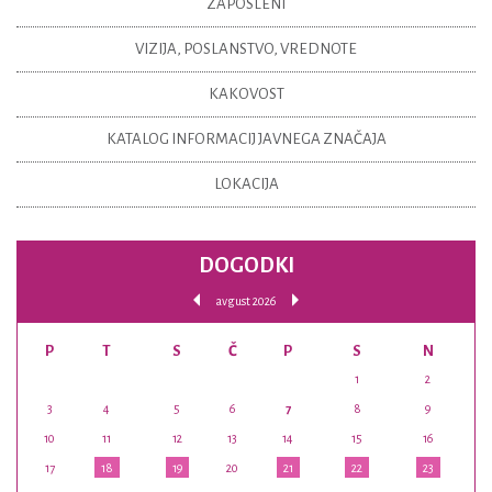
ZAPOSLENI
VIZIJA, POSLANSTVO, VREDNOTE
KAKOVOST
KATALOG INFORMACIJ JAVNEGA ZNAČAJA
LOKACIJA
DOGODKI
avgust 2026
P
T
S
Č
P
S
N
1
2
3
4
5
6
7
8
9
10
11
12
13
14
15
16
17
18
19
20
21
22
23