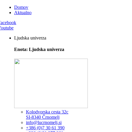
Domov
Aktualno
Facebook
Youtube
Ljudska univerza
Enota: Ljudska univerza
Kolodvorska cesta 32c
SI-8340 Črnomelj
info@lucrnomelj.si
+386 (0)7 30 61 390