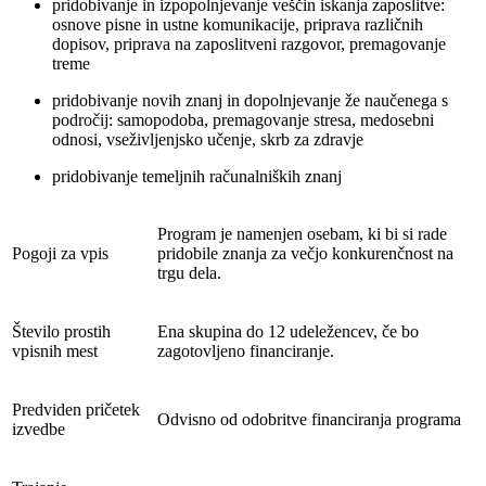
pridobivanje in izpopolnjevanje veščin iskanja zaposlitve:
osnove pisne in ustne komunikacije, priprava različnih
dopisov, priprava na zaposlitveni razgovor, premagovanje
treme
pridobivanje novih znanj in dopolnjevanje že naučenega s
področij: samopodoba, premagovanje stresa, medosebni
odnosi, vseživljenjsko učenje, skrb za zdravje
pridobivanje temeljnih računalniških znanj
Program je namenjen osebam, ki bi si rade
Pogoji za vpis
pridobile znanja za večjo konkurenčnost na
trgu dela.
Število prostih
Ena skupina do 12 udeležencev, če bo
vpisnih mest
zagotovljeno financiranje.
Predviden pričetek
Odvisno od odobritve financiranja programa
izvedbe