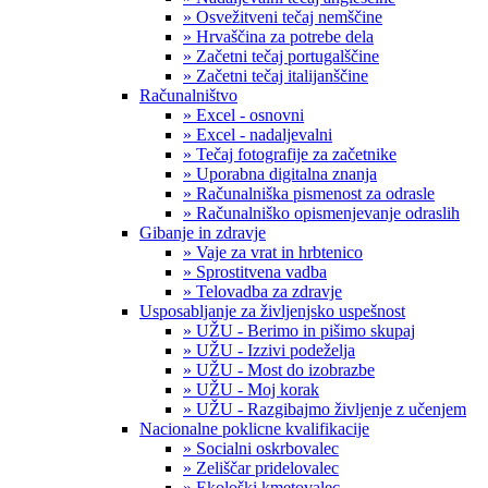
» Osvežitveni tečaj nemščine
» Hrvaščina za potrebe dela
» Začetni tečaj portugalščine
» Začetni tečaj italijanščine
Računalništvo
» Excel - osnovni
» Excel - nadaljevalni
» Tečaj fotografije za začetnike
» Uporabna digitalna znanja
» Računalniška pismenost za odrasle
» Računalniško opismenjevanje odraslih
Gibanje in zdravje
» Vaje za vrat in hrbtenico
» Sprostitvena vadba
» Telovadba za zdravje
Usposabljanje za življenjsko uspešnost
» UŽU - Berimo in pišimo skupaj
» UŽU - Izzivi podeželja
» UŽU - Most do izobrazbe
» UŽU - Moj korak
» UŽU - Razgibajmo življenje z učenjem
Nacionalne poklicne kvalifikacije
» Socialni oskrbovalec
» Zeliščar pridelovalec
» Ekološki kmetovalec