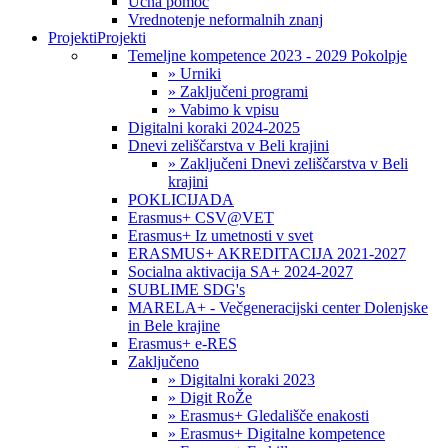
Učna pomoč
Vrednotenje neformalnih znanj
Projekti
Projekti
Temeljne kompetence 2023 - 2029 Pokolpje
» Urniki
» Zaključeni programi
» Vabimo k vpisu
Digitalni koraki 2024-2025
Dnevi zeliščarstva v Beli krajini
» Zaključeni Dnevi zeliščarstva v Beli
krajini
POKLICIJADA
Erasmus+ CSV@VET
Erasmus+ Iz umetnosti v svet
ERASMUS+ AKREDITACIJA 2021-2027
Socialna aktivacija SA+ 2024-2027
SUBLIME SDG's
MARELA+ - Večgeneracijski center Dolenjske
in Bele krajine
Erasmus+ e-RES
Zaključeno
» Digitalni koraki 2023
» Digit RoŽe
» Erasmus+ Gledališče enakosti
» Erasmus+ Digitalne kompetence