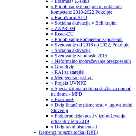
» Erasmus+ E-skills
» Pridobivanje temeljnih in poklicnih
kompetenc 2018-2022 Pokolpje
» RadoNorm-SLO
» Socialna aktivacija v Beli krajini
» ZAPROM
» React-EU
» Pridobivanje kompetenc zaposlenih
» Svetovanje od 2016 do 2022, Pokolpje
» Socialna aktivacija
» Svetovanje za odrasle 2015
» Neformalno izobraževanje brezposelnih
» Grundtvig
» RAI za starejše
» Medgeneracijski vrt
» Projekt UVNPZ
» Specializirana mobilna služba za pomoč
na domu - MPD
» Erasmus+
» Dvig finančne pismenosti v jugovzhodni
Sloveniji
» Podporne dejavnosti v izobraževanju
odraslih v letu 2019
» Dvig ravni pismenosti
Demenci prijazna točka (DPT)