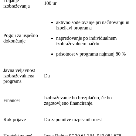
Trajanje
100 ur
izobraževanja
aktivno sodelovanje pri načrtovanju in
izpeljavi programa
Pogoji za uspešno
napredovanje po individualnem
dokončanje
izobraževalnem načrtu
prisotnost v programu najmanj 80 %
Javna veljavnost
izobraževalnega
Da
programa
Izobraževanje bo brezplačno, če bo
Financer
zagotovljeno financiranje.
Rok prijave
Do zapolnitve razpisanih mest
Kontakt za več
Irena Bohte: 07 30 61 384, 040 984 678