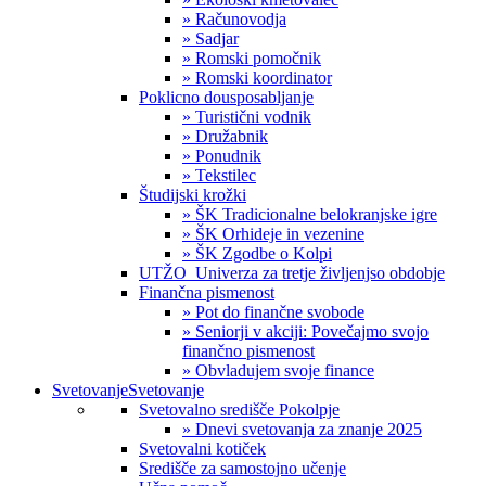
» Računovodja
» Sadjar
» Romski pomočnik
» Romski koordinator
Poklicno dousposabljanje
» Turistični vodnik
» Družabnik
» Ponudnik
» Tekstilec
Študijski krožki
» ŠK Tradicionalne belokranjske igre
» ŠK Orhideje in vezenine
» ŠK Zgodbe o Kolpi
UTŽO_Univerza za tretje življenjso obdobje
Finančna pismenost
» Pot do finančne svobode
» Seniorji v akciji: Povečajmo svojo
finančno pismenost
» Obvladujem svoje finance
Svetovanje
Svetovanje
Svetovalno središče Pokolpje
» Dnevi svetovanja za znanje 2025
Svetovalni kotiček
Središče za samostojno učenje