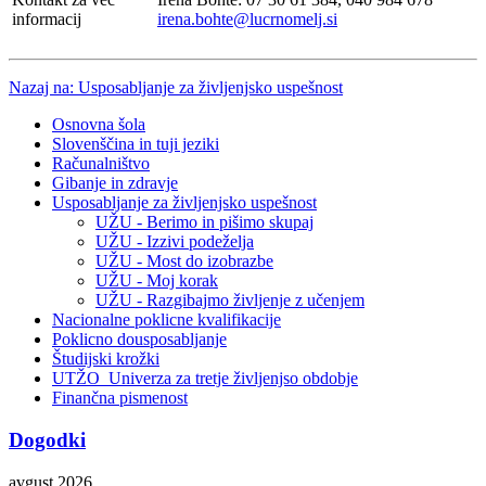
informacij
irena.bohte@lucrnomelj.si
Nazaj na: Usposabljanje za življenjsko uspešnost
Osnovna šola
Slovenščina in tuji jeziki
Računalništvo
Gibanje in zdravje
Usposabljanje za življenjsko uspešnost
UŽU - Berimo in pišimo skupaj
UŽU - Izzivi podeželja
UŽU - Most do izobrazbe
UŽU - Moj korak
UŽU - Razgibajmo življenje z učenjem
Nacionalne poklicne kvalifikacije
Poklicno dousposabljanje
Študijski krožki
UTŽO_Univerza za tretje življenjso obdobje
Finančna pismenost
Dogodki
avgust 2026