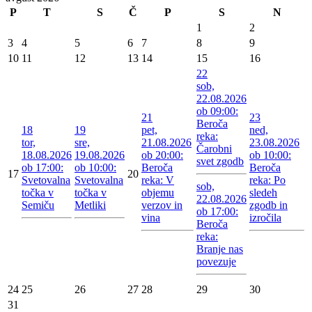
P
T
S
Č
P
S
N
1
2
3
4
5
6
7
8
9
10
11
12
13
14
15
16
22
sob,
22.08.2026
ob 09:00:
21
23
Beroča
18
19
pet,
ned,
reka:
tor,
sre,
21.08.2026
23.08.2026
Čarobni
18.08.2026
19.08.2026
ob 20:00:
ob 10:00:
svet zgodb
ob 17:00:
ob 10:00:
Beroča
Beroča
17
20
Svetovalna
Svetovalna
reka: V
reka: Po
sob,
točka v
točka v
objemu
sledeh
22.08.2026
Semiču
Metliki
verzov in
zgodb in
ob 17:00:
vina
izročila
Beroča
reka:
Branje nas
povezuje
24
25
26
27
28
29
30
31