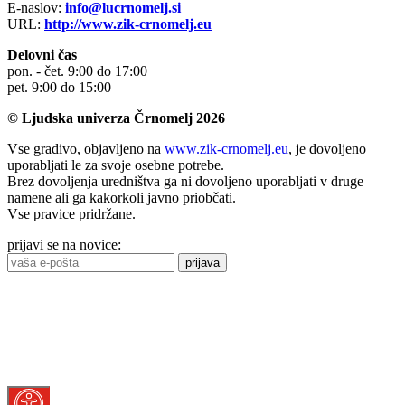
E-naslov:
info@lucrnomelj.si
URL:
http://www.zik-crnomelj.eu
Delovni čas
pon. - čet. 9:00 do 17:00
pet. 9:00 do 15:00
© Ljudska univerza Črnomelj 2026
Vse gradivo, objavljeno na
www.zik-crnomelj.eu
, je dovoljeno
uporabljati le za svoje osebne potrebe.
Brez dovoljenja uredništva ga ni dovoljeno uporabljati v druge
namene ali ga kakorkoli javno priobčati.
Vse pravice pridržane.
prijavi se na novice:
prijava