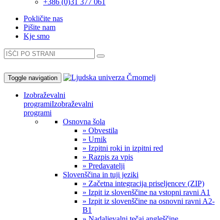
+386 (0)31 377 061
Pokličite nas
Pišite nam
Kje smo
Toggle navigation
Izobraževalni
programi
Izobraževalni
programi
Osnovna šola
» Obvestila
» Urnik
» Izpitni roki in izpitni red
» Razpis za vpis
» Predavatelji
Slovenščina in tuji jeziki
» Začetna integracija priseljencev (ZIP)
» Izpit iz slovenščine na vstopni ravni A1
» Izpit iz slovenščine na osnovni ravni A2-
B1
» Nadaljevalni tečaj angleščine