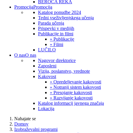
BEROČA REKA
Promocija
Promocija
Katalog ponudbe 2024
Tedni vseživljenjskega učenja
Parada učenja
Prispevki v medijih
Publikacije in filmi
» Publikacije
» Filmi
LUČILO
O nas
O nas
Nagovor direktorice
Zaposleni
Vizija, poslanstvo, vrednote
Kakovost
» Opredeljevanje kakovosti
» Notranji sistem kakovosti
» Presojanje kakovosti
» Razvijanje kakovosti
Katalog informacij javnega značaja
Lokacija
Nahajate se
Domov
Izobraževalni programi