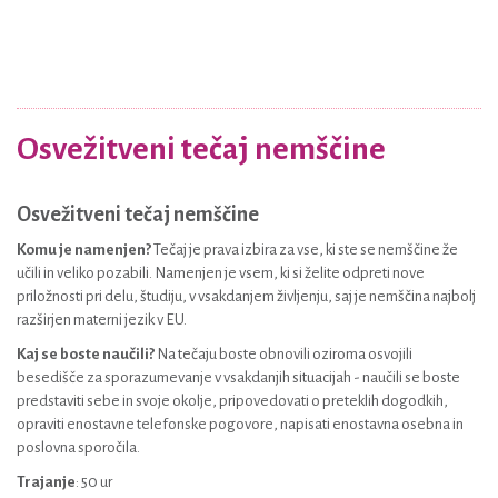
Osvežitveni tečaj nemščine
Osvežitveni tečaj nemščine
Komu je namenjen?
Tečaj je prava izbira za vse, ki ste se nemščine že
učili in veliko pozabili. Namenjen je vsem, ki si želite odpreti nove
priložnosti pri delu, študiju, v vsakdanjem življenju, saj je nemščina najbolj
razširjen materni jezik v EU.
Kaj se boste naučili?
Na tečaju boste obnovili oziroma osvojili
besedišče za sporazumevanje v vsakdanjih situacijah - naučili se boste
predstaviti sebe in svoje okolje, pripovedovati o preteklih dogodkih,
opraviti enostavne telefonske pogovore, napisati enostavna osebna in
poslovna sporočila.
Trajanje
: 50 ur