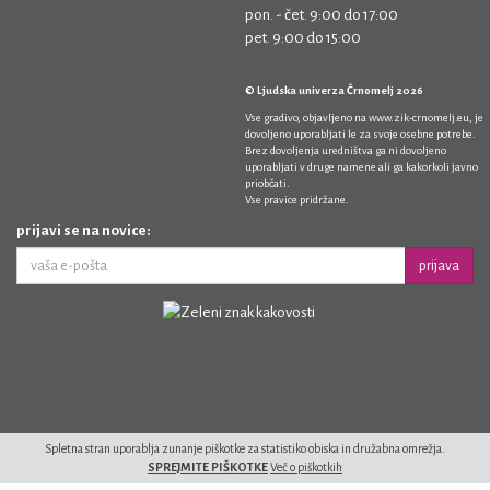
pon. - čet. 9:00 do 17:00
pet. 9:00 do 15:00
© Ljudska univerza Črnomelj 2026
Vse gradivo, objavljeno na
www.zik-crnomelj.eu
, je
dovoljeno uporabljati le za svoje osebne potrebe.
Brez dovoljenja uredništva ga ni dovoljeno
uporabljati v druge namene ali ga kakorkoli javno
priobčati.
Vse pravice pridržane.
prijavi se na novice:
prijava
Spletna stran uporablja zunanje piškotke za statistiko obiska in družabna omrežja.
SPREJMITE PIŠKOTKE
Več o piškotkih