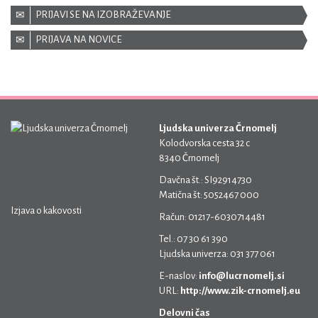
PRIJAVI SE NA IZOBRAŽEVANJE
PRIJAVA NA NOVICE
Ljudska univerza Črnomelj
Kolodvorska cesta 32 c
8340 Črnomelj
Davčna št.: SI92914730
Matična št: 5052467 000
Izjava o kakovosti
Račun: 01217-6030714481
Tel.: 07 30 61 390
Ljudska univerza: 031 377 061
E-naslov:
info@lucrnomelj.si
URL:
http://www.zik-crnomelj.eu
Delovni čas