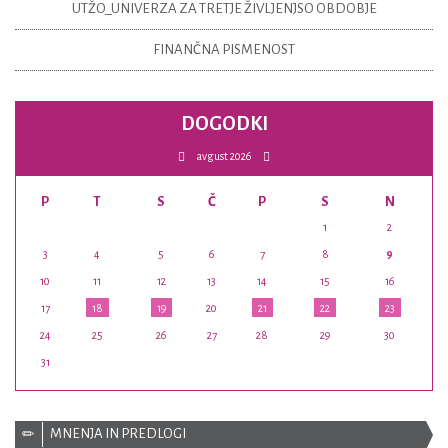
UTŽO_UNIVERZA ZA TRETJE ŽIVLJENJSO OBDOBJE
FINANČNA PISMENOST
DOGODKI
avgust 2026
P
T
S
Č
P
S
N
1
2
3
4
5
6
7
8
9
10
11
12
13
14
15
16
17
18
19
20
21
22
23
24
25
26
27
28
29
30
31
MNENJA IN PREDLOGI