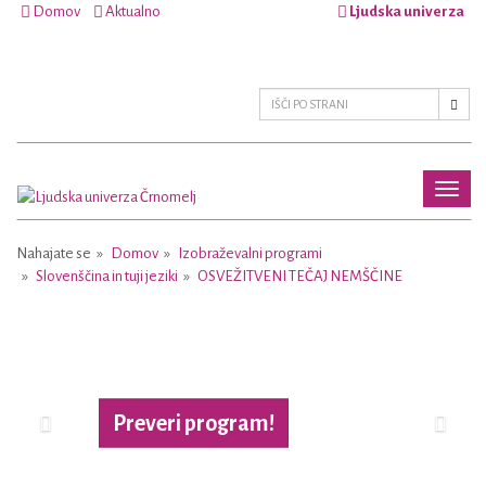
Domov
Aktualno
Ljudska univerza
Toggl
naviga
Nahajate se
Domov
Izobraževalni programi
Slovenščina in tuji jeziki
OSVEŽITVENI TEČAJ NEMŠČINE
Previous
Next
Preveri program!