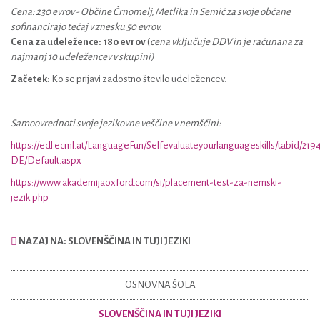
Cena: 230 evrov - Občine Črnomelj, Metlika in Semič za svoje občane
sofinancirajo tečaj v znesku 50 evrov.
Cena za udeležence: 180 evrov
(
cena vključuje DDV in je računana za
najmanj 10 udeležencev v skupini)
Začetek:
Ko se prijavi zadostno število udeležencev.
Samoovrednoti svoje jezikovne veščine v nemščini:
https://edl.ecml.at/LanguageFun/Selfevaluateyourlanguageskills/tabid/21
DE/Default.aspx
https://www.akademijaoxford.com/si/placement-test-za-nemski-
jezik.php
NAZAJ NA: SLOVENŠČINA IN TUJI JEZIKI
OSNOVNA ŠOLA
SLOVENŠČINA IN TUJI JEZIKI