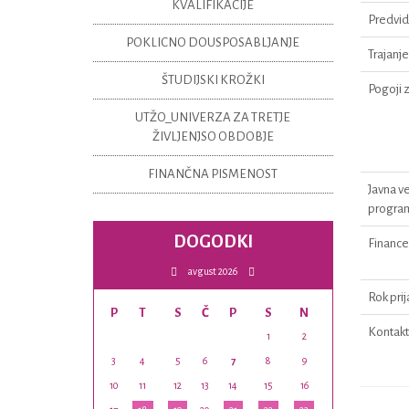
KVALIFIKACIJE
Predvid
POKLICNO DOUSPOSABLJANJE
Trajanj
ŠTUDIJSKI KROŽKI
Pogoji 
UTŽO_UNIVERZA ZA TRETJE
ŽIVLJENJSO OBDOBJE
FINANČNA PISMENOST
Javna v
progra
DOGODKI
Finance
avgust 2026
Rok pri
P
T
S
Č
P
S
N
Kontakt 
1
2
3
4
5
6
7
8
9
10
11
12
13
14
15
16