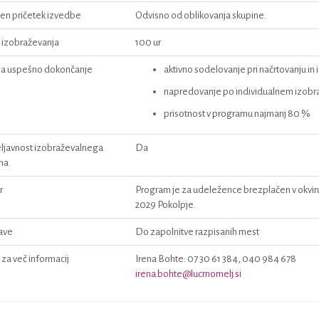
en pričetek izvedbe
Odvisno od oblikovanja skupine.
e izobraževanja
100 ur
za uspešno dokončanje
aktivno sodelovanje pri načrtovanju in
napredovanje po individualnem izobr
prisotnost v programu najmanj 80 %
eljavnost izobraževalnega
Da
ma
r
Program je za udeležence brezplačen v okvi
2029 Pokolpje.
jave
Do zapolnitve razpisanih mest
za več informacij
Irena Bohte: 07 30 61 384, 040 984 678
irena.bohte@lucrnomelj.si