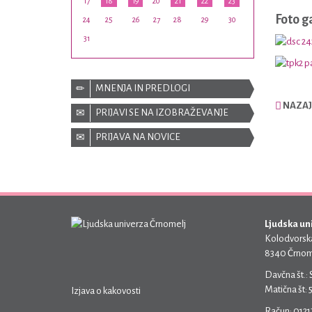
17
18
19
20
21
22
23
Foto g
24
25
26
27
28
29
30
31
MNENJA IN PREDLOGI
NAZAJ 
PRIJAVI SE NA IZOBRAŽEVANJE
PRIJAVA NA NOVICE
Ljudska un
Kolodvorska
8340 Črnom
Davčna št.:
Matična št:
Izjava o kakovosti
Račun: 012