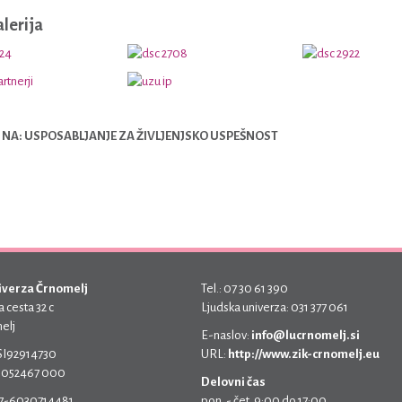
alerija
NA: USPOSABLJANJE ZA ŽIVLJENJSKO USPEŠNOST
iverza Črnomelj
Tel.: 07 30 61 390
 cesta 32 c
Ljudska univerza: 031 377 061
elj
E-naslov:
info@lucrnomelj.si
 SI92914730
URL:
http://www.zik-crnomelj.eu
 5052467 000
Delovni čas
17-6030714481
pon. - čet. 9:00 do 17:00