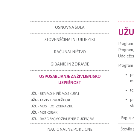
OSNOVNA ŠOLA
UŽU 
SLOVENŠČINA IN TUJI JEZIKI
Program U
Program, 
RAČUNALNIŠTVO
Udeleženc
GIBANJE IN ZDRAVJE
Program v
pr
USPOSABLJANJE ZA ŽIVLJENJSKO
mo
USPEŠNOST
te
UŽU - BERIMO IN PIŠIMO SKUPAJ
pr
UŽU - IZZIVI PODEŽELJA
sk
UŽU - MOST DO IZOBRAZBE
UŽU - MOJ KORAK
Pogoji z
UŽU - RAZGIBAJMO ŽIVLJENJE Z UČENJEM
Število 
NACIONALNE POKLICNE