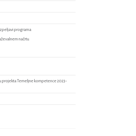
 izpeljavi programa
aževalnem načrtu
ru projekta Temeljne kompetence 2023-