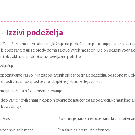
- Izzivi podeželja
ŽU-IP je namenjen odraslim, ki živijo na podeželju in potrebujejo znanja za raz
ki obsega 100 ur, se predvidoma zaključi v treh mesecih. Delo v skupini vodita 
i ob zaključku pridobijo javnoveljavno potrdilo.
ključuje:
epoznavanje razvojih in zaposlitvenih priložnosti na podeželju: posebnosti Bel
žnosti za samozaposlitev, postopki registracije dejavnosti,
meljno računalniško opismenjevanje,
idobivanje novih znanj in dopolnjevanje že naučenega s področij: komunikacija
rb za zdravje.
a vpis
Program je namenjen osebam, ki so motivirane
prostih vpisnih mest
Ena skupina do 12 udeležencev.