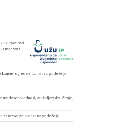
voj dejavnosti.
dva mentorja.
e krajine, ogled dejavnosti na podeželju,
 in medosebni odnosi, vseživljenjsko učenje,
 za razvoj dejavnosti na podeželju.