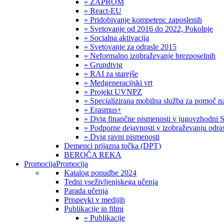
» ZAPROM
» React-EU
» Pridobivanje kompetenc zaposlenih
» Svetovanje od 2016 do 2022, Pokolpje
» Socialna aktivacija
» Svetovanje za odrasle 2015
» Neformalno izobraževanje brezposelnih
» Grundtvig
» RAI za starejše
» Medgeneracijski vrt
» Projekt UVNPZ
» Specializirana mobilna služba za pomoč
» Erasmus+
» Dvig finančne pismenosti v jugovzhodni S
» Podporne dejavnosti v izobraževanju odras
» Dvig ravni pismenosti
Demenci prijazna točka (DPT)
BEROČA REKA
Promocija
Promocija
Katalog ponudbe 2024
Tedni vseživljenjskega učenja
Parada učenja
Prispevki v medijih
Publikacije in filmi
» Publikacije