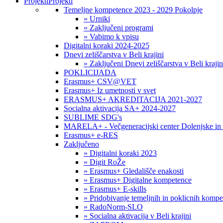
Projekti
Projekti
Temeljne kompetence 2023 - 2029 Pokolpje
» Urniki
» Zaključeni programi
» Vabimo k vpisu
Digitalni koraki 2024-2025
Dnevi zeliščarstva v Beli krajini
» Zaključeni Dnevi zeliščarstva v Beli krajin
POKLICIJADA
Erasmus+ CSV@VET
Erasmus+ Iz umetnosti v svet
ERASMUS+ AKREDITACIJA 2021-2027
Socialna aktivacija SA+ 2024-2027
SUBLIME SDG's
MARELA+ - Večgeneracijski center Dolenjske in 
Erasmus+ e-RES
Zaključeno
» Digitalni koraki 2023
» Digit RoŽe
» Erasmus+ Gledališče enakosti
» Erasmus+ Digitalne kompetence
» Erasmus+ E-skills
» Pridobivanje temeljnih in poklicnih komp
» RadoNorm-SLO
» Socialna aktivacija v Beli krajini