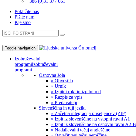
+386 (0)31 377 061
Pokličite nas
Pišite nam
Kje smo
Toggle navigation
Izobraževalni
programi
Izobraževalni
programi
Osnovna šola
» Obvestila
» Urnik
» Izpitni roki in izpitni red
» Razpis za vpis
» Predavatelji
Slovenščina in tuji jeziki
» Začetna integracija priseljencev (ZIP)
» Izpit iz slovenščine na vstopni ravni A1
» Izpit iz slovenščine na osnovni ravni A2-
» Nadaljevalni tečaj angleščine
» Osvežitveni tečaj nemščine