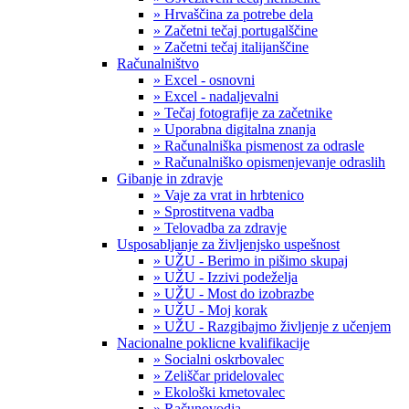
» Hrvaščina za potrebe dela
» Začetni tečaj portugalščine
» Začetni tečaj italijanščine
Računalništvo
» Excel - osnovni
» Excel - nadaljevalni
» Tečaj fotografije za začetnike
» Uporabna digitalna znanja
» Računalniška pismenost za odrasle
» Računalniško opismenjevanje odraslih
Gibanje in zdravje
» Vaje za vrat in hrbtenico
» Sprostitvena vadba
» Telovadba za zdravje
Usposabljanje za življenjsko uspešnost
» UŽU - Berimo in pišimo skupaj
» UŽU - Izzivi podeželja
» UŽU - Most do izobrazbe
» UŽU - Moj korak
» UŽU - Razgibajmo življenje z učenjem
Nacionalne poklicne kvalifikacije
» Socialni oskrbovalec
» Zeliščar pridelovalec
» Ekološki kmetovalec
» Računovodja