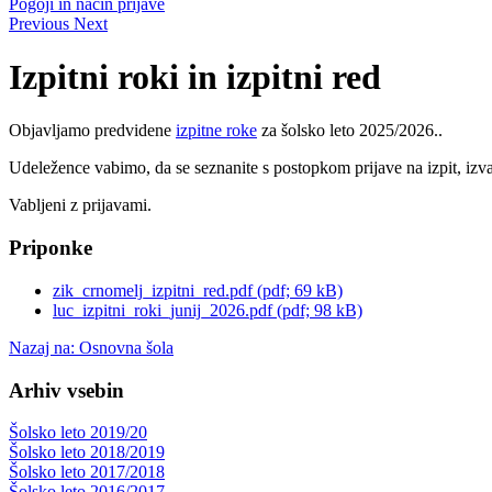
Pogoji in način prijave
Previous
Next
Izpitni roki in izpitni red
Objavljamo predvidene
izpitne roke
za šolsko leto 2025/2026..
Udeležence vabimo, da se seznanite s postopkom prijave na izpit, izvaj
Vabljeni z prijavami.
Priponke
zik_crnomelj_izpitni_red.pdf (pdf; 69 kB)
luc_izpitni_roki_junij_2026.pdf (pdf; 98 kB)
Nazaj na: Osnovna šola
Arhiv vsebin
Šolsko leto 2019/20
Šolsko leto 2018/2019
Šolsko leto 2017/2018
Šolsko leto 2016/2017