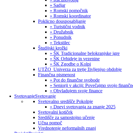
» Sadjar
» Romski pomočnik
» Romski koordinator
Poklicno dousposabljanje
» Turistični vodnik
» Družabnik
» Ponudnik
» Tekstilec
Študijski krožki
» ŠK Tradicionalne belokranjske igre
» ŠK Orhideje in vezenine
» ŠK Zgodbe o Kolpi
UTŽO_Univerza za tretje življenjso obdobje
Finančna pismenost
» Pot do finančne svobode
» Seniorji v akciji: Povečajmo svojo finanč
» Obvladujem svoje finance
Svetovanje
Svetovanje
Svetovalno središče Pokolpje
» Dnevi svetovanja za znanje 2025
Svetovalni kotiček
Središče za samostojno učenje
Učna pomoč
Vrednotenje neformalnih znanj