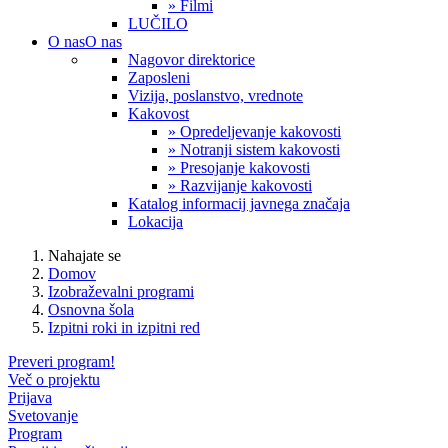
» Filmi
LUČILO
O nas
O nas
Nagovor direktorice
Zaposleni
Vizija, poslanstvo, vrednote
Kakovost
» Opredeljevanje kakovosti
» Notranji sistem kakovosti
» Presojanje kakovosti
» Razvijanje kakovosti
Katalog informacij javnega značaja
Lokacija
Nahajate se
Domov
Izobraževalni programi
Osnovna šola
Izpitni roki in izpitni red
Preveri program!
Več o projektu
Prijava
Svetovanje
Program