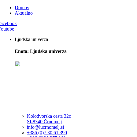
Domov
Aktualno
Facebook
Youtube
Ljudska univerza
Enota: Ljudska univerza
Kolodvorska cesta 32c
SI-8340 Črnomelj
info@lucrnomelj.si
+386 (0)7 30 61 390