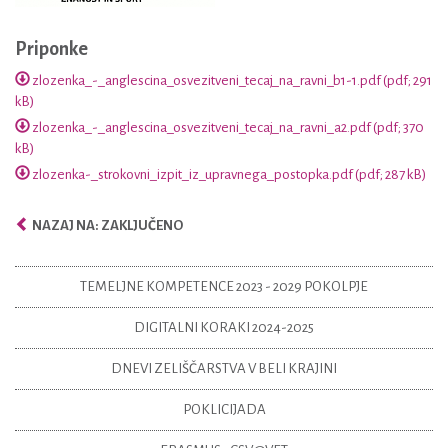
Priponke
zlozenka_-_anglescina_osvezitveni_tecaj_na_ravni_b1-1.pdf (pdf; 291
kB)
zlozenka_-_anglescina_osvezitveni_tecaj_na_ravni_a2.pdf (pdf; 370
kB)
zlozenka-_strokovni_izpit_iz_upravnega_postopka.pdf (pdf; 287 kB)
NAZAJ NA: ZAKLJUČENO
TEMELJNE KOMPETENCE 2023 - 2029 POKOLPJE
DIGITALNI KORAKI 2024-2025
DNEVI ZELIŠČARSTVA V BELI KRAJINI
POKLICIJADA