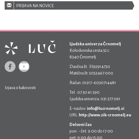
PRIJAVA NA NOVICE
Ljudska univerza Črnomelj
Kolodvorska cesta 32 c
8340 Črnomelj
Davčna št.: SI92914730
Matična št: 5052467 000
Račun: 01217-6030714481
Izjava o kakovosti
Tel.: 07 30 61 390
Ljudska univerza: 031 377 061
E-naslov:
info@lucrnomelj.si
URL:
http://www.zik-crnomelj.eu
Delovni čas
pon. - čet. 9:00 do 17:00
pet. 9:00 do 15:00