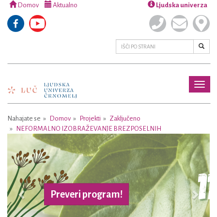
Domov
Aktualno
Ljudska univerza
Toggl
naviga
Nahajate se
Domov
Projekti
Zaključeno
NEFORMALNO IZOBRAŽEVANJE BREZPOSELNIH
Previous
Next
Preveri program!