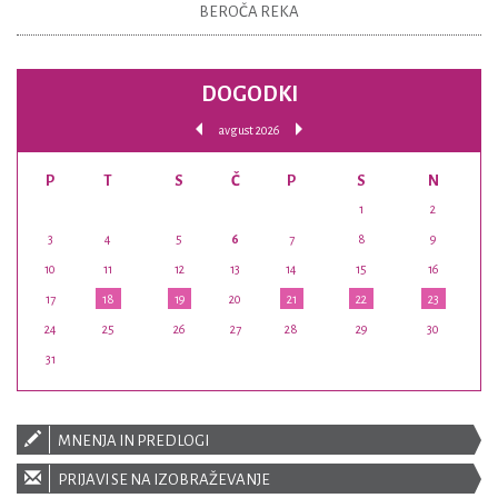
BEROČA REKA
DOGODKI
avgust 2026
P
T
S
Č
P
S
N
1
2
3
4
5
6
7
8
9
10
11
12
13
14
15
16
17
18
19
20
21
22
23
24
25
26
27
28
29
30
31
MNENJA IN PREDLOGI
PRIJAVI SE NA IZOBRAŽEVANJE