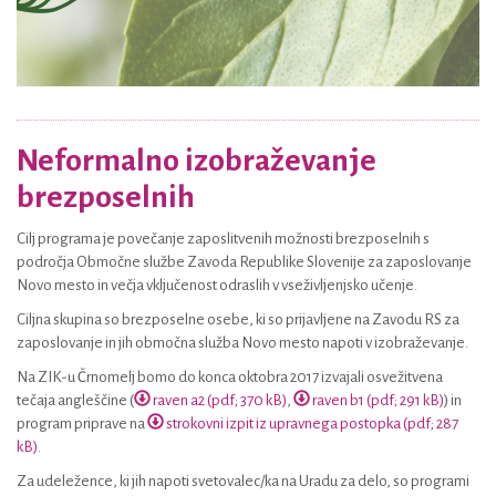
Neformalno izobraževanje
brezposelnih
Cilj programa je povečanje zaposlitvenih možnosti brezposelnih s
področja Območne službe Zavoda Republike Slovenije za zaposlovanje
Novo mesto in večja vključenost odraslih v vseživljenjsko učenje.
Ciljna skupina so brezposelne osebe, ki so prijavljene na Zavodu RS za
zaposlovanje in jih območna služba Novo mesto napoti v izobraževanje.
Na ZIK-u Črnomelj bomo do konca oktobra 2017 izvajali osvežitvena
tečaja angleščine (
raven a2 (pdf; 370 kB)
,
raven b1 (pdf; 291 kB)
) in
program priprave na
strokovni izpit iz upravnega postopka (pdf; 287
kB)
.
Za udeležence, ki jih napoti svetovalec/ka na Uradu za delo, so programi