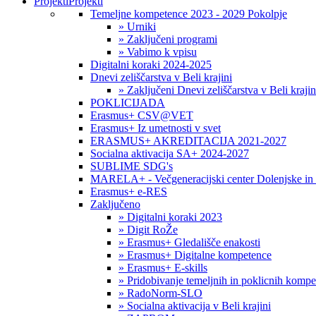
Projekti
Projekti
Temeljne kompetence 2023 - 2029 Pokolpje
» Urniki
» Zaključeni programi
» Vabimo k vpisu
Digitalni koraki 2024-2025
Dnevi zeliščarstva v Beli krajini
» Zaključeni Dnevi zeliščarstva v Beli krajin
POKLICIJADA
Erasmus+ CSV@VET
Erasmus+ Iz umetnosti v svet
ERASMUS+ AKREDITACIJA 2021-2027
Socialna aktivacija SA+ 2024-2027
SUBLIME SDG's
MARELA+ - Večgeneracijski center Dolenjske in 
Erasmus+ e-RES
Zaključeno
» Digitalni koraki 2023
» Digit RoŽe
» Erasmus+ Gledališče enakosti
» Erasmus+ Digitalne kompetence
» Erasmus+ E-skills
» Pridobivanje temeljnih in poklicnih komp
» RadoNorm-SLO
» Socialna aktivacija v Beli krajini