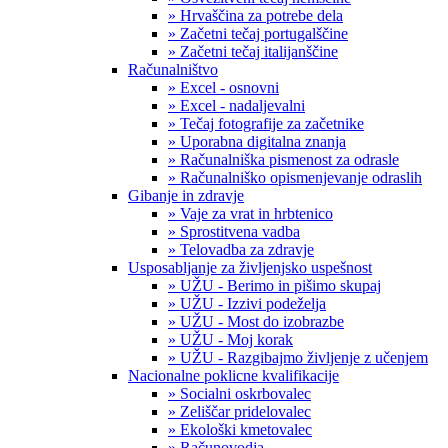
» Hrvaščina za potrebe dela
» Začetni tečaj portugalščine
» Začetni tečaj italijanščine
Računalništvo
» Excel - osnovni
» Excel - nadaljevalni
» Tečaj fotografije za začetnike
» Uporabna digitalna znanja
» Računalniška pismenost za odrasle
» Računalniško opismenjevanje odraslih
Gibanje in zdravje
» Vaje za vrat in hrbtenico
» Sprostitvena vadba
» Telovadba za zdravje
Usposabljanje za življenjsko uspešnost
» UŽU - Berimo in pišimo skupaj
» UŽU - Izzivi podeželja
» UŽU - Most do izobrazbe
» UŽU - Moj korak
» UŽU - Razgibajmo življenje z učenjem
Nacionalne poklicne kvalifikacije
» Socialni oskrbovalec
» Zeliščar pridelovalec
» Ekološki kmetovalec
» Računovodja