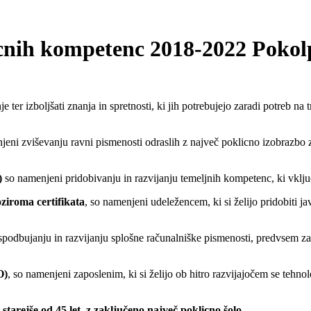
icnih kompetenc 2018-2022 Pokol
ter izboljšati znanja in spretnosti, ki jih potrebujejo zaradi potreb na t
jeni zviševanju ravni pismenosti odraslih z največ poklicno izobrazbo z
)
so namenjeni pridobivanju in razvijanju temeljnih kompetenc, ki vključ
oziroma certifikata
, so namenjeni udeležencem, ki si želijo pridobiti ja
spodbujanju in razvijanju splošne računalniške pismenosti, predvsem za z
O)
, so namenjeni zaposlenim, ki si želijo ob hitro razvijajočem se tehnol
tarejše od 45 let, z zaključeno največ poklicno šolo.