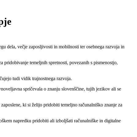
pje
rgu dela, večje zaposljivosti in mobilnosti ter osebnega razvoja in
a pridobivanje temeljnih spretnosti, povezanih s pismenostjo,
ujejo tudi vidik trajnostnega razvoja.
vnoveljavna spričevala o znanju slovenščine, tujih jezikov ali se
aposlene, ki si želijo pridobiti temeljno računalniško znanje za
oškem napredku pridobiti ali izboljšati računalniške in digitalne