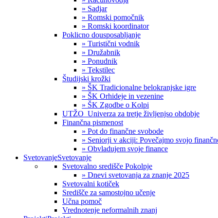
» Sadjar
» Romski pomočnik
» Romski koordinator
Poklicno dousposabljanje
» Turistični vodnik
» Družabnik
» Ponudnik
» Tekstilec
Študijski krožki
» ŠK Tradicionalne belokranjske igre
» ŠK Orhideje in vezenine
» ŠK Zgodbe o Kolpi
UTŽO_Univerza za tretje življenjso obdobje
Finančna pismenost
» Pot do finančne svobode
» Seniorji v akciji: Povečajmo svojo finanč
» Obvladujem svoje finance
Svetovanje
Svetovanje
Svetovalno središče Pokolpje
» Dnevi svetovanja za znanje 2025
Svetovalni kotiček
Središče za samostojno učenje
Učna pomoč
Vrednotenje neformalnih znanj