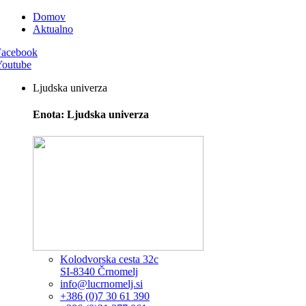
Domov
Aktualno
Facebook
Youtube
Ljudska univerza
Enota: Ljudska univerza
Kolodvorska cesta 32c
SI-8340 Črnomelj
info@lucrnomelj.si
+386 (0)7 30 61 390