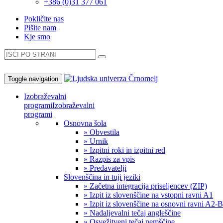
+386 (0)31 377 061
Pokličite nas
Pišite nam
Kje smo
Toggle navigation
Izobraževalni
programi
Izobraževalni
programi
Osnovna šola
» Obvestila
» Urnik
» Izpitni roki in izpitni red
» Razpis za vpis
» Predavatelji
Slovenščina in tuji jeziki
» Začetna integracija priseljencev (ZIP)
» Izpit iz slovenščine na vstopni ravni A1
» Izpit iz slovenščine na osnovni ravni A2-
» Nadaljevalni tečaj angleščine
» Osvežitveni tečaj nemščine