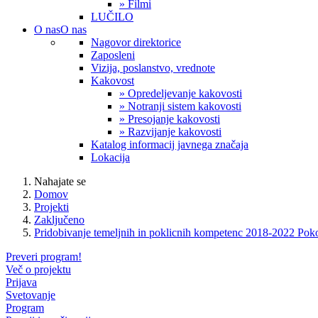
» Filmi
LUČILO
O nas
O nas
Nagovor direktorice
Zaposleni
Vizija, poslanstvo, vrednote
Kakovost
» Opredeljevanje kakovosti
» Notranji sistem kakovosti
» Presojanje kakovosti
» Razvijanje kakovosti
Katalog informacij javnega značaja
Lokacija
Nahajate se
Domov
Projekti
Zaključeno
Pridobivanje temeljnih in poklicnih kompetenc 2018-2022 Pok
Preveri program!
Več o projektu
Prijava
Svetovanje
Program