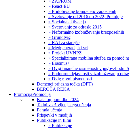
» ZAPROM
» React-EU
» Pridobivanje kompetenc zaposlenih
» Svetovanje od 2016 do 2022, Pokolpje
» Socialna aktivacija
» Svetovanje za odrasle 2015
» Neformalno izobraževanje brezposelnih
» Grundtvig
» RAI za starejše
» Medgeneracijski vrt
» Projekt UVNPZ
» Specializirana mobilna služba za pomoč
» Erasmus+
» Dvig finančne pismenosti v jugovzhodni S
» Podporne dejavnosti v izobraževanju odras
» Dvig ravni pismenosti
Demenci prijazna točka (DPT)
BEROČA REKA
Promocija
Promocija
Katalog ponudbe 2024
Tedni vseživljenjskega učenja
Parada učenja
Prispevki v medijih
Publikacije in filmi
» Publikacije