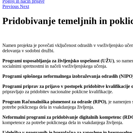
Pogoji in način prijave
Previous
Next
Pridobivanje temeljnih in pokl
Namen projekta je povečati vključenost odraslih v vseživljenjsko učenje 
delovanja v sodobni družbi.
Programi usposabljanja za življenjsko uspešnost (UŽU)
, so namen
socialnimi spretnostmi in načeli vseživljenjskega učenja.
Programi splošnega neformalnega izobraževanja odraslih (NIPO
Programi priprav za prijavo v postopek pridobitve kvalifikacije 
pripravljajo za pridobitev nacionalne poklicne kvalifikacije.
Program Računalniška pismenost za odrasle (RPO)
, je namenjen 
potrebe poklicnega dela in vsakdanjega življenja.
Neformalni programi za pridobivanje digitalnih kompetenc (RD
kompetence za potrebe poklicnega dela in vsakdanjega življenja.
Udeležba v programih je brezplačna za zaposlene in brezposelne, s