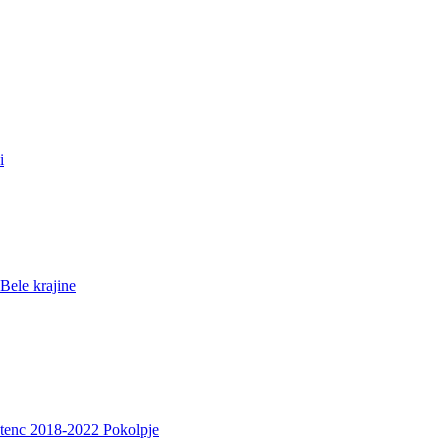
i
Bele krajine
etenc 2018-2022 Pokolpje