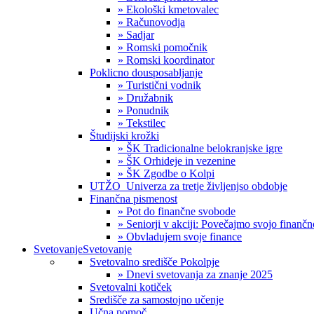
» Ekološki kmetovalec
» Računovodja
» Sadjar
» Romski pomočnik
» Romski koordinator
Poklicno dousposabljanje
» Turistični vodnik
» Družabnik
» Ponudnik
» Tekstilec
Študijski krožki
» ŠK Tradicionalne belokranjske igre
» ŠK Orhideje in vezenine
» ŠK Zgodbe o Kolpi
UTŽO_Univerza za tretje življenjso obdobje
Finančna pismenost
» Pot do finančne svobode
» Seniorji v akciji: Povečajmo svojo finanč
» Obvladujem svoje finance
Svetovanje
Svetovanje
Svetovalno središče Pokolpje
» Dnevi svetovanja za znanje 2025
Svetovalni kotiček
Središče za samostojno učenje
Učna pomoč