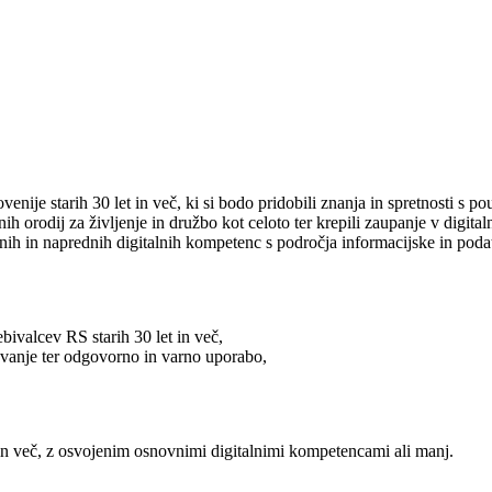
enije starih 30 let in več, ki si bodo pridobili znanja in spretnosti s
 orodij za življenje in družbo kot celoto ter krepili zaupanje v digital
h in naprednih digitalnih kompetenc s področja informacijske in podat
bivalcev RS starih 30 let in več,
evanje ter odgovorno in varno uporabo,
 in več, z osvojenim osnovnimi digitalnimi kompetencami ali manj.