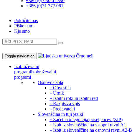
+386 (0)7 30 61 390
+386 (0)31 377 061
Pokličite nas
Pišite nam
Kje smo
Toggle navigation
Izobraževalni
programi
Izobraževalni
programi
Osnovna šola
» Obvestila
» Urnik
» Izpitni roki in izpitni red
» Razpis za vpis
» Predavatelji
Slovenščina in tuji jeziki
» Začetna integracija priseljencev (ZIP)
» Izpit iz slovenščine na vstopni ravni A1
» Izpit iz slovenščine na osnovni ravni A2-