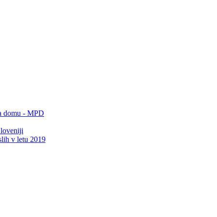
 na domu - MPD
loveniji
lih v letu 2019