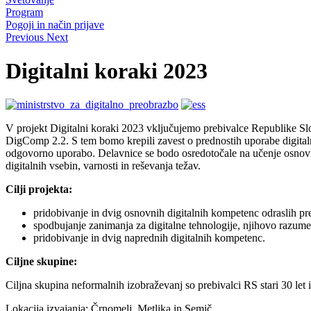
Program
Pogoji in način prijave
Previous
Next
Digitalni koraki 2023
V projekt Digitalni koraki 2023 vključujemo prebivalce Republike Slov
DigComp 2.2. S tem bomo krepili zavest o prednostih uporabe digitalnih
odgovorno uporabo. Delavnice se bodo osredotočale na učenje osnovni
digitalnih vsebin, varnosti in reševanja težav.
Cilji projekta:
pridobivanje in dvig osnovnih digitalnih kompetenc odraslih pre
spodbujanje zanimanja za digitalne tehnologije, njihovo razum
pridobivanje in dvig naprednih digitalnih kompetenc.
Ciljne skupine:
Ciljna skupina neformalnih izobraževanj so prebivalci RS stari 30 let
Lokacija izvajanja: Črnomelj, Metlika in Semič.