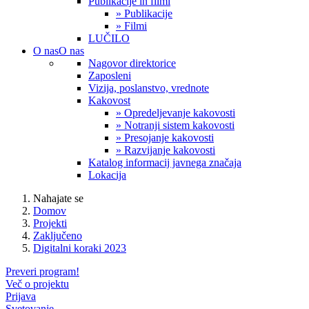
Publikacije in filmi
» Publikacije
» Filmi
LUČILO
O nas
O nas
Nagovor direktorice
Zaposleni
Vizija, poslanstvo, vrednote
Kakovost
» Opredeljevanje kakovosti
» Notranji sistem kakovosti
» Presojanje kakovosti
» Razvijanje kakovosti
Katalog informacij javnega značaja
Lokacija
Nahajate se
Domov
Projekti
Zaključeno
Digitalni koraki 2023
Preveri program!
Več o projektu
Prijava
Svetovanje