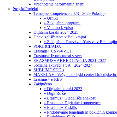
Vrednotenje neformalnih znanj
Projekti
Projekti
Temeljne kompetence 2023 - 2029 Pokolpje
» Urniki
» Zaključeni programi
» Vabimo k vpisu
Digitalni koraki 2024-2025
Dnevi zeliščarstva v Beli krajini
» Zaključeni Dnevi zeliščarstva v Beli krajin
POKLICIJADA
Erasmus+ CSV@VET
Erasmus+ Iz umetnosti v svet
ERASMUS+ AKREDITACIJA 2021-2027
Socialna aktivacija SA+ 2024-2027
SUBLIME SDG's
MARELA+ - Večgeneracijski center Dolenjske in 
Erasmus+ e-RES
Zaključeno
» Digitalni koraki 2023
» Digit RoŽe
» Erasmus+ Gledališče enakosti
» Erasmus+ Digitalne kompetence
» Erasmus+ E-skills
» Pridobivanje temeljnih in poklicnih komp
» RadoNorm-SLO