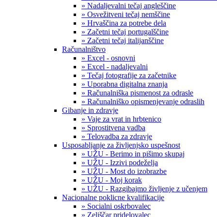
» Nadaljevalni tečaj angleščine
» Osvežitveni tečaj nemščine
» Hrvaščina za potrebe dela
» Začetni tečaj portugalščine
» Začetni tečaj italijanščine
Računalništvo
» Excel - osnovni
» Excel - nadaljevalni
» Tečaj fotografije za začetnike
» Uporabna digitalna znanja
» Računalniška pismenost za odrasle
» Računalniško opismenjevanje odraslih
Gibanje in zdravje
» Vaje za vrat in hrbtenico
» Sprostitvena vadba
» Telovadba za zdravje
Usposabljanje za življenjsko uspešnost
» UŽU - Berimo in pišimo skupaj
» UŽU - Izzivi podeželja
» UŽU - Most do izobrazbe
» UŽU - Moj korak
» UŽU - Razgibajmo življenje z učenjem
Nacionalne poklicne kvalifikacije
» Socialni oskrbovalec
» Zeliščar pridelovalec