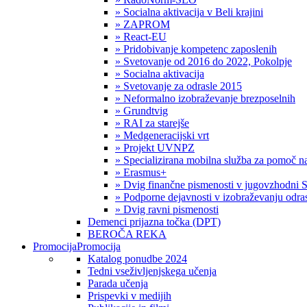
» Socialna aktivacija v Beli krajini
» ZAPROM
» React-EU
» Pridobivanje kompetenc zaposlenih
» Svetovanje od 2016 do 2022, Pokolpje
» Socialna aktivacija
» Svetovanje za odrasle 2015
» Neformalno izobraževanje brezposelnih
» Grundtvig
» RAI za starejše
» Medgeneracijski vrt
» Projekt UVNPZ
» Specializirana mobilna služba za pomoč
» Erasmus+
» Dvig finančne pismenosti v jugovzhodni S
» Podporne dejavnosti v izobraževanju odras
» Dvig ravni pismenosti
Demenci prijazna točka (DPT)
BEROČA REKA
Promocija
Promocija
Katalog ponudbe 2024
Tedni vseživljenjskega učenja
Parada učenja
Prispevki v medijih