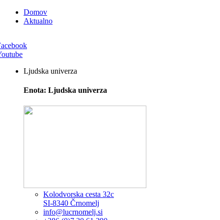
Domov
Aktualno
Facebook
Youtube
Ljudska univerza
Enota: Ljudska univerza
Kolodvorska cesta 32c
SI-8340 Črnomelj
info@lucrnomelj.si