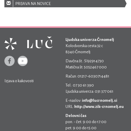
PRIJAVA NA NOVICE
Ljudska univerza Črnomelj
Kolodvorska cesta 32 c
8340 Črnomelj
Davčna št.: SI92914730
Matična št: 5052467 000
Račun: 01217-6030714481
Izjava o kakovosti
Tel.: 07 30 61 390
Ljudska univerza: 031 377 061
E-naslov:
info@lucrnomelj.si
URL:
http://www.zik-crnomelj.eu
Delovni čas
pon. - čet. 9:00 do 17:00
pet. 9:00 do 15:00