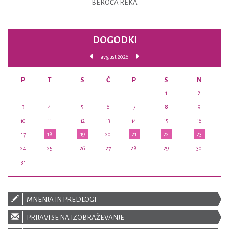
BEROČA REKA
DOGODKI
avgust 2026
P
T
S
Č
P
S
N
1
2
3
4
5
6
7
8
9
10
11
12
13
14
15
16
17
18
19
20
21
22
23
24
25
26
27
28
29
30
31
MNENJA IN PREDLOGI
PRIJAVI SE NA IZOBRAŽEVANJE