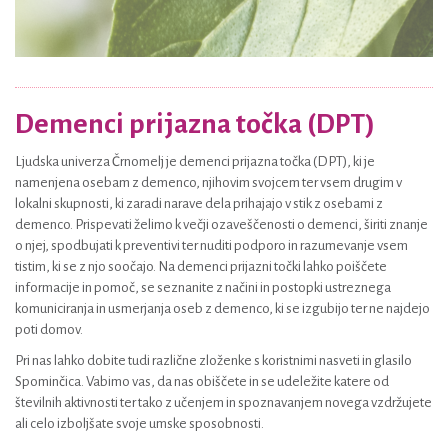
Demenci prijazna točka (DPT)
Ljudska univerza Črnomelj je demenci prijazna točka (DPT), ki je
namenjena osebam z demenco, njihovim svojcem ter vsem drugim v
lokalni skupnosti, ki zaradi narave dela prihajajo v stik z osebami z
demenco. Prispevati želimo k večji ozaveščenosti o demenci, širiti znanje
o njej, spodbujati k preventivi ter nuditi podporo in razumevanje vsem
tistim, ki se z njo soočajo. Na demenci prijazni točki lahko poiščete
informacije in pomoč, se seznanite z načini in postopki ustreznega
komuniciranja in usmerjanja oseb z demenco, ki se izgubijo ter ne najdejo
poti domov.
Pri nas lahko dobite tudi različne zloženke s koristnimi nasveti in glasilo
Spominčica. Vabimo vas, da nas obiščete in se udeležite katere od
številnih aktivnosti ter tako z učenjem in spoznavanjem novega vzdržujete
ali celo izboljšate svoje umske sposobnosti.