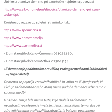
Utrinke iz otvoritve demenci prijazne točke najdete na povezavi:
https://www.zik-crnomelj.eu/sl/novice/otvoritev-demenci-prijazne-
tocke-dpt/
Koristne povezave do spletnih strani in kontakti:
https://www.spomincica.si
https://www.domcrnomelj.si
https://www.dso-metlika.si
- Dom starejših občanov Črnomelj: 07 305 62 60,
- Dom starejših občanov Metlika: 07 306 31 54.
»Z demenco je podobno kot z revščino, vsakogar med nami lahko doleti
…« (Tugo Zaletel).
Demenca se pojavlja v različnih oblikah in vpliva na življenje vseh, ki
skrbijo za dementno osebo. Manj znane podobe demence odstiramo v
spodnji zgodbi.
V naši družini je bila mama tista, ki je zbolela za demenco. To
neozdravljivo bolezen je imela že njena mama. Kljub temu, da so ji
zdravniki predpisovali različna zdravila, je bolezen postopoma