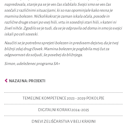
napredovala, stanje pa se je ves čas slabšalo. Svojci smo se ves čas
soočali z različnimi situacijami, ki so nas opominjale kako resna je
mamina bolezen. Ničkolikokrat je zaman iskala očala, posode in
različne druge stvari po vsej hiši, vrtu in sosednji stari hiši, v kateri ni
živel nihče. Zgodilo se je tudi, da se je odpravila od doma in smo jo svojci
iskali po celi soseski.
Naučiti se je potrebno sprejeti bolezen in predvsem dejstvo, da je tvoj
bližnji zdaj drug človek. Mamina bolezen je poglobila moj čut za
odgovornost do soljudi, še posebej do bližnjega.
Simon, udeleženec programa SA+
NAZAJ NA: PROJEKTI
TEMELJNE KOMPETENCE 2023 - 2029 POKOLPJE
DIGITALNI KORAKI 2024-2025
DNEVI ZELIŠČARSTVA V BELI KRAJINI