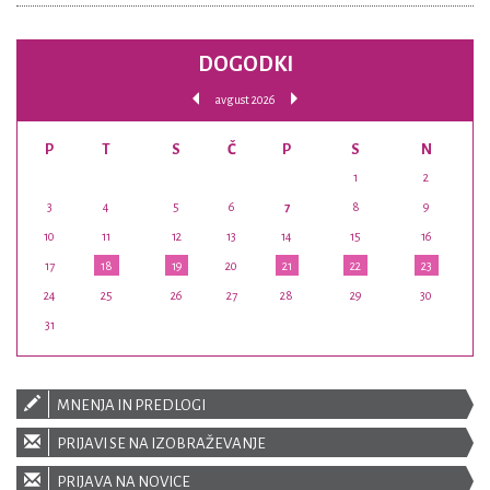
DOGODKI
avgust 2026
P
T
S
Č
P
S
N
1
2
3
4
5
6
7
8
9
10
11
12
13
14
15
16
17
18
19
20
21
22
23
24
25
26
27
28
29
30
31
MNENJA IN PREDLOGI
PRIJAVI SE NA IZOBRAŽEVANJE
PRIJAVA NA NOVICE