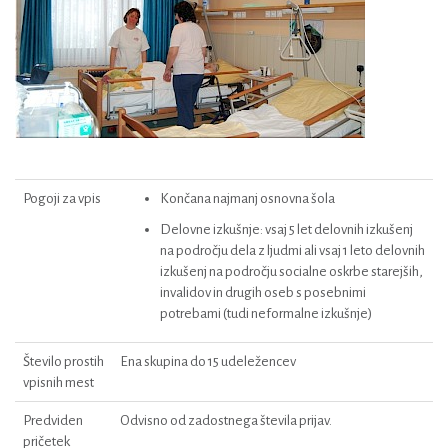
Pogoji za vpis
Končana najmanj osnovna šola
Delovne izkušnje: vsaj 5 let delovnih izkušenj
na področju dela z ljudmi ali vsaj 1 leto delovnih
izkušenj na področju socialne oskrbe starejših,
invalidov in drugih oseb s posebnimi
potrebami (tudi neformalne izkušnje)
Število prostih
Ena skupina do 15 udeležencev
vpisnih mest
Predviden
Odvisno od zadostnega števila prijav.
pričetek