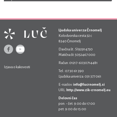
Ljudska univerza Črnomelj
Kolodvorska cesta 32 c
8340 Črnomelj
Davčna št.: SI92914730
Matična št: 5052467 000
Račun: 01217-6030714481
Izjava o kakovosti
Tel.: 07 30 61 390
Ljudska univerza: 031 377 061
E-naslov:
info@lucrnomelj.si
URL:
http://www.zik-crnomelj.eu
Delovni čas
pon. - čet. 9:00 do 17:00
pet. 9:00 do 15:00