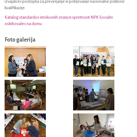
izvajalcev postopka za preverjanje in potrjevanje nacionalne poklicne
kvalifikacije.
Katalog standardov strokovnih znanj in spretnosti NPK Socialni
oskrbovalec na domu
Foto galerija