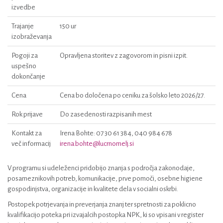
izvedbe
Trajanje
150 ur
izobraževanja
Pogoji za
Opravljena storitev z zagovorom in pisni izpit.
uspešno
dokončanje
Cena
Cena bo določena po ceniku za šolsko leto 2026/27.
Rok prijave
Do zasedenosti razpisanih mest
Kontakt za
Irena Bohte: 07 30 61 384, 040 984 678
več informacij
irena.bohte@lucrnomelj.si
V programu si udeleženci pridobijo znanja s področja zakonodaje,
posameznikovih potreb, komunikacije, prve pomoči, osebne higiene
gospodinjstva, organizacije in kvalitete dela v socialni oskrbi.
Postopek potrjevanja in preverjanja znanj ter spretnosti za poklicno
kvalifikacijo poteka pri izvajalcih postopka NPK, ki so vpisani v register