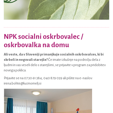
NPK socialni oskrbovalec /
oskrbovalka na domu
Ali veste, da v Sloveniji primanjkuje socialnih oskrbovalcev, ki bi
skrbeli in negovali starejše?
Če imate izkušnje na področju dela z
ljudmi in vas veseli delo s starejšimi, se prijavite v program za pridobitev
novega poklica.
Prijavite se na 07 30 61 384, 040 879 039 ali pišite na e-naslov:
irena.bohte@lucrnomelj.si