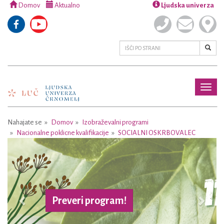
Domov
Aktualno
Ljudska univerza
Toggl
naviga
Nahajate se
Domov
Izobraževalni programi
Nacionalne poklicne kvalifikacije
SOCIALNI OSKRBOVALEC
Previous
Next
Preveri program!