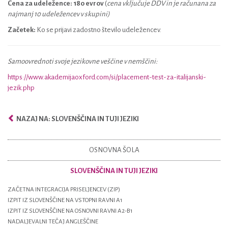
Cena za udeležence: 180 evrov
(
cena vključuje DDV in je računana za
najmanj 10 udeležencev v skupini)
Začetek:
Ko se prijavi zadostno število udeležencev.
Samoovrednoti svoje jezikovne veščine v nemščini:
https://www.akademijaoxford.com/si/placement-test-za-italijanski-
jezik.php
NAZAJ NA: SLOVENŠČINA IN TUJI JEZIKI
OSNOVNA ŠOLA
SLOVENŠČINA IN TUJI JEZIKI
ZAČETNA INTEGRACIJA PRISELJENCEV (ZIP)
IZPIT IZ SLOVENŠČINE NA VSTOPNI RAVNI A1
IZPIT IZ SLOVENŠČINE NA OSNOVNI RAVNI A2-B1
NADALJEVALNI TEČAJ ANGLEŠČINE