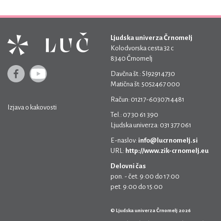
Ljudska univerza Črnomelj
Kolodvorska cesta 32 c
8340 Črnomelj
Davčna št.: SI92914730
Matična št: 5052467 000
Račun: 01217-6030714481
Izjava o kakovosti
Tel.: 07 30 61 390
Ljudska univerza: 031 377 061
E-naslov:
info@lucrnomelj.si
URL:
http://www.zik-crnomelj.eu
Delovni čas
pon. - čet. 9:00 do 17:00
pet. 9:00 do 15:00
© Ljudska univerza Črnomelj 2026