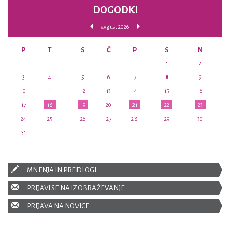
DOGODKI
avgust 2026
P
T
S
Č
P
S
N
1
2
3
4
5
6
7
8
9
10
11
12
13
14
15
16
17
18
19
20
21
22
23
24
25
26
27
28
29
30
31
MNENJA IN PREDLOGI
PRIJAVI SE NA IZOBRAŽEVANJE
PRIJAVA NA NOVICE