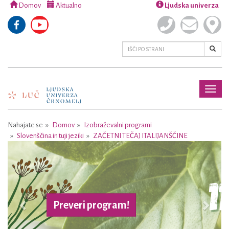
Domov
Aktualno
Ljudska univerza
Toggl
naviga
Nahajate se
Domov
Izobraževalni programi
Slovenščina in tuji jeziki
ZAČETNI TEČAJ ITALIJANŠČINE
Previous
Next
Preveri program!