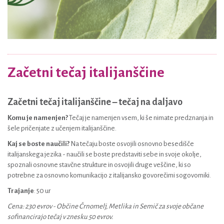
Začetni tečaj italijanščine
Začetni tečaj italijanščine – tečaj na daljavo
Komu je namenjen?
Tečaj je namenjen vsem, ki še nimate predznanja in
šele pričenjate z učenjem italijanščine.
Kaj se boste naučili?
Na tečaju boste osvojili osnovno besedišče
italijanskega jezika - naučili se boste predstaviti sebe in svoje okolje,
spoznali osnovne stavčne strukture in osvojili druge veščine, ki so
potrebne za osnovno komunikacijo z italijansko govorečimi sogovorniki.
Trajanje
: 50 ur
Cena: 230 evrov - Občine Črnomelj, Metlika in Semič za svoje občane
sofinancirajo tečaj v znesku 50 evrov.