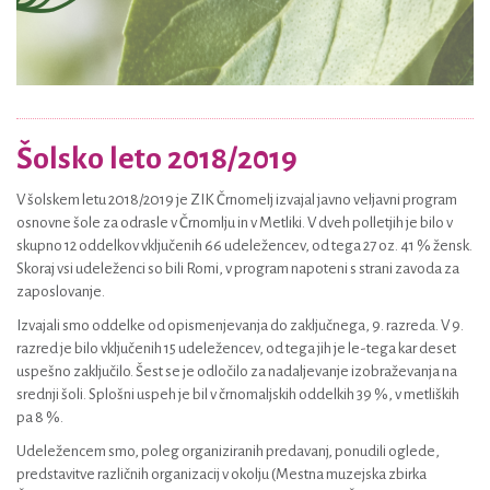
Šolsko leto 2018/2019
V šolskem letu 2018/2019 je ZIK Črnomelj izvajal javno veljavni program
osnovne šole za odrasle v Črnomlju in v Metliki. V dveh polletjih je bilo v
skupno 12 oddelkov vključenih 66 udeležencev, od tega 27 oz. 41 % žensk.
Skoraj vsi udeleženci so bili Romi, v program napoteni s strani zavoda za
zaposlovanje.
Izvajali smo oddelke od opismenjevanja do zaključnega, 9. razreda. V 9.
razred je bilo vključenih 15 udeležencev, od tega jih je le-tega kar deset
uspešno zaključilo. Šest se je odločilo za nadaljevanje izobraževanja na
srednji šoli. Splošni uspeh je bil v črnomaljskih oddelkih 39 %, v metliških
pa 8 %.
Udeležencem smo, poleg organiziranih predavanj, ponudili oglede,
predstavitve različnih organizacij v okolju (Mestna muzejska zbirka