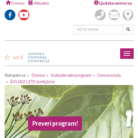
Domov
Aktualno
Ljudska univerza
Toggl
naviga
Nahajate se
Domov
Izobraževalni programi
Osnovna šola
ŠOLSKO LETO 2018/2019
Previous
Next
Preveri program!