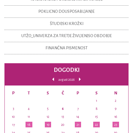
POKLICNO DOUSPOSABLJANJE
ŠTUDIJSKI KROŽKI
UTŽO_UNIVERZA ZA TRETJE ŽIVLJENJSO OBDOBJE
FINANČNA PISMENOST
DOGODKI
avgust 2026
P
T
S
Č
P
S
N
1
2
3
4
5
6
7
8
9
10
11
12
13
14
15
16
17
18
19
20
21
22
23
24
25
26
27
28
29
30