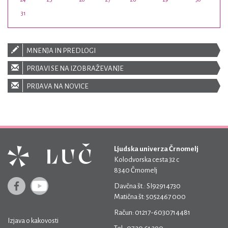
31
MNENJA IN PREDLOGI
PRIJAVI SE NA IZOBRAŽEVANJE
PRIJAVA NA NOVICE
Ljudska univerza Črnomelj
Kolodvorska cesta 32 c
8340 Črnomelj
Davčna št.: SI92914730
Matična št: 5052467 000
Račun: 01217-6030714481
Izjava o kakovosti