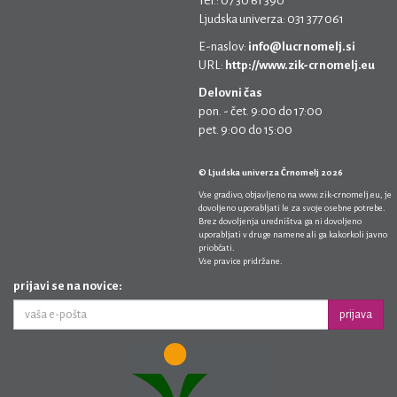
Tel.: 07 30 61 390
Ljudska univerza: 031 377 061
E-naslov:
info@lucrnomelj.si
URL:
http://www.zik-crnomelj.eu
Delovni čas
pon. - čet. 9:00 do 17:00
pet. 9:00 do 15:00
© Ljudska univerza Črnomelj 2026
Vse gradivo, objavljeno na
www.zik-crnomelj.eu
, je
dovoljeno uporabljati le za svoje osebne potrebe.
Brez dovoljenja uredništva ga ni dovoljeno
uporabljati v druge namene ali ga kakorkoli javno
priobčati.
Vse pravice pridržane.
prijavi se na novice:
prijava