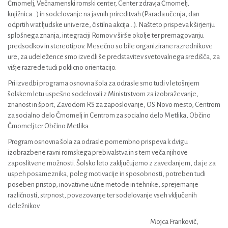
Črnomelj, Večnamenski romski center, Center zdravja Črnomelj,
knjižnica…) in sodelovanje na javnih prireditvah (Parada učenja, dan
odprtih vrat ljudske univerze, čistilna akcija…). Našteto prispeva k širjenju
splošnega znanja, integraciji Romov v širše okolje ter premagovanju
predsodkov in stereotipov. Mesečno so bile organizirane razrednikove
ure, za udeležence smo izvedli še predstavitev svetovalnega središča, za
višje razrede tudi poklicno orientacijo.
Pri izvedbi programa osnovna šola za odrasle smo tudi v letošnjem
šolskem letu uspešno sodelovali z Ministrstvom za izobraževanje,
znanost in šport, Zavodom RS za zaposlovanje, OS Novo mesto, Centrom
za socialno delo Črnomelj in Centrom za socialno delo Metlika, Občino
Črnomelj ter Občino Metlika.
Program osnovna šola za odrasle pomembno prispeva k dvigu
izobrazbene ravni romskega prebivalstva in s tem veča njihove
zaposlitvene možnosti. Šolsko leto zaključujemo z zavedanjem, da je za
uspeh posameznika, poleg motivacije in sposobnosti, potreben tudi
poseben pristop, inovativne učne metode in tehnike, sprejemanje
različnosti, strpnost, povezovanje ter sodelovanje vseh vključenih
deležnikov.
Mojca Frankovič,