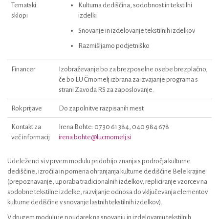
Tematski
Kulturna dediščina, sodobnost in tekstilni
sklopi
izdelki
Snovanje in izdelovanje tekstilnih izdelkov
Razmišljamo podjetniško
Financer
Izobraževanje bo za brezposelne osebe brezplačno,
če bo LU Črnomelj izbrana za izvajanje programa s
strani Zavoda RS za zaposlovanje.
Rok prijave
Do zapolnitve razpisanih mest
Kontakt za
Irena Bohte: 07 30 61 384, 040 984 678
več informacij
irena.bohte@lucrnomelj.si
Udeleženci si v prvem modulu pridobijo znanja s področja kulturne
dediščine, izročila in pomena ohranjanja kulturne dediščine Bele krajine
(prepoznavanje, uporaba tradicionalnih izdelkov, repliciranje vzorcev na
sodobne tekstilne izdelke, razvijanje odnosa do vključevanja elementov
kulturne dediščine v snovanje lastnih tekstilnih izdelkov).
V drugem modulu je poudarek na snovanju in izdelovanju tekstilnih