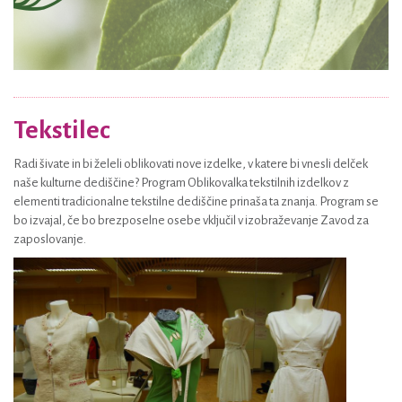
Tekstilec
Radi šivate in bi želeli oblikovati nove izdelke, v katere bi vnesli delček
naše kulturne dediščine? Program Oblikovalka tekstilnih izdelkov z
elementi tradicionalne tekstilne dediščine prinaša ta znanja. Program se
bo izvajal, če bo brezposelne osebe vključil v izobraževanje Zavod za
zaposlovanje.