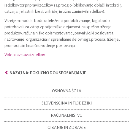
izdelkov ter pripravi izdelkov za prodajo (oblikovanje oblačil in tekstilij,
ustvarjanje lastnih kreativnih idej in tržno zanimivih izdelkov).
V tretjem modulu bodo udeleženci pridobili znanje, ki ga bodo
potrebovali za vstop v podjetniško dejavnost in uspešno trženje
produktov: računalniško opismenjevanje, pravni vidiki poslovanja,
načrtovanje, organizacija in spremljanje delovnega procesa, trženje,
promocija in finančno vodenje poslovanja.
Video razstava izdelkov
NAZAJ NA: POKLICNO DOUSPOSABLJANJE
OSNOVNA ŠOLA
SLOVENŠČINA IN TUJI JEZIKI
RAČUNALNIŠTVO
GIBANJE IN ZDRAVJE