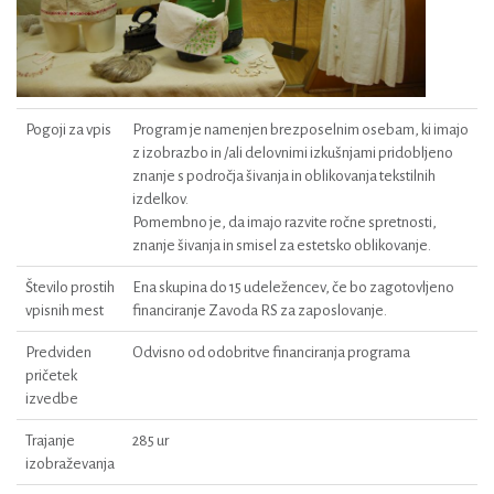
Pogoji za vpis
Program je namenjen brezposelnim osebam, ki imajo
z izobrazbo in /ali delovnimi izkušnjami pridobljeno
znanje s področja šivanja in oblikovanja tekstilnih
izdelkov.
Pomembno je, da imajo razvite ročne spretnosti,
znanje šivanja in smisel za estetsko oblikovanje.
Število prostih
Ena skupina do 15 udeležencev, če bo zagotovljeno
vpisnih mest
financiranje Zavoda RS za zaposlovanje.
Predviden
Odvisno od odobritve financiranja programa
pričetek
izvedbe
Trajanje
285 ur
izobraževanja