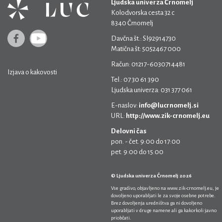
Ljudska univerza Črnomelj
Kolodvorska cesta 32 c
8340 Črnomelj
Davčna št.: SI92914730
Matična št: 5052467 000
Račun: 01217-6030714481
Izjava o kakovosti
Tel.: 07 30 61 390
Ljudska univerza: 031 377 061
E-naslov:
info@lucrnomelj.si
URL:
http://www.zik-crnomelj.eu
Delovni čas
pon. - čet. 9:00 do 17:00
pet. 9:00 do 15:00
© Ljudska univerza Črnomelj 2026
Vse gradivo, objavljeno na
www.zik-crnomelj.eu
, je
dovoljeno uporabljati le za svoje osebne potrebe.
Brez dovoljenja uredništva ga ni dovoljeno
uporabljati v druge namene ali ga kakorkoli javno
priobčati.