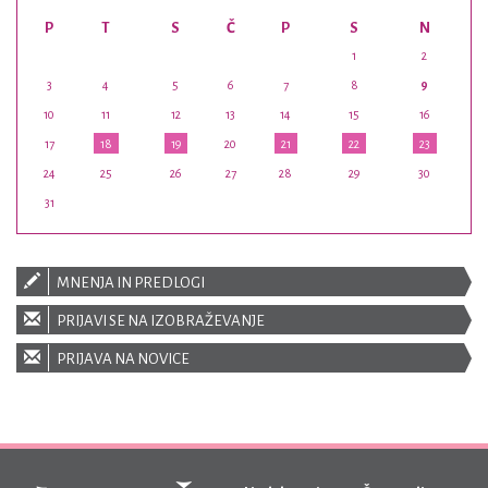
P
T
S
Č
P
S
N
1
2
3
4
5
6
7
8
9
10
11
12
13
14
15
16
17
18
19
20
21
22
23
24
25
26
27
28
29
30
31
MNENJA IN PREDLOGI
PRIJAVI SE NA IZOBRAŽEVANJE
PRIJAVA NA NOVICE