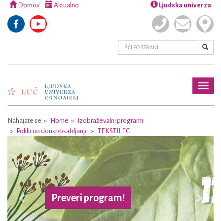
Domov
Aktualno
Ljudska univerza
Toggl
naviga
Nahajate se
Home
Izobraževalni programi
Poklicno dousposabljanje
TEKSTILEC
Previous
Next
Preveri program!