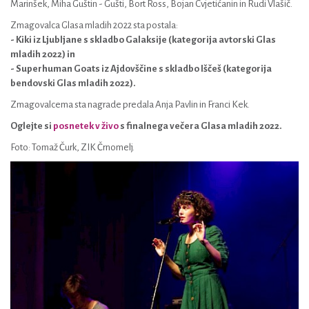
Marinšek, Miha Guštin - Gušti, Bort Ross, Bojan Cvjetićanin in Rudi Vlašič.
Zmagovalca Glasa mladih 2022 sta postala:
- Kiki iz Ljubljane s skladbo Galaksije (kategorija avtorski Glas
mladih 2022) in
- Superhuman Goats iz Ajdovščine s skladbo Iščeš (kategorija
bendovski Glas mladih 2022).
Zmagovalcema sta nagrade predala Anja Pavlin in Franci Kek.
Oglejte si
posnetek v živo
s finalnega večera Glasa mladih 2022.
Foto: Tomaž Čurk, ZIK Črnomelj.