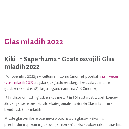
Glas mladih 2022
Kiki in Superhuman Goats osvojili Glas
mladih 2022
19. novembra 2022 je v Kulturnem domu Črnomelj potekal
finalni večer
Glasa mladih 2022
, najstarejšega slovenskega festivala za mlade
glasbenike (od 1978), ki ga organiziramo na ZIK Črnomelj.
15 finalistov, mladih glasbenikov med 15 in 30 let starosti z vseh koncev
Slovenije, se je predstavilo v kategorijah: 1. avtorski Glas mladih in 2.
bendovski Glas mladih.
Mlade glasbenike je ocenjevalo občinstvo z glasovi v živo in s
predhodnim spletnim glasovanjem ter 5-članska strokovna komisija: Tina