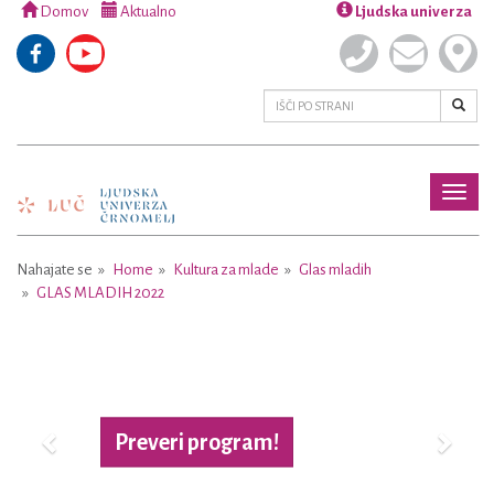
Domov
Aktualno
Ljudska univerza
Toggl
naviga
Nahajate se
Home
Kultura za mlade
Glas mladih
GLAS MLADIH 2022
Previous
Next
Več o projektu