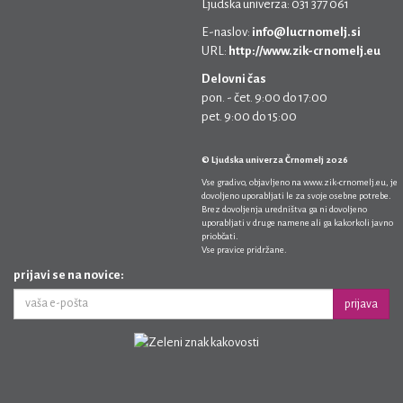
Ljudska univerza: 031 377 061
E-naslov:
info@lucrnomelj.si
URL:
http://www.zik-crnomelj.eu
Delovni čas
pon. - čet. 9:00 do 17:00
pet. 9:00 do 15:00
© Ljudska univerza Črnomelj 2026
Vse gradivo, objavljeno na
www.zik-crnomelj.eu
, je
dovoljeno uporabljati le za svoje osebne potrebe.
Brez dovoljenja uredništva ga ni dovoljeno
uporabljati v druge namene ali ga kakorkoli javno
priobčati.
Vse pravice pridržane.
prijavi se na novice:
prijava