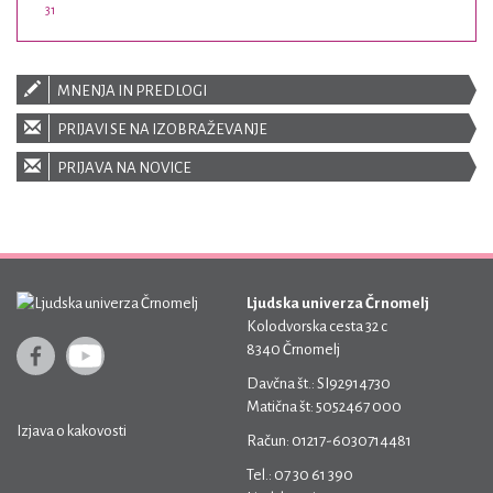
31
MNENJA IN PREDLOGI
PRIJAVI SE NA IZOBRAŽEVANJE
PRIJAVA NA NOVICE
Ljudska univerza Črnomelj
Kolodvorska cesta 32 c
8340 Črnomelj
Davčna št.: SI92914730
Matična št: 5052467 000
Izjava o kakovosti
Račun: 01217-6030714481
Tel.: 07 30 61 390