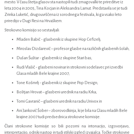
mesto. V času štetja glasov sta nastopili tudi zmagovalki te prireditve iz
leta 2004 in 2005, Tina Kocjan in Aleksandra Lamut. Predstavila se je tudi
Zrinka Luketić, drugouvrščena iz sorodnega festivala, ki ga vsako leto
priredijo v Dugi Resi na Hrvaškem.
Strokovno komisijo so sestavljali:
Mladen Babič - glasbenik iz skupine Hop Cefizelj;
Miroslav Dizdarevič – profesor glasbe na različnih glasbenih šolah;
Dušan Šuštar - glasbenik iz skupine Stari bas;
Rudi Vlašič - glasbeni novinar in strokovni sodelavec pri izvedbi
Glasa mladih Bele krajine 2007;
Tone Košmrlj - glasbenik iz skupine Pop Design;
Boštjan Hrovat – glasbeni urednik na radiu Krka;
Tomi Gavranič – glasbeni urednik na radiu Univox in
Ani Jankovič Šober – zborovodkinja, ki je bila na Glasu mladih Bele
krajine 2007 tudi predsednica strokovne komisije.
Člani strokovne komisije so bili pozorni na intonacijo, izgovorjavo,
interpretacijo, odrski nastop in tudi stilski izgled izvajalca. Točke strokovne