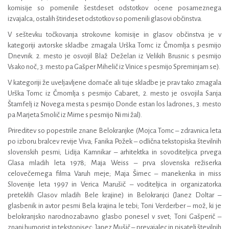
komisije so pomenile šestdeset odstotkov ocene posameznega
izvajalca, ostalih štirideset odstotkov so pomenili glasovi občinstva.
V seštevku točkovanja strokovne komisije in glasov občinstva je v
kategoriji avtorske skladbe zmagala Urška Tomc iz Črnomlja s pesmijo
Dnevnik. 2. mesto je osvojil Blaž Deželan iz Velikih Brusnic s pesmijo
Vsako noč, 3. mesto pa Gašper Mihelič iz Vinice s pesmijo Spreminjam se).
V kategoriji že uveljavljene domače ali tuje skladbe je prav tako zmagala
Urška Tomc iz Črnomlja s pesmijo Cabaret, 2. mesto je osvojila Sanja
Štamfelj iz Novega mesta s pesmijo Donde estan los ladrones, 3. mesto
pa Marjeta Smolič iz Mirne s pesmijo Ni mi žal).
Prireditev so popestrile znane Belokranjke (Mojca Tomc – zdravnica leta
po izboru bralcev revije Viva; Fanika Požek – odlična tekstopiska številnih
slovenskih pesmi; Lidija Kamnikar – arhitektka in sovoditeljica prvega
Glasa mladih leta 1978; Maja Weiss – prva slovenska režiserka
celovečernega filma Varuh meje; Maja Šimec – manekenka in miss
Slovenije leta 1997 in Verica Marušič – voditeljica in organizatorka
preteklih Glasov mladih Bele krajine) in Belokranjci (Janez Doltar –
glasbenik in avtor pesmi Bela krajina le tebi; Toni Verderber – mož, ki je
belokranjsko narodnozabavno glasbo ponesel v svet; Toni Gašperič –
znani humorist in tekstopisec; Janez Mušič – prevajalec in pisatelj številnih