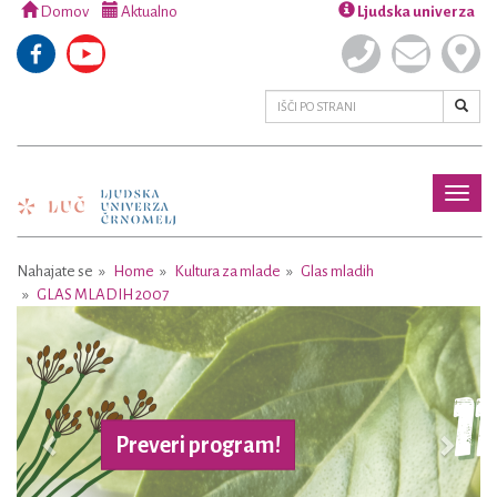
Domov
Aktualno
Ljudska univerza
Toggl
naviga
Nahajate se
Home
Kultura za mlade
Glas mladih
GLAS MLADIH 2007
Previous
Next
Preveri program!