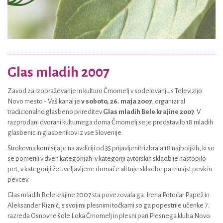
Glas mladih 2007
Zavod za izobraževanje in kulturo Črnomelj v sodelovanju s Televizijo
Novo mesto - Vaš kanal je
v soboto, 26. maja 2007
, organiziral
tradicionalno glasbeno prireditev
Glas mladih Bele krajine 2007
. V
razprodani dvorani kulturnega doma Črnomelj se je predstavilo 18 mladih
glasbenic in glasbenikov iz vse Slovenije.
Strokovna komisija je na avdiciji od 35 prijavljenih izbrala 18 najboljših, ki so
se pomerili v dveh kategorijah: v kategoriji avtorskih skladb je nastopilo
pet, v kategoriji že uveljavljene domače ali tuje skladbe pa trinajst pevk in
pevcev.
Glas mladih Bele krajine 2007 sta povezovala ga. Irena Potočar Papež in
Aleksander Riznič, s svojimi plesnimi točkami so ga popestrile učenke 7.
razreda Osnovne šole Loka Črnomelj in plesni pari Plesnega kluba Novo