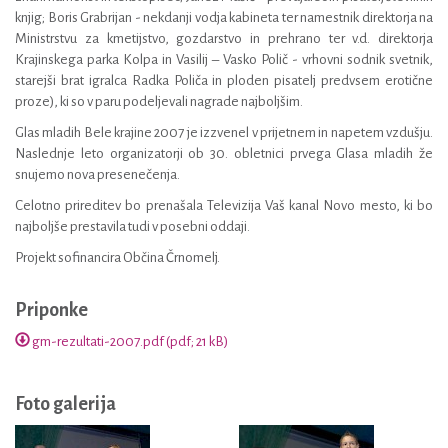
knjig; Boris Grabrijan - nekdanji vodja kabineta ter namestnik direktorja na
Ministrstvu za kmetijstvo, gozdarstvo in prehrano ter v.d. direktorja
Krajinskega parka Kolpa in Vasilij – Vasko Polič - vrhovni sodnik svetnik,
starejši brat igralca Radka Poliča in ploden pisatelj predvsem erotične
proze), ki so v paru podeljevali nagrade najboljšim.
Glas mladih Bele krajine 2007 je izzvenel v prijetnem in napetem vzdušju.
Naslednje leto organizatorji ob 30. obletnici prvega Glasa mladih že
snujemo nova presenečenja.
Celotno prireditev bo prenašala Televizija Vaš kanal Novo mesto, ki bo
najboljše prestavila tudi v posebni oddaji.
Projekt sofinancira Občina Črnomelj.
Priponke
gm-rezultati-2007.pdf (pdf; 21 kB)
Foto galerija