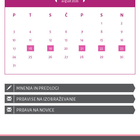
avgust 2026
P
T
S
Č
P
S
N
1
2
3
4
5
6
7
8
9
10
11
12
13
14
15
16
17
18
19
20
21
22
23
24
25
26
27
28
29
30
31
MNENJA IN PREDLOGI
PRIJAVI SE NA IZOBRAŽEVANJE
PRIJAVA NA NOVICE