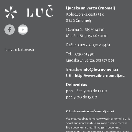
Ljudska univerza Črnomelj
Kolodvorska cesta 32 c
8340 Črnomelj
Davčna št.: SI92914730
Matična št: 5052467 000
Račun: 01217-6030714481
Izjava o kakovosti
Tel.: 07 30 61 390
Ljudska univerza: 031 377 061
E-naslov:
info@lucrnomelj.si
URL:
http://www.zik-crnomelj.eu
Delovni čas
pon. - čet. 9:00 do 17:00
pet. 9:00 do 15:00
© Ljudska univerza Črnomelj 2026
Vse gradivo, objavljeno na
www.zik-crnomelj.eu
, je
dovoljeno uporabljati le za svoje osebne potrebe.
Brez dovoljenja uredništva ga ni dovoljeno
uporabljati v druge namene ali ga kakorkoli javno