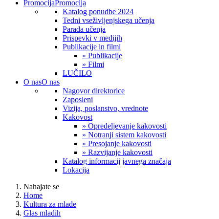
Promocija
Promocija
Katalog ponudbe 2024
Tedni vseživljenjskega učenja
Parada učenja
Prispevki v medijih
Publikacije in filmi
» Publikacije
» Filmi
LUČILO
O nas
O nas
Nagovor direktorice
Zaposleni
Vizija, poslanstvo, vrednote
Kakovost
» Opredeljevanje kakovosti
» Notranji sistem kakovosti
» Presojanje kakovosti
» Razvijanje kakovosti
Katalog informacij javnega značaja
Lokacija
Nahajate se
Home
Kultura za mlade
Glas mladih