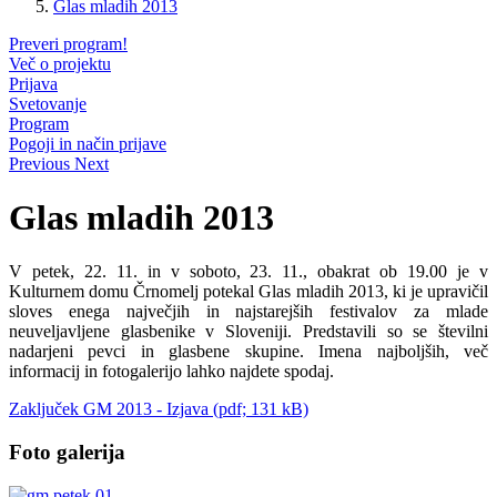
Glas mladih 2013
Preveri program!
Več o projektu
Prijava
Svetovanje
Program
Pogoji in način prijave
Previous
Next
Glas mladih 2013
V petek, 22. 11. in v soboto, 23. 11., obakrat ob 19.00 je v
Kulturnem domu Črnomelj potekal Glas mladih 2013, ki je upravičil
sloves enega največjih in najstarejših festivalov za mlade
neuveljavljene glasbenike v Sloveniji. Predstavili so se številni
nadarjeni pevci in glasbene skupine. Imena najboljših, več
informacij in fotogalerijo lahko najdete spodaj.
Zaključek GM 2013 - Izjava (pdf; 131 kB)
Foto galerija