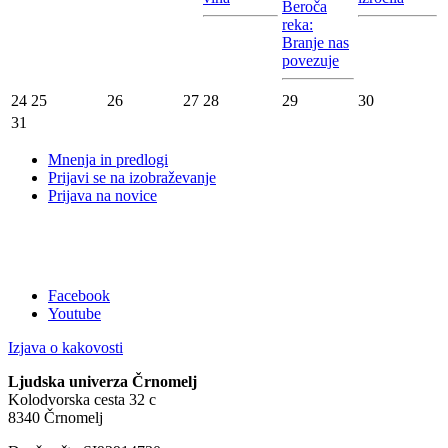
Beroča
reka:
Branje nas
povezuje
24
25
26
27
28
29
30
31
Mnenja in predlogi
Prijavi se na izobraževanje
Prijava na novice
Facebook
Youtube
Izjava o kakovosti
Ljudska univerza Črnomelj
Kolodvorska cesta 32 c
8340 Črnomelj