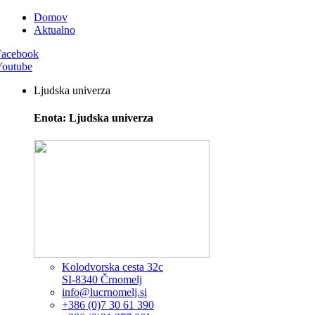
Domov
Aktualno
Facebook
Youtube
Ljudska univerza
Enota: Ljudska univerza
Kolodvorska cesta 32c
SI-8340 Črnomelj
info@lucrnomelj.si
+386 (0)7 30 61 390