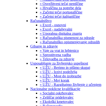
» Osvežitveni tečaj nemščine
» Hrvaščina za potrebe dela
» Začetni tečaj portugalščine
» Začetni tečaj italijanščine
Računalništvo
» Excel - osnovni
» Excel - nadaljevalni
» Uporabna digitalna znanja
» Računalniška pismenost za odrasle
» Računalniško opismenjevanje odraslih
Gibanje in zdravje
» Vaje za vrat in hrbtenico
» Sprostitvena vadba
» Telovadba za zdravje
Usposabljanje za življenjsko uspešnost
» UŽU - Berimo in pišimo skupaj
» UŽU - Izzivi podeželja
» UŽU - Most do izobrazbe
» UŽU - Moj korak
» UŽU - Razgibajmo življenje z učenjem
Nacionalne poklicne kvalifikacije
» Socialni oskrbovalec
» Zeliščar pridelovalec
» Ekološki kmetovalec
» Računovodja