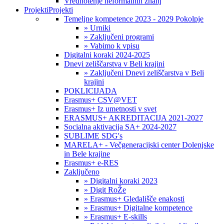
Vrednotenje neformalnih znanj
Projekti
Projekti
Temeljne kompetence 2023 - 2029 Pokolpje
» Urniki
» Zaključeni programi
» Vabimo k vpisu
Digitalni koraki 2024-2025
Dnevi zeliščarstva v Beli krajini
» Zaključeni Dnevi zeliščarstva v Beli
krajini
POKLICIJADA
Erasmus+ CSV@VET
Erasmus+ Iz umetnosti v svet
ERASMUS+ AKREDITACIJA 2021-2027
Socialna aktivacija SA+ 2024-2027
SUBLIME SDG's
MARELA+ - Večgeneracijski center Dolenjske
in Bele krajine
Erasmus+ e-RES
Zaključeno
» Digitalni koraki 2023
» Digit RoŽe
» Erasmus+ Gledališče enakosti
» Erasmus+ Digitalne kompetence
» Erasmus+ E-skills