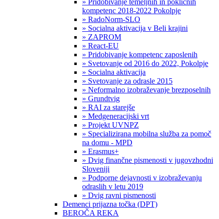
» Pridobivanje temeljnih in poklicnih
kompetenc 2018-2022 Pokolpje
» RadoNorm-SLO
» Socialna aktivacija v Beli krajini
» ZAPROM
» React-EU
» Pridobivanje kompetenc zaposlenih
» Svetovanje od 2016 do 2022, Pokolpje
» Socialna aktivacija
» Svetovanje za odrasle 2015
» Neformalno izobraževanje brezposelnih
» Grundtvig
» RAI za starejše
» Medgeneracijski vrt
» Projekt UVNPZ
» Specializirana mobilna služba za pomoč
na domu - MPD
» Erasmus+
» Dvig finančne pismenosti v jugovzhodni
Sloveniji
» Podporne dejavnosti v izobraževanju
odraslih v letu 2019
» Dvig ravni pismenosti
Demenci prijazna točka (DPT)
BEROČA REKA