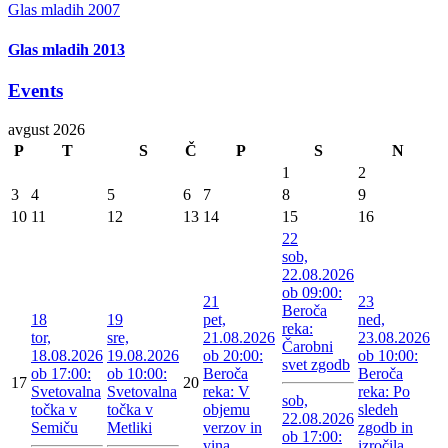
Glas mladih 2007
Glas mladih 2013
Events
avgust 2026
P
T
S
Č
P
S
N
1
2
3
4
5
6
7
8
9
10
11
12
13
14
15
16
22
sob,
22.08.2026
ob 09:00:
21
23
Beroča
18
19
pet,
ned,
reka:
tor,
sre,
21.08.2026
23.08.2026
Čarobni
18.08.2026
19.08.2026
ob 20:00:
ob 10:00:
svet zgodb
ob 17:00:
ob 10:00:
Beroča
Beroča
17
20
Svetovalna
Svetovalna
reka: V
reka: Po
sob,
točka v
točka v
objemu
sledeh
22.08.2026
Semiču
Metliki
verzov in
zgodb in
ob 17:00:
vina
izročila