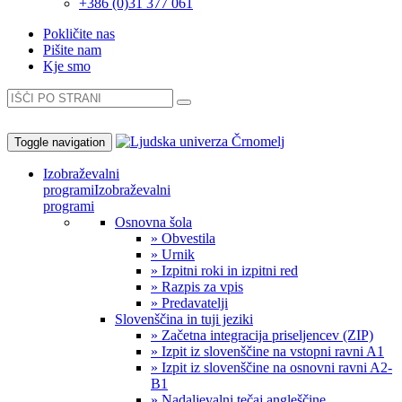
+386 (0)31 377 061
Pokličite nas
Pišite nam
Kje smo
Toggle navigation
Izobraževalni
programi
Izobraževalni
programi
Osnovna šola
» Obvestila
» Urnik
» Izpitni roki in izpitni red
» Razpis za vpis
» Predavatelji
Slovenščina in tuji jeziki
» Začetna integracija priseljencev (ZIP)
» Izpit iz slovenščine na vstopni ravni A1
» Izpit iz slovenščine na osnovni ravni A2-
B1
» Nadaljevalni tečaj angleščine