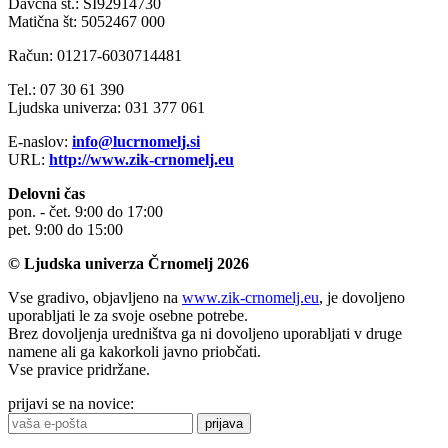
Davčna št.: SI92914730
Matična št: 5052467 000
Račun: 01217-6030714481
Tel.: 07 30 61 390
Ljudska univerza: 031 377 061
E-naslov:
info@lucrnomelj.si
URL:
http://www.zik-crnomelj.eu
Delovni čas
pon. - čet. 9:00 do 17:00
pet. 9:00 do 15:00
© Ljudska univerza Črnomelj 2026
Vse gradivo, objavljeno na
www.zik-crnomelj.eu
, je dovoljeno
uporabljati le za svoje osebne potrebe.
Brez dovoljenja uredništva ga ni dovoljeno uporabljati v druge
namene ali ga kakorkoli javno priobčati.
Vse pravice pridržane.
prijavi se na novice:
prijava