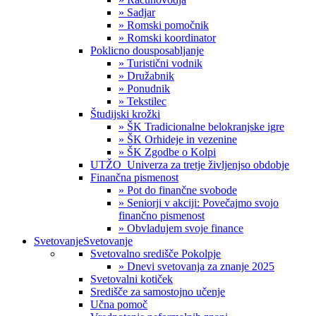
» Sadjar
» Romski pomočnik
» Romski koordinator
Poklicno dousposabljanje
» Turistični vodnik
» Družabnik
» Ponudnik
» Tekstilec
Študijski krožki
» ŠK Tradicionalne belokranjske igre
» ŠK Orhideje in vezenine
» ŠK Zgodbe o Kolpi
UTŽO_Univerza za tretje življenjso obdobje
Finančna pismenost
» Pot do finančne svobode
» Seniorji v akciji: Povečajmo svojo
finančno pismenost
» Obvladujem svoje finance
Svetovanje
Svetovanje
Svetovalno središče Pokolpje
» Dnevi svetovanja za znanje 2025
Svetovalni kotiček
Središče za samostojno učenje
Učna pomoč