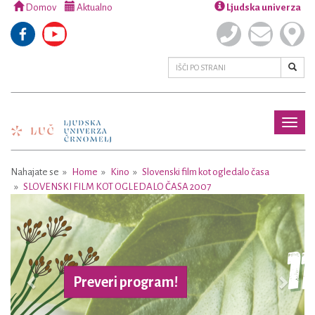
Domov
Aktualno
Ljudska univerza
Toggl
naviga
Nahajate se
Home
Kino
Slovenski film kot ogledalo časa
SLOVENSKI FILM KOT OGLEDALO ČASA 2007
Previous
Next
Preveri program!