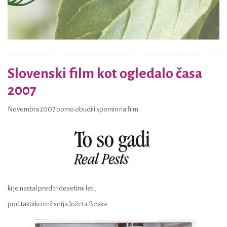
Slovenski film kot ogledalo časa
2007
Novembra 2007 bomo obudili spomin na film
ki je nastal pred tridesetimi leti,
pod taktirko režiserja Jožeta Bevka.