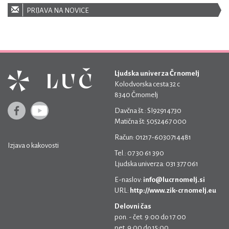
PRIJAVA NA NOVICE
Ljudska univerza Črnomelj
Kolodvorska cesta 32 c
8340 Črnomelj
Davčna št.: SI92914730
Matična št: 5052467 000
Račun: 01217-6030714481
Izjava o kakovosti
Tel.: 07 30 61 390
Ljudska univerza: 031 377 061
E-naslov:
info@lucrnomelj.si
URL:
http://www.zik-crnomelj.eu
Delovni čas
pon. - čet. 9:00 do 17:00
pet. 9:00 do 15:00