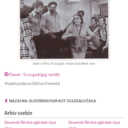
Izsek iz filma To so gadi, režiser Jože Bevk, 1977.
Članek - To so gadi (jpg; 156 kB)
Projekt podpira Občina Črnomelj
NAZAJ NA: SLOVENSKI FILM KOT OGLEDALO ČASA
Arhiv vsebin
Slovenski film kot ogledalo časa
Slovenski film kot ogledalo časa