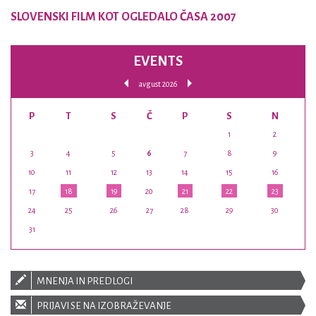
SLOVENSKI FILM KOT OGLEDALO ČASA 2007
EVENTS
avgust 2026
P
T
S
Č
P
S
N
1
2
3
4
5
6
7
8
9
10
11
12
13
14
15
16
17
18
19
20
21
22
23
24
25
26
27
28
29
30
31
MNENJA IN PREDLOGI
PRIJAVI SE NA IZOBRAŽEVANJE