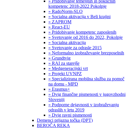
» Pridobivanje temeljnih in poklicnih
kompetenc 2018-2022 Pokolpje
» RadoNorm-SLO
» Socialna aktivacija v Beli krajini
» ZAPROM
» React-EU
» Pridobivanje kompetenc zaposlenih
» Svetovanje od 2016 do 2022, Pokolpje
» Socialna aktivacija
» Svetovanje za odrasle 2015
» Neformalno izobraževanje brezposelnih
» Grundtvig
» RAI za starejše
» Medgeneracijski vrt
» Projekt UVNPZ
» Specializirana mobilna služba za pomoč
na domu - MPD
» Erasmus+
» Dvig finančne pismenosti v jugovzhodni
Sloveniji
» Podporne dejavnosti v izobraževanju
odraslih v letu 2019
» Dvig ravni pismenosti
Demenci prijazna točka (DPT)
BEROČA REKA