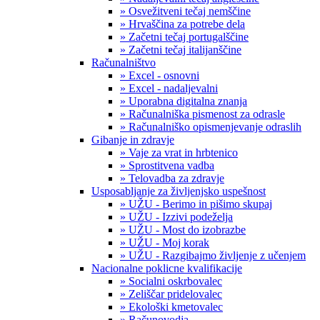
» Osvežitveni tečaj nemščine
» Hrvaščina za potrebe dela
» Začetni tečaj portugalščine
» Začetni tečaj italijanščine
Računalništvo
» Excel - osnovni
» Excel - nadaljevalni
» Uporabna digitalna znanja
» Računalniška pismenost za odrasle
» Računalniško opismenjevanje odraslih
Gibanje in zdravje
» Vaje za vrat in hrbtenico
» Sprostitvena vadba
» Telovadba za zdravje
Usposabljanje za življenjsko uspešnost
» UŽU - Berimo in pišimo skupaj
» UŽU - Izzivi podeželja
» UŽU - Most do izobrazbe
» UŽU - Moj korak
» UŽU - Razgibajmo življenje z učenjem
Nacionalne poklicne kvalifikacije
» Socialni oskrbovalec
» Zeliščar pridelovalec
» Ekološki kmetovalec
» Računovodja