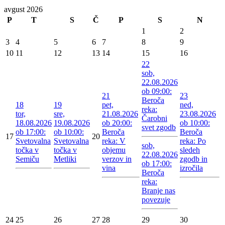
avgust 2026
P
T
S
Č
P
S
N
1
2
3
4
5
6
7
8
9
10
11
12
13
14
15
16
22
sob,
22.08.2026
ob 09:00:
21
23
Beroča
18
19
pet,
ned,
reka:
tor,
sre,
21.08.2026
23.08.2026
Čarobni
18.08.2026
19.08.2026
ob 20:00:
ob 10:00:
svet zgodb
ob 17:00:
ob 10:00:
Beroča
Beroča
17
20
Svetovalna
Svetovalna
reka: V
reka: Po
sob,
točka v
točka v
objemu
sledeh
22.08.2026
Semiču
Metliki
verzov in
zgodb in
ob 17:00:
vina
izročila
Beroča
reka:
Branje nas
povezuje
24
25
26
27
28
29
30