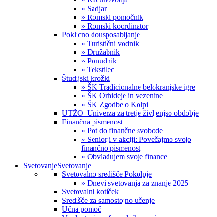
» Sadjar
» Romski pomočnik
» Romski koordinator
Poklicno dousposabljanje
» Turistični vodnik
» Družabnik
» Ponudnik
» Tekstilec
Študijski krožki
» ŠK Tradicionalne belokranjske igre
» ŠK Orhideje in vezenine
» ŠK Zgodbe o Kolpi
UTŽO_Univerza za tretje življenjso obdobje
Finančna pismenost
» Pot do finančne svobode
» Seniorji v akciji: Povečajmo svojo
finančno pismenost
» Obvladujem svoje finance
Svetovanje
Svetovanje
Svetovalno središče Pokolpje
» Dnevi svetovanja za znanje 2025
Svetovalni kotiček
Središče za samostojno učenje
Učna pomoč