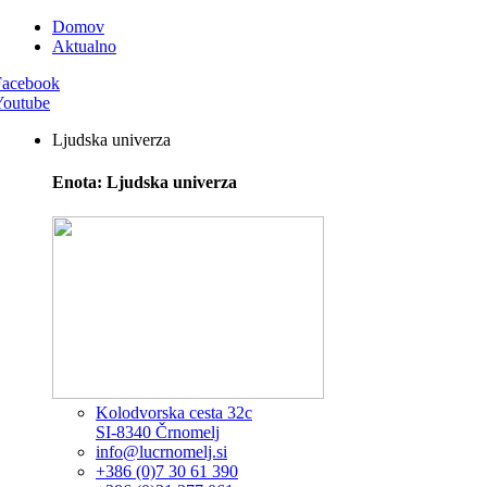
Domov
Aktualno
Facebook
Youtube
Ljudska univerza
Enota: Ljudska univerza
Kolodvorska cesta 32c
SI-8340 Črnomelj
info@lucrnomelj.si
+386 (0)7 30 61 390