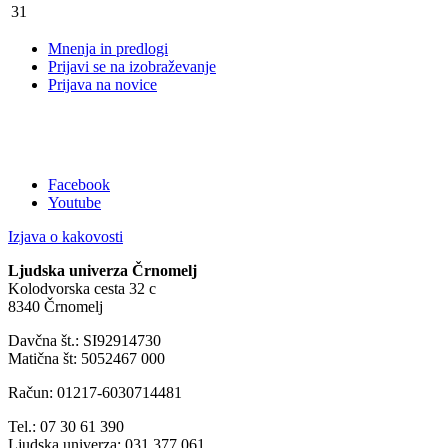
31
Mnenja in predlogi
Prijavi se na izobraževanje
Prijava na novice
Facebook
Youtube
Izjava o kakovosti
Ljudska univerza Črnomelj
Kolodvorska cesta 32 c
8340 Črnomelj
Davčna št.: SI92914730
Matična št: 5052467 000
Račun: 01217-6030714481
Tel.: 07 30 61 390
Ljudska univerza: 031 377 061