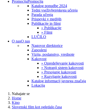
Promocija
Promocija
Katalog ponudbe 2024
Tedni vseživljenjskega učenja
Parada učenja
Prispevki v medijih
Publikacije in filmi
» Publikacije
» Filmi
LUČILO
O nas
O nas
Nagovor direktorice
Zaposleni
Vizija, poslanstvo, vrednote
Kakovost
» Opredeljevanje kakovosti
» Notranji sistem kakovosti
» Presojanje kakovosti
» Razvijanje kakovosti
Katalog informacij javnega značaja
Lokacija
Nahajate se
Home
Kino
Slovenski film kot ogledalo časa