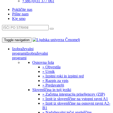
+386 (0)31 377 061
Pokličite nas
Pišite nam
Kje smo
Toggle navigation
Izobraževalni
programi
Izobraževalni
programi
Osnovna šola
» Obvestila
» Urnik
» Izpitni roki in izpitni red
» Razpis za vpis
» Predavatelji
Slovenščina in tuji jeziki
» Začetna integracija priseljencev (ZIP)
» Izpit iz slovenščine na vstopni ravni A1
» Izpit iz slovenščine na osnovni ravni A2-
B1
» Nadaljevalni tečaj angleščine