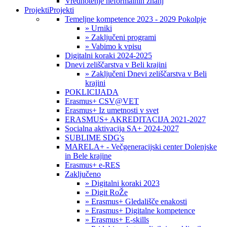
Vrednotenje neformalnih znanj
Projekti
Projekti
Temeljne kompetence 2023 - 2029 Pokolpje
» Urniki
» Zaključeni programi
» Vabimo k vpisu
Digitalni koraki 2024-2025
Dnevi zeliščarstva v Beli krajini
» Zaključeni Dnevi zeliščarstva v Beli
krajini
POKLICIJADA
Erasmus+ CSV@VET
Erasmus+ Iz umetnosti v svet
ERASMUS+ AKREDITACIJA 2021-2027
Socialna aktivacija SA+ 2024-2027
SUBLIME SDG's
MARELA+ - Večgeneracijski center Dolenjske
in Bele krajine
Erasmus+ e-RES
Zaključeno
» Digitalni koraki 2023
» Digit RoŽe
» Erasmus+ Gledališče enakosti
» Erasmus+ Digitalne kompetence
» Erasmus+ E-skills