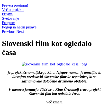
Preveri program!
Več o projektu
Prijava
Svetovanje
Program
Pogoji in način prijave
Previous
Next
Slovenski film kot ogledalo
časa
je projekt črnomaljskega kina. Njegov namen je temeljito in
dostojno predstaviti slovenske filmske uspešnice, ki so
zaznamovale določeno družbeno obdobje.
V mesecu januarju 2023 se v Kino Črnomelj vrača projekt
Slovenski film kot ogledalo časa.
Več kmalu.