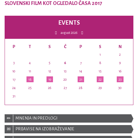
SLOVENSKI FILM KOT OGLEDALO ČASA 2017
EVENTS
avgust 2026
P
T
S
Č
P
S
N
1
2
3
4
5
6
7
8
9
10
11
12
13
14
15
16
17
18
19
20
21
22
23
24
25
26
27
28
29
30
31
MNENJA IN PREDLOGI
PRIJAVI SE NA IZOBRAŽEVANJE