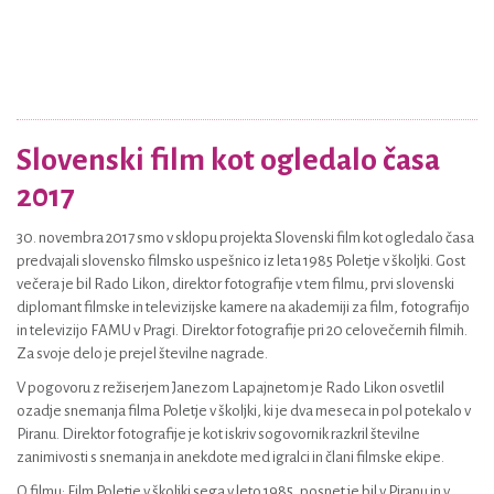
Slovenski film kot ogledalo časa
2017
30. novembra 2017 smo v sklopu projekta Slovenski film kot ogledalo časa
predvajali slovensko filmsko uspešnico iz leta 1985 Poletje v školjki. Gost
večera je bil Rado Likon, direktor fotografije v tem filmu, prvi slovenski
diplomant filmske in televizijske kamere na akademiji za film, fotografijo
in televizijo FAMU v Pragi. Direktor fotografije pri 20 celovečernih filmih.
Za svoje delo je prejel številne nagrade.
V pogovoru z režiserjem Janezom Lapajnetom je Rado Likon osvetlil
ozadje snemanja filma Poletje v školjki, ki je dva meseca in pol potekalo v
Piranu. Direktor fotografije je kot iskriv sogovornik razkril številne
zanimivosti s snemanja in anekdote med igralci in člani filmske ekipe.
O filmu: Film Poletje v školjki sega v leto 1985, posnet je bil v Piranu in v