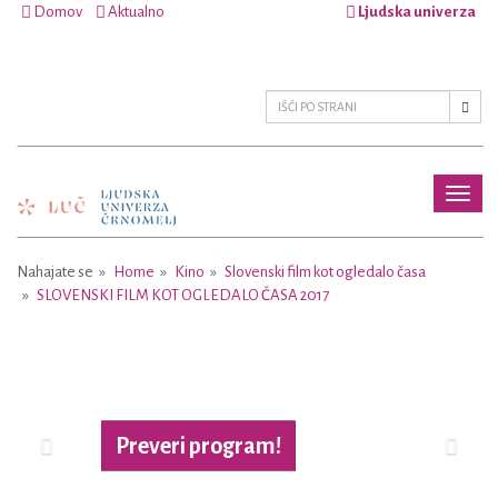
Domov
Aktualno
Ljudska univerza
Toggl
naviga
Nahajate se
Home
Kino
Slovenski film kot ogledalo časa
SLOVENSKI FILM KOT OGLEDALO ČASA 2017
Previous
Next
Preveri program!