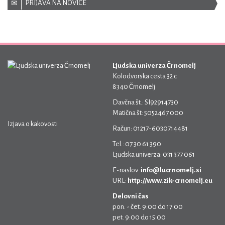
PRIJAVA NA NOVICE
Ljudska univerza Črnomelj
Kolodvorska cesta 32 c
8340 Črnomelj
Davčna št.: SI92914730
Matična št: 5052467 000
Izjava o kakovosti
Račun: 01217-6030714481
Tel.: 07 30 61 390
Ljudska univerza: 031 377 061
E-naslov:
info@lucrnomelj.si
URL:
http://www.zik-crnomelj.eu
Delovni čas
pon. - čet. 9:00 do 17:00
pet. 9:00 do 15:00