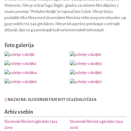
Portorožu. Film je režiral Tugo Štiglic, glasbo za celoten film vključno z
znano pesmijo "Prisluhni školjki" je napisal Jani Golob. Film je bil po
podatkih Viba filma med slovenskimi filmi leta 1986 nesporni rekorder, saj
ga je videlo 116.546 gledalcev. Film je bil uspešno predvajan v več tujih
državah, kjer so ga predvajali tudi na komercialnih televizijah.
Foto galerija
NAZAJ NA: SLOVENSKI FILM KOT OGLEDALO ČASA
Arhiv vsebin
Slovenski film kot ogledalo časa
Slovenski film kot ogledalo časa
2019
2018