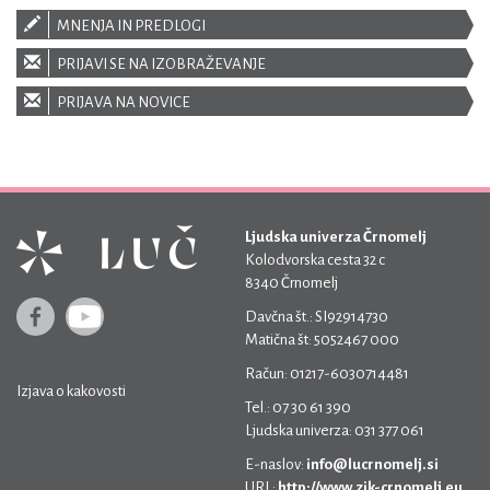
MNENJA IN PREDLOGI
PRIJAVI SE NA IZOBRAŽEVANJE
PRIJAVA NA NOVICE
Ljudska univerza Črnomelj
Kolodvorska cesta 32 c
8340 Črnomelj
Davčna št.: SI92914730
Matična št: 5052467 000
Račun: 01217-6030714481
Izjava o kakovosti
Tel.: 07 30 61 390
Ljudska univerza: 031 377 061
E-naslov:
info@lucrnomelj.si
URL:
http://www.zik-crnomelj.eu