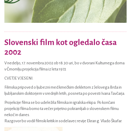
Slovenski film kot ogledalo časa
2002
V nedeljo, 17. novembra 2002 ob 18.30 uri, bo v dvorani Kulturnega doma
v Črnomlju projekcija filma iz leta 1972
CVETJE V JESENI.
Filmska pripoved o ljubezni med kmečkim dekletom z Jelovega Brda in
ljubljanskim doktorjem v srednjih letih, posneta po povesti Ivana Tavčarja.
Projekcije filma se bo udeležila filmska in igralska ekipa. Po končani
projekciji filma bomo ta večer prijetno pokramljali o slovenskem filmu
nekoč in danes.
Razgovor bo vodil filmski kritik in sodelavec revije Ekran g. Vlado Škafar.