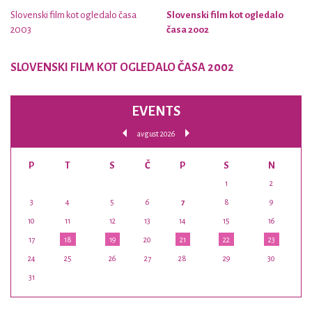
Slovenski film kot ogledalo časa
Slovenski film kot ogledalo
2003
časa 2002
SLOVENSKI FILM KOT OGLEDALO ČASA 2002
EVENTS
avgust 2026
P
T
S
Č
P
S
N
1
2
3
4
5
6
7
8
9
10
11
12
13
14
15
16
17
18
19
20
21
22
23
24
25
26
27
28
29
30
31