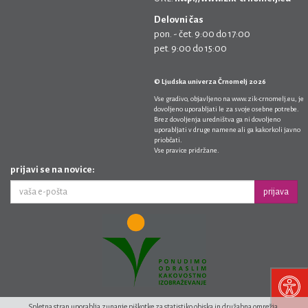
Delovni čas
pon. - čet. 9:00 do 17:00
pet. 9:00 do 15:00
© Ljudska univerza Črnomelj 2026
Vse gradivo, objavljeno na
www.zik-crnomelj.eu
, je
dovoljeno uporabljati le za svoje osebne potrebe.
Brez dovoljenja uredništva ga ni dovoljeno
uporabljati v druge namene ali ga kakorkoli javno
priobčati.
Vse pravice pridržane.
prijavi se na novice:
prijava
Spletna stran uporablja zunanje piškotke za statistiko obiska in družabna omrežja.