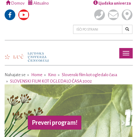
Domov
Aktualno
Ljudska univerza
Toggl
naviga
Nahajate se
Home
Kino
Slovenski film kot ogledalo časa
SLOVENSKI FILM KOT OGLEDALO ČASA 2002
Previous
Next
Preveri program!