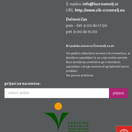
E-naslov:
info@lucrnomelj.si
URL:
http://www.zik-crnomelj.eu
Delovni čas
pon. - čet. 9:00 do 17:00
pet. 9:00 do 15:00
© Ljudska univerza Črnomelj 2026
Vse gradivo, objavljeno na
www.zik-crnomelj.eu
, je
dovoljeno uporabljati le za svoje osebne potrebe.
Brez dovoljenja uredništva ga ni dovoljeno
uporabljati v druge namene ali ga kakorkoli javno
priobčati.
Vse pravice pridržane.
prijavi se na novice:
prijava