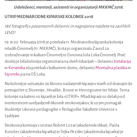
Udeleženci, mentorji, asistenti in organizatorji MKKMČ 2018.
UTRIP MEDNARODNE KIPARSKE KOLONIJE 2018
Več fotografij s posameznih delavnic in nagrajence najdete na zavihkih
LEVO!
19. in 20. februarja 2018 je potekala 11. Mednarodna kiparska kolonija
mladih Črnomelj (11. MKKMČ), ki sta jo organizirala Zavod za
izobraževanje in kulturo Črnomelj in Osnovna šola Loka Črnomelj. Prvič
doslej je bila kolonija organizirana na dveh lokacijah – delavnici
Instalacija
in
Keramika
sta potekali v kulturnem domu, delavnici
Montažna plastika
in
Siporeks
pa na OŠ Loka.
Na koloniji je ustvarjalo 36 likovno nadarjenih kiparjev starih od dvanajst do
petnajst let iz Slovenije, Hrvaške, Bosne in Hercegovine ter Srbije. Tema
kolonije na katero so kiparili je bila »UTRIP«. Mladi kiparji so delali pod
mentorstvom uveljavljenih likovnih strokovnjakov, ki so jim pomagali
študentje Likovne pedagogike s Pedagoške fakultete Univerze v
Ljubljani.
Strokovna komisija v sestavi Robert Lozar (akademski slikar), Paola
Korošec (akademska kiparka) in Tejka Pezdirc (akademska kiparka) je