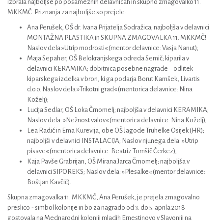
izbrala najboljše po posameznih delavnicah in skupno zmagovalko 11.
MKKMČ. Priznanja za najboljše so prejele:
Ana Perušek, OŠ dr. Ivana Prijatelja Sodražica; najboljša v delavnici
MONTAŽNA PLASTIKA in SKUPNA ZMAGOVALKA 11. MKKMČ!
Naslov dela »Utrip modrosti« (mentor delavnice: Vasja Nanut);
Maja Sepaher, OŠ Belokranjskega odreda Semič; kiparila v
delavnici KERAMIKA; dobitnica posebne nagrade – odlitek
kiparskega izdelka v bron, ki ga podarja Borut Kamšek, Livartis
d.o.o. Naslov dela »Trikotni grad« (mentorica delavnice: Nina
Koželj);
Lucija Sedlar, OŠ Loka Črnomelj; najboljša v delavnici KERAMIKA;
Naslov dela: »Nežnost valov« (mentorica delavnice: Nina Koželj);
Lea Radić in Ema Kurevija, obe OŠ Jagode Truhelke Osijek (HR);
najboljši v delavnici INSTALACIJA; Naslov njunega dela: »Utrip
pisave« (mentorica delavnice: Beatriz Tomšič Čerkez);
Kaja Pavše Grabrijan, OŠ Mirana Jarca Črnomelj; najboljša v
delavnici SIPOREKS; Naslov dela: »Plesalke« (mentor delavnice:
Boštjan Kavčič).
Skupna zmagovalka 11. MKKMČ, Ana Perušek, je prejela zmagovalno
preslico - simbol kolonije in bo za nagrado od 3. do 5. aprila 2018
gostovala na Mednarodni koloniji mladih Ernestinovo v Slavoniji na