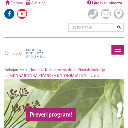
Domov
Aktualno
Ljudska univerza
Toggl
naviga
Nahajate se
Home
Kultura za mlade
Kiparska kolonija
MEDNARODNA KIPARSKA KOLONIJA MLADIH 2018
Previous
Next
Več o projektu