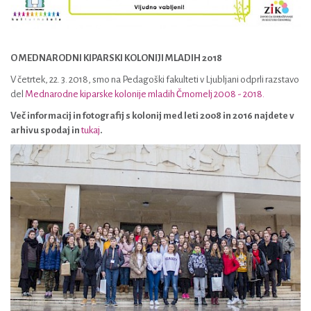
O MEDNARODNI KIPARSKI KOLONIJI MLADIH 2018
V četrtek, 22. 3. 2018, smo na Pedagoški fakulteti v Ljubljani odprli razstavo
del
Mednarodne kiparske kolonije mladih Črnomelj 2008 - 2018.
Več informacij in fotografij s kolonij med leti 2008 in 2016 najdete v
arhivu spodaj in
tukaj
.