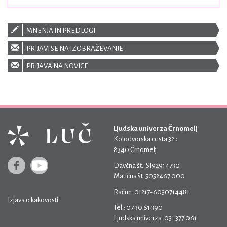
MNENJA IN PREDLOGI
PRIJAVI SE NA IZOBRAŽEVANJE
PRIJAVA NA NOVICE
Ljudska univerza Črnomelj
Kolodvorska cesta 32 c
8340 Črnomelj
Davčna št.: SI92914730
Matična št: 5052467 000
Račun: 01217-6030714481
Izjava o kakovosti
Tel.: 07 30 61 390
Ljudska univerza: 031 377 061