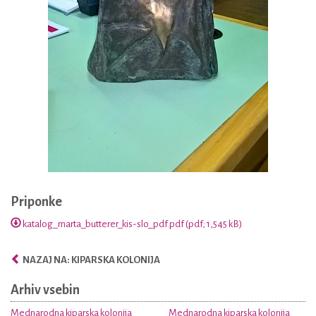
Priponke
katalog_marta_butterer_kis-slo_pdf.pdf (pdf; 1,545 kB)
NAZAJ NA: KIPARSKA KOLONIJA
Arhiv vsebin
Mednarodna kiparska kolonija
Mednarodna kiparska kolonija