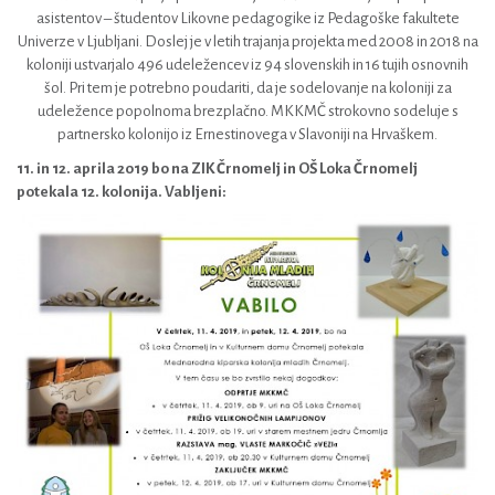
asistentov – študentov Likovne pedagogike iz Pedagoške fakultete
Univerze v Ljubljani. Doslej je v letih trajanja projekta med 2008 in 2018 na
koloniji ustvarjalo 496 udeležencev iz 94 slovenskih in 16 tujih osnovnih
šol. Pri tem je potrebno poudariti, da je sodelovanje na koloniji za
udeležence popolnoma brezplačno. MKKMČ strokovno sodeluje s
partnersko kolonijo iz Ernestinovega v Slavoniji na Hrvaškem.
11. in 12. aprila 2019 bo na ZIK Črnomelj in OŠ Loka Črnomelj
potekala 12. kolonija. Vabljeni: