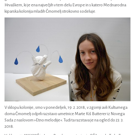
Hrvaškem, ki je ena največjih v tem delu Evrope in s katero Mednarodna
kiparska kolonija mladih Črnomelj strokovno sodeluje.
V sklopu kolonije, smo v ponedeljek, 19. 2. 2018, v zgornji avli Kulturnega
doma Črnomelj odprli razstavo umetnice Marte Kiš Butterer iz Novega
Sada z naslovom »Etno melodije«. Tudi ta razstava je na ogled do 23. 3.
2018.