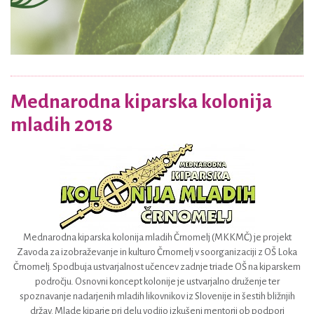
Mednarodna kiparska kolonija
mladih 2018
Mednarodna kiparska kolonija mladih Črnomelj (MKKMČ) je projekt
Zavoda za izobraževanje in kulturo Črnomelj v soorganizaciji z OŠ Loka
Črnomelj. Spodbuja ustvarjalnost učencev zadnje triade OŠ na kiparskem
področju. Osnovni koncept kolonije je ustvarjalno druženje ter
spoznavanje nadarjenih mladih likovnikov iz Slovenije in šestih bližnjih
držav. Mlade kiparje pri delu vodijo izkušeni mentorji ob podpori