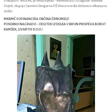
V sklopu 11. MKKMČ je Irena Bando - mentorica iz OŠ Jagode Truhelke
Osijek, skupaj z Jasmino Strugar na OŠ Vinica izvedla delavnico slikanja na
steklo.
MKKMČ SOFINANCIRA OBČINA ČRNOMELJ!
POSEBNO NAGRADO - ODLITEK IZDELKA V BRON PRISPEVA BORUT
KAMŠEK, LIVARTIS D.O.O.!