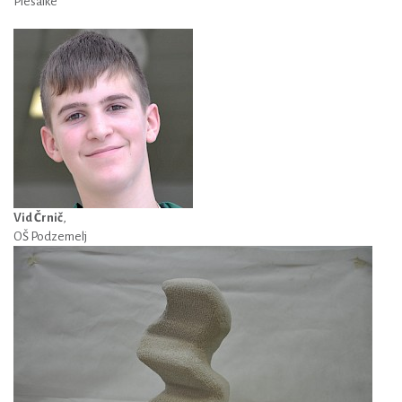
Plesalke
Vid Črnič
,
OŠ Podzemelj