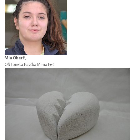
Mia Oberč
,
OŠ Toneta Pavčka Mirna Peč