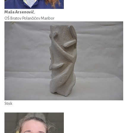
Maša Arsenovič
,
OŠ Bratov Polančičev Maribor
Stisk