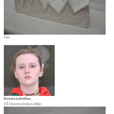
Pulz
Renata Ločniškar
,
OŠ Davorina Jenka Cerklje