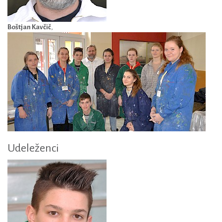
Boštjan Kavčič
,
Udeleženci