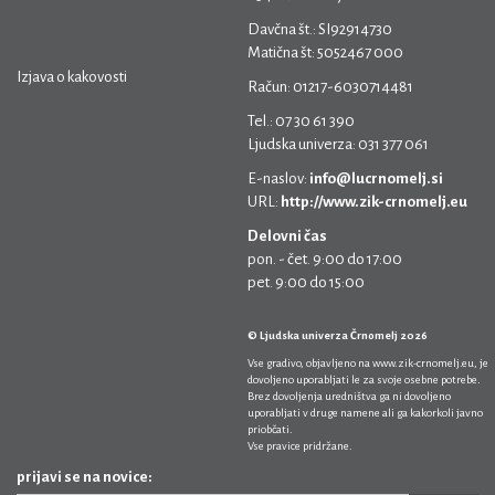
Davčna št.: SI92914730
Matična št: 5052467 000
Izjava o kakovosti
Račun: 01217-6030714481
Tel.: 07 30 61 390
Ljudska univerza: 031 377 061
E-naslov:
info@lucrnomelj.si
URL:
http://www.zik-crnomelj.eu
Delovni čas
pon. - čet. 9:00 do 17:00
pet. 9:00 do 15:00
© Ljudska univerza Črnomelj 2026
Vse gradivo, objavljeno na
www.zik-crnomelj.eu
, je
dovoljeno uporabljati le za svoje osebne potrebe.
Brez dovoljenja uredništva ga ni dovoljeno
uporabljati v druge namene ali ga kakorkoli javno
priobčati.
Vse pravice pridržane.
prijavi se na novice: