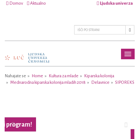
Domov
Aktualno
Ljudska univerza
Toggl
naviga
Nahajate se
Home
Kultura za mlade
Kiparska kolonija
Mednarodna kiparska kolonija mladih 2018
Delavnice
SIPOREKS
Previous
Next
Več o projektu