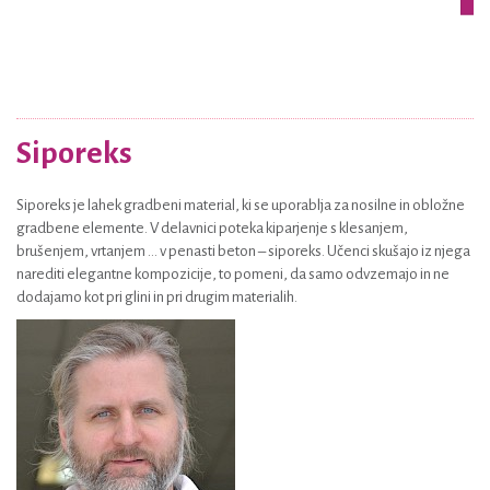
Siporeks
Siporeks je lahek gradbeni material, ki se uporablja za nosilne in obložne
gradbene elemente. V delavnici poteka kiparjenje s klesanjem,
brušenjem, vrtanjem ... v penasti beton – siporeks. Učenci skušajo iz njega
narediti elegantne kompozicije, to pomeni, da samo odvzemajo in ne
dodajamo kot pri glini in pri drugim materialih.