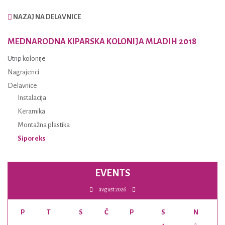
NAZAJ NA DELAVNICE
MEDNARODNA KIPARSKA KOLONIJA MLADIH 2018
Utrip kolonije
Nagrajenci
Delavnice
Instalacija
Keramika
Montažna plastika
Siporeks
EVENTS
avgust 2026
P
T
S
Č
P
S
N