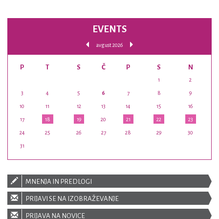
EVENTS
avgust 2026
P
T
S
Č
P
S
N
1
2
3
4
5
6
7
8
9
10
11
12
13
14
15
16
17
18
19
20
21
22
23
24
25
26
27
28
29
30
31
MNENJA IN PREDLOGI
PRIJAVI SE NA IZOBRAŽEVANJE
PRIJAVA NA NOVICE