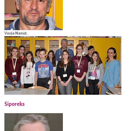
Vasja Nanut
,
Siporeks