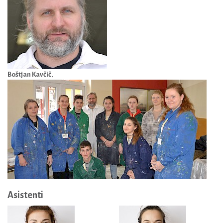
Boštjan Kavčič
,
Asistenti