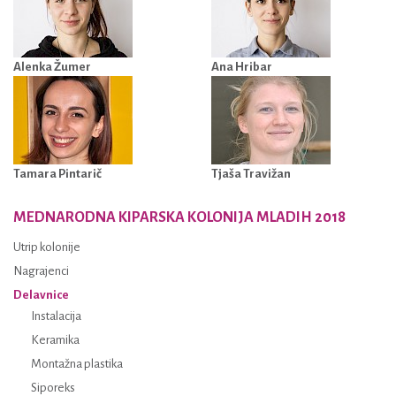
Alenka Žumer
Ana Hribar
Tamara Pintarič
Tjaša Travižan
MEDNARODNA KIPARSKA KOLONIJA MLADIH 2018
Utrip kolonije
Nagrajenci
Delavnice
Instalacija
Keramika
Montažna plastika
Siporeks