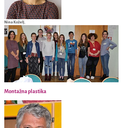
Nina Koželj
,
Montažna plastika