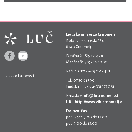
Ljudska univerza Črnomelj
Kolodvorska cesta 32 c
8340 Črnomelj
Davčna št.: SI92914730
Matična št: 5052467 000
Račun: 01217-6030714481
Izjava o kakovosti
Tel.: 07 30 61 390
Ljudska univerza: 031 377 061
E-naslov:
info@lucrnomelj.si
URL:
http://www.zik-crnomelj.eu
Delovni čas
pon. - čet. 9:00 do 17:00
pet. 9:00 do 15:00