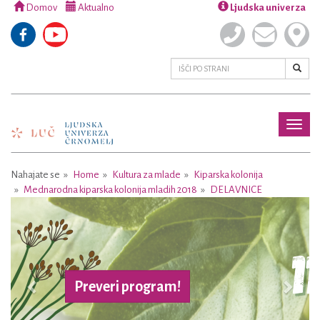
Domov
Aktualno
Ljudska univerza
Toggl
naviga
Nahajate se
Home
Kultura za mlade
Kiparska kolonija
Mednarodna kiparska kolonija mladih 2018
DELAVNICE
Previous
Next
reveri program!