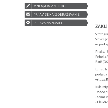
MNENJA IN PREDLOGI
PRIJAVI SE NA IZOBRAŽEVANJE
PRIJAVA NA NOVICE
ZAKLJ
S fotograf
Slovenije
na podlagi
Finalisti
Rebeka Ad
Barič (OŠ
Izmed fin
podjetja L
vrtu za
Kulturni 
- video p
- forma v
- Claudi