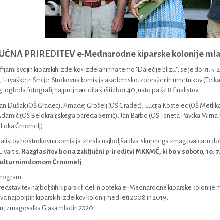
UČNA PRIREDITEV e-Mednarodne kiparske kolonije mla
ijami svojih kiparskih izdelkov izdelanih na temo "Daleč je blizu", se je do 31. 5. 2
, Hrvaške in Srbije. Strokovna komisija akademsko izobraženih umetnikov (Tejka 
 ogleda fotografij najprej naredila širši izbor 40, nato pa še 8 finalistov.
: Jan Dušak (OŠ Gradec), Amadej Grošelj (OŠ Gradec), Lucija Kostelec (OŠ Metlik
amič (OŠ Belokranjskega odreda Semič), Jan Barbo (OŠ Toneta Pavčka Mirna Pe
 Loka Črnomelj)
alistov bo strokovna komisija izbrala najboljša dva: skupnega zmagovalca in do
ivartis.
Razglasitev bo na zaključni prireditvi MKKMČ, ki bo v soboto, 10.
 Kulturnim domom Črnomelj.
program:
redstavitev najboljših kiparskih del in poteka e-Mednarodne kiparske kolonije 
iva najboljših kiparskih izdelkov kolonij med leti 2008 in 2019,
Zu, zmagovalka Glasa mladih 2020.