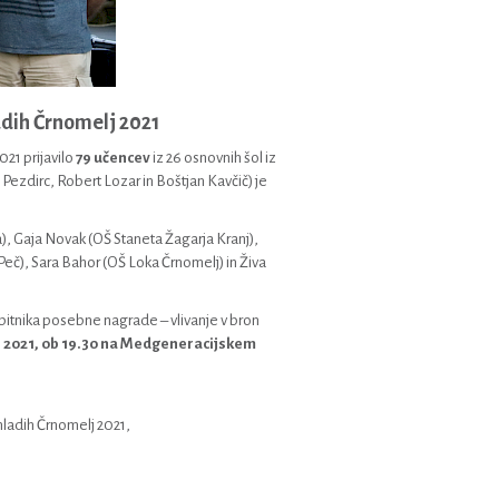
dih Črnomelj 2021
021 prijavilo
79 učencev
iz 26 osnovnih šol iz
Pezdirc, Robert Lozar in Boštjan Kavčič) je
a), Gaja Novak (OŠ Staneta Žagarja Kranj),
č), Sara Bahor (OŠ Loka Črnomelj) in Živa
bitnika posebne nagrade – vlivanje v bron
 7. 2021, ob 19.30 na Medgeneracijskem
mladih Črnomelj 2021,