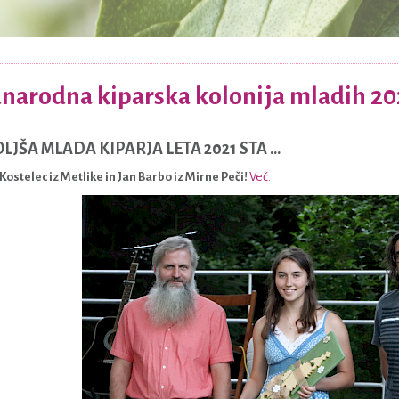
arodna kiparska kolonija mladih 20
LJŠA MLADA KIPARJA LETA 2021 STA ...
a Kostelec iz Metlike in Jan Barbo iz Mirne Peči!
Več.