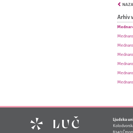
NAZAJ
Arhiv 
Mednaro
Mednarod
Mednarod
Mednarod
Mednarod
Mednarod
Mednarod
Ljudska un
Kolodvorska
8340 Črnom