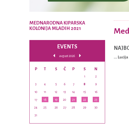
MEDNARODNA KIPARSKA
KOLONIJA MLADIH 2021
Medn
EVENTS
NAJBO
avgust 2026
... Lucij
P
T
S
Č
P
S
N
1
2
3
4
5
6
7
8
9
10
11
12
13
14
15
16
17
18
19
20
21
22
23
24
25
26
27
28
29
30
31