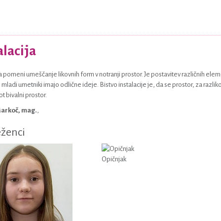
alacija
ja pomeni umeščanje likovnih form v notranji prostor. Je postavitev različnih elem
 mladi umetniki imajo odlične ideje. Bistvo instalacije je, da se prostor, za razl
t bivalni prostor.
Markoč, mag.
,
ženci
Opičnjak