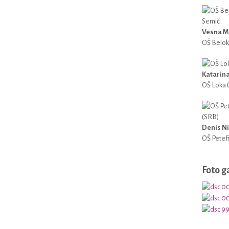
Vesna M
OŠ Belok
Katarin
OŠ Loka 
Denis Ni
OŠ Petef
Foto g