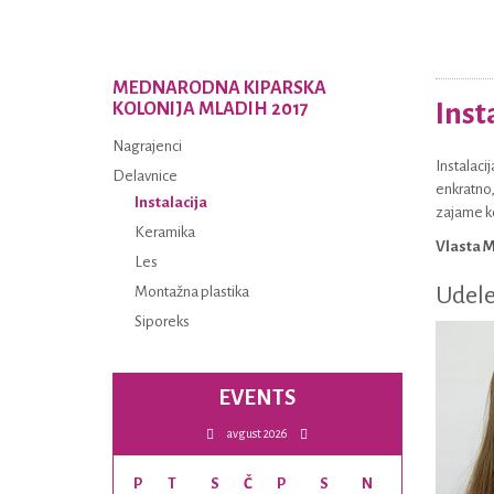
MEDNARODNA KIPARSKA
Inst
KOLONIJA MLADIH 2017
Nagrajenci
Instalaci
Delavnice
enkratno,
Instalacija
zajame ko
Keramika
Vlasta 
Les
Udele
Montažna plastika
Siporeks
EVENTS
avgust 2026
P
T
S
Č
P
S
N