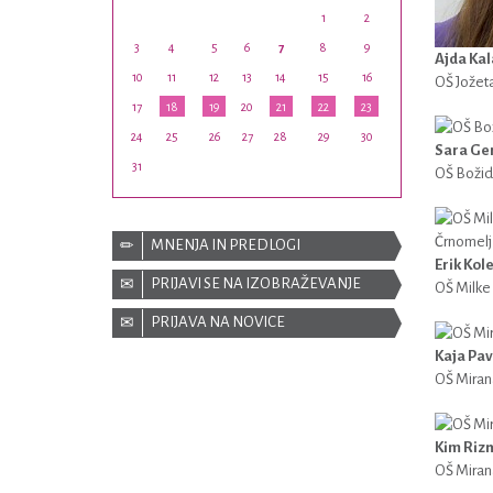
1
2
3
4
5
6
7
8
9
Ajda Ka
10
11
12
13
14
15
16
OŠ Jožeta
17
18
19
20
21
22
23
24
25
26
27
28
29
30
Sara Ge
31
OŠ Božida
MNENJA IN PREDLOGI
Erik Kol
PRIJAVI SE NA IZOBRAŽEVANJE
OŠ Milke
PRIJAVA NA NOVICE
Kaja Pav
OŠ Miran
Kim Rizn
OŠ Miran