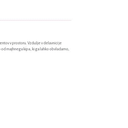
entov v prostoru. Vzdušje v delavnici je
iko od majhnega kipa, ki ga lahko obvladamo,