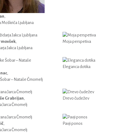
lan
,
 Moškriča Ljubljana
rmovšek
,
Moja perspetiva
rja Jakca Ljubljana
Eleganca dotika
enac
,
 Šobar – Nataše Črnomelj
še Grabrijan
,
Drevo čudežev
a Jarca Črnomelj
ič
,
Pavji ponos
a Jarca Črnomelj