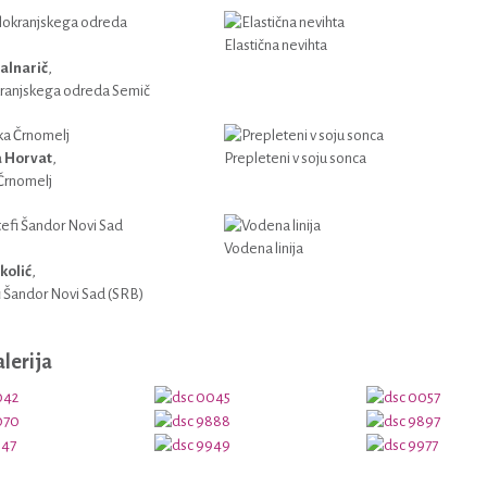
Elastična nevihta
alnarič
,
ranjskega odreda Semič
a Horvat
,
Prepleteni v soju sonca
Črnomelj
Vodena linija
kolić
,
i Šandor Novi Sad (SRB)
alerija