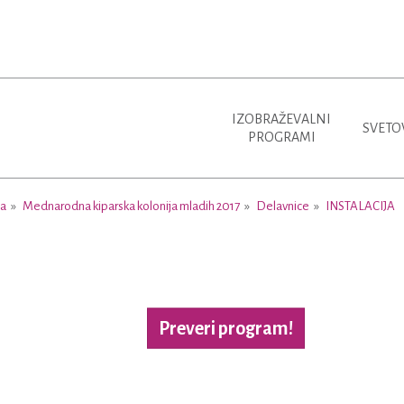
IZOBRAŽEVALNI
SVETO
PROGRAMI
ja
Mednarodna kiparska kolonija mladih 2017
Delavnice
INSTALACIJA
Preveri program!