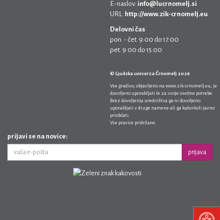
E-naslov:
info@lucrnomelj.si
URL:
http://www.zik-crnomelj.eu
Delovni čas
pon. - čet. 9:00 do 17:00
pet. 9:00 do 15:00
© Ljudska univerza Črnomelj 2026
Vse gradivo, objavljeno na
www.zik-crnomelj.eu
, je
dovoljeno uporabljati le za svoje osebne potrebe.
Brez dovoljenja uredništva ga ni dovoljeno
uporabljati v druge namene ali ga kakorkoli javno
priobčati.
Vse pravice pridržane.
prijavi se na novice:
prijava