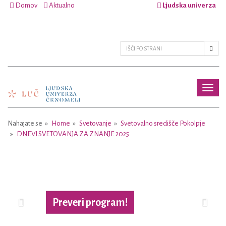
Domov
Aktualno
Ljudska univerza
Toggl
naviga
Nahajate se
Home
Svetovanje
Svetovalno središče Pokolpje
DNEVI SVETOVANJA ZA ZNANJE 2025
Previous
Next
Preveri program!