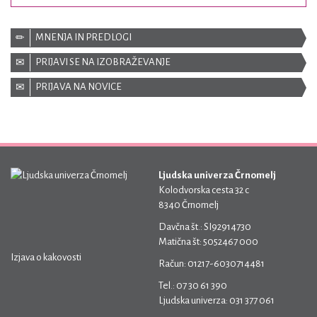
MNENJA IN PREDLOGI
PRIJAVI SE NA IZOBRAŽEVANJE
PRIJAVA NA NOVICE
Ljudska univerza Črnomelj
Kolodvorska cesta 32 c
8340 Črnomelj
Davčna št.: SI92914730
Matična št: 5052467 000
Izjava o kakovosti
Račun: 01217-6030714481
Tel.: 07 30 61 390
Ljudska univerza: 031 377 061