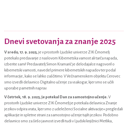
Dnevi svetovanja za znanje 2025
V sredo, 17. 9. 2025,
je v prostorih Ljudske univerze ZIK Črnomelj
potekalo predavanje z naslovom Kibernetska varnost ali tarča napada,
izberite sami! Predavatelj Simon Kramarič je delodajalce nagovoril o
kibernetski varnosti, navedel primere kibernetskih napadov ter podal
informacije, kako se lahko zaščitimo. V Večnamenskem objektu Cerovec
smo izvedli delavnico Digitalno učenje za vsakogar, kjer smo se učili
uporabe pametnih naprav.
V četrtek, 18. 9. 2025, je potekal Dan za samostojno učenje.
V
prostorih Ljudske univerze ZIK Črnomelj je potekala delavnica Znanje
jezikov odpira vrata, kjer smo z udeleženci Socialne aktivacije+ pregledali
aplikacije in spletne strani za samostojno učenje tujih jezikov. Podobno
delavnico smo za širšo javnost izvedli tudi v Ljudski knjižnici Metlika,