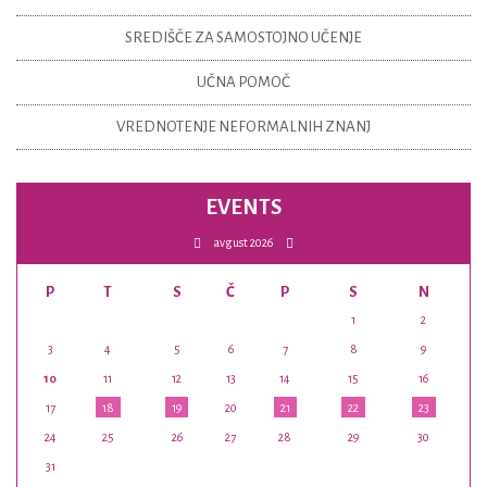
SREDIŠČE ZA SAMOSTOJNO UČENJE
UČNA POMOČ
VREDNOTENJE NEFORMALNIH ZNANJ
EVENTS
avgust 2026
P
T
S
Č
P
S
N
1
2
3
4
5
6
7
8
9
10
11
12
13
14
15
16
17
18
19
20
21
22
23
24
25
26
27
28
29
30
31