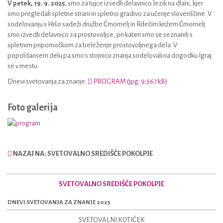
V petek, 19. 9. 2025
, smo za tujce izvedli delavnico Jezik na dlani, kjer
smo pregledali spletne strani in spletno gradivo za učenje slovenščine. V
sodelovanju s Hišo sadeži družbe Črnomelj in Rdečim križem Črnomelj
smo izvedli delavnico za prostovoljce, pri kateri smo se seznanili s
spletnim pripomočkom za beleženje prostovoljnega dela. V
popoldansem delu pa smo s stojnico znanja sodelovali na dogodku Igraj
se v mestu.
Dnevi svetovanja za znanje:
PROGRAM (jpg; 9,567 kB)
Foto galerija
NAZAJ NA: SVETOVALNO SREDIŠČE POKOLPJE
SVETOVALNO SREDIŠČE POKOLPJE
DNEVI SVETOVANJA ZA ZNANJE 2025
SVETOVALNI KOTIČEK