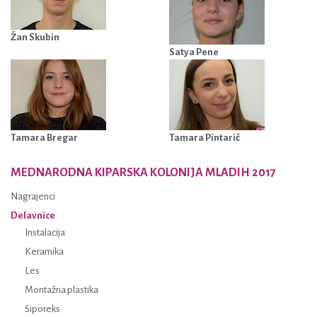
Žan Skubin
Satya Pene
Tamara Bregar
Tamara Pintarič
MEDNARODNA KIPARSKA KOLONIJA MLADIH 2017
Nagrajenci
Delavnice
Instalacija
Keramika
Les
Montažna plastika
Siporeks