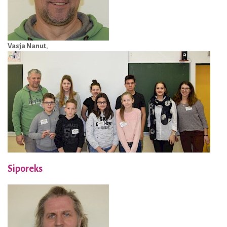
Vasja Nanut
,
Siporeks