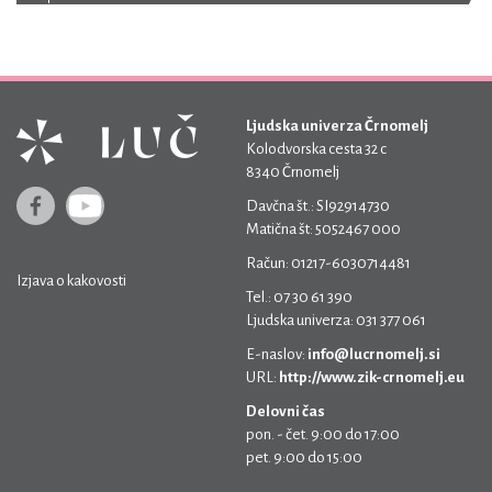
Ljudska univerza Črnomelj
Kolodvorska cesta 32 c
8340 Črnomelj
Davčna št.: SI92914730
Matična št: 5052467 000
Račun: 01217-6030714481
Izjava o kakovosti
Tel.: 07 30 61 390
Ljudska univerza: 031 377 061
E-naslov:
info@lucrnomelj.si
URL:
http://www.zik-crnomelj.eu
Delovni čas
pon. - čet. 9:00 do 17:00
pet. 9:00 do 15:00