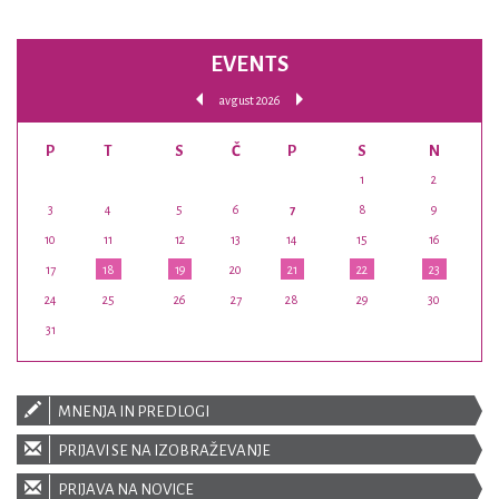
EVENTS
avgust 2026
P
T
S
Č
P
S
N
1
2
3
4
5
6
7
8
9
10
11
12
13
14
15
16
17
18
19
20
21
22
23
24
25
26
27
28
29
30
31
MNENJA IN PREDLOGI
PRIJAVI SE NA IZOBRAŽEVANJE
PRIJAVA NA NOVICE