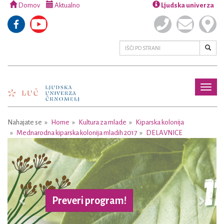
Domov
Aktualno
Ljudska univerza
Toggl
naviga
Nahajate se
Home
Kultura za mlade
Kiparska kolonija
Mednarodna kiparska kolonija mladih 2017
DELAVNICE
Previous
Next
Več o projektu