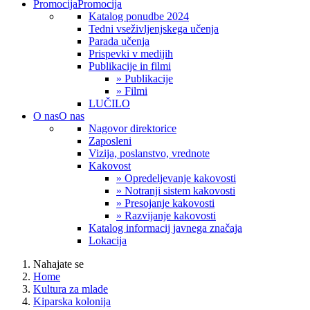
Promocija
Promocija
Katalog ponudbe 2024
Tedni vseživljenjskega učenja
Parada učenja
Prispevki v medijih
Publikacije in filmi
» Publikacije
» Filmi
LUČILO
O nas
O nas
Nagovor direktorice
Zaposleni
Vizija, poslanstvo, vrednote
Kakovost
» Opredeljevanje kakovosti
» Notranji sistem kakovosti
» Presojanje kakovosti
» Razvijanje kakovosti
Katalog informacij javnega značaja
Lokacija
Nahajate se
Home
Kultura za mlade
Kiparska kolonija