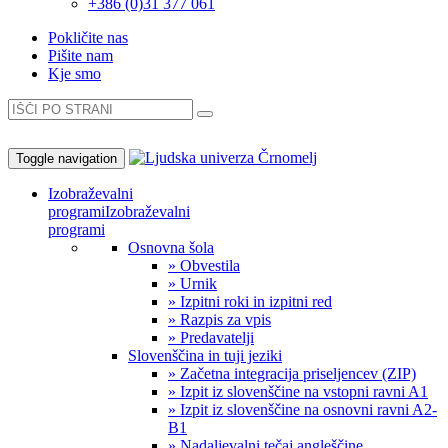
+386 (0)31 377 061
Pokličite nas
Pišite nam
Kje smo
Toggle navigation
Izobraževalni
programi
Izobraževalni
programi
Osnovna šola
» Obvestila
» Urnik
» Izpitni roki in izpitni red
» Razpis za vpis
» Predavatelji
Slovenščina in tuji jeziki
» Začetna integracija priseljencev (ZIP)
» Izpit iz slovenščine na vstopni ravni A1
» Izpit iz slovenščine na osnovni ravni A2-
B1
» Nadaljevalni tečaj angleščine