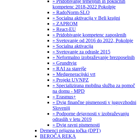
» Pridobivanje temeljnih in poklicnih
kompetenc 2018-2022 Pokolpje
» RadoNorm-SLO
» Socialna aktivacija v Beli krajini
» ZAPROM
» React-EU
» Pridobivanje kompetenc zaposlenih
» Svetovanje od 2016 do 2022, Pokolpje
» Socialna aktivacija
» Svetovanje za odrasle 2015
» Neformalno izobraževanje brezposelnih
» Grundtvig
» RAI za starejše
» Medgeneracijski vrt
» Projekt UVNPZ
» Specializirana mobilna služba za pomoč
na domu - MPD
» Erasmus+
» Dvig finančne pismenosti v jugovzhodni
Sloveniji
» Podporne dejavnosti v izobraževanju
odraslih v letu 2019
» Dvig ravni pismenosti
Demenci prijazna točka (DPT)
BEROČA REKA