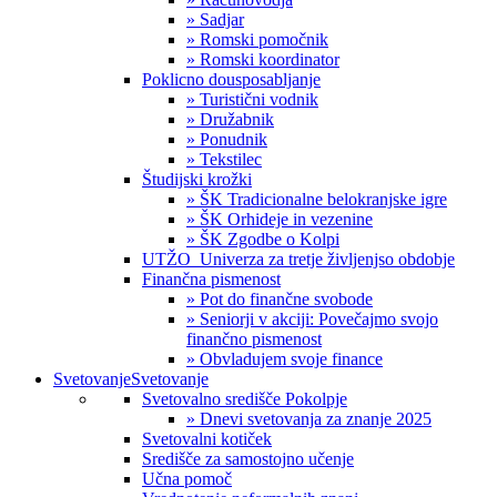
» Sadjar
» Romski pomočnik
» Romski koordinator
Poklicno dousposabljanje
» Turistični vodnik
» Družabnik
» Ponudnik
» Tekstilec
Študijski krožki
» ŠK Tradicionalne belokranjske igre
» ŠK Orhideje in vezenine
» ŠK Zgodbe o Kolpi
UTŽO_Univerza za tretje življenjso obdobje
Finančna pismenost
» Pot do finančne svobode
» Seniorji v akciji: Povečajmo svojo
finančno pismenost
» Obvladujem svoje finance
Svetovanje
Svetovanje
Svetovalno središče Pokolpje
» Dnevi svetovanja za znanje 2025
Svetovalni kotiček
Središče za samostojno učenje
Učna pomoč