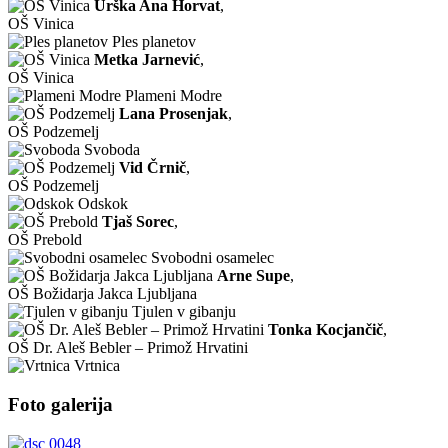
Urška Ana Horvat
,
OŠ Vinica
Ples planetov
Metka Jarnević
,
OŠ Vinica
Plameni Modre
Lana Prosenjak
,
OŠ Podzemelj
Svoboda
Vid Črnič
,
OŠ Podzemelj
Odskok
Tjaš Sorec
,
OŠ Prebold
Svobodni osamelec
Arne Supe
,
OŠ Božidarja Jakca Ljubljana
Tjulen v gibanju
Tonka Kocjančič
,
OŠ Dr. Aleš Bebler – Primož Hrvatini
Vrtnica
Foto galerija