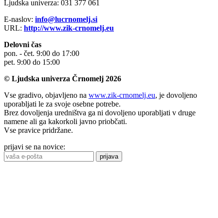
Ljudska univerza: 031 377 061
E-naslov:
info@lucrnomelj.si
URL:
http://www.zik-crnomelj.eu
Delovni čas
pon. - čet. 9:00 do 17:00
pet. 9:00 do 15:00
© Ljudska univerza Črnomelj 2026
Vse gradivo, objavljeno na
www.zik-crnomelj.eu
, je dovoljeno
uporabljati le za svoje osebne potrebe.
Brez dovoljenja uredništva ga ni dovoljeno uporabljati v druge
namene ali ga kakorkoli javno priobčati.
Vse pravice pridržane.
prijavi se na novice:
prijava