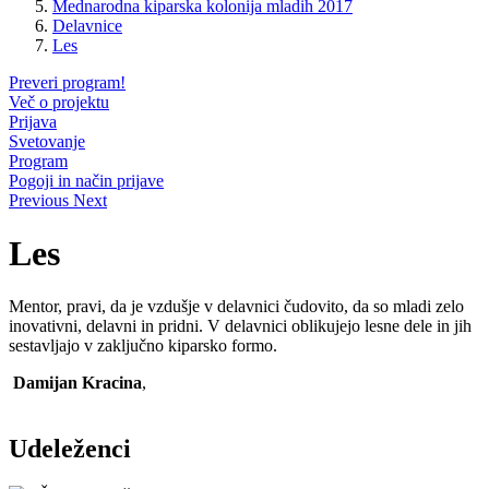
Mednarodna kiparska kolonija mladih 2017
Delavnice
Les
Preveri program!
Več o projektu
Prijava
Svetovanje
Program
Pogoji in način prijave
Previous
Next
Les
Mentor, pravi, da je vzdušje v delavnici čudovito, da so mladi zelo
inovativni, delavni in pridni. V delavnici oblikujejo lesne dele in jih
sestavljajo v zaključno kiparsko formo.
Damijan Kracina
,
Udeleženci