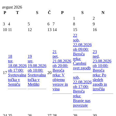
avgust 2026
P
T
S
Č
P
S
N
1
2
3
4
5
6
7
8
9
10
11
12
13
14
15
16
22
sob,
22.08.2026
ob 09:00:
21
23
Beroča
18
19
pet,
ned,
reka:
tor,
sre,
21.08.2026
23.08.2026
Čarobni
18.08.2026
19.08.2026
ob 20:00:
ob 10:00:
svet zgodb
ob 17:00:
ob 10:00:
Beroča
Beroča
17
20
Svetovalna
Svetovalna
reka: V
reka: Po
sob,
točka v
točka v
objemu
sledeh
22.08.2026
Semiču
Metliki
verzov in
zgodb in
ob 17:00:
vina
izročila
Beroča
reka:
Branje nas
povezuje
24
25
26
27
28
29
30