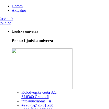
Domov
Aktualno
Facebook
Youtube
Ljudska univerza
Enota: Ljudska univerza
Kolodvorska cesta 32c
SI-8340 Črnomelj
info@lucrnomelj.si
+386 (0)7 30 61 390