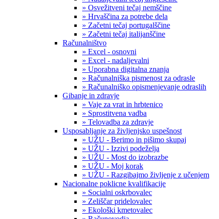
» Osvežitveni tečaj nemščine
» Hrvaščina za potrebe dela
» Začetni tečaj portugalščine
» Začetni tečaj italijanščine
Računalništvo
» Excel - osnovni
» Excel - nadaljevalni
» Uporabna digitalna znanja
» Računalniška pismenost za odrasle
» Računalniško opismenjevanje odraslih
Gibanje in zdravje
» Vaje za vrat in hrbtenico
» Sprostitvena vadba
» Telovadba za zdravje
Usposabljanje za življenjsko uspešnost
» UŽU - Berimo in pišimo skupaj
» UŽU - Izzivi podeželja
» UŽU - Most do izobrazbe
» UŽU - Moj korak
» UŽU - Razgibajmo življenje z učenjem
Nacionalne poklicne kvalifikacije
» Socialni oskrbovalec
» Zeliščar pridelovalec
» Ekološki kmetovalec
» Računovodja