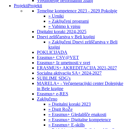
Vrednotenje neformalnih znanj
Projekti
Projekti
Temeljne kompetence 2023 - 2029 Pokolpje
» Urniki
» Zaključeni programi
» Vabimo k vpisu
Digitalni koraki 2024-2025
Dnevi zeliščarstva v Beli krajini
» Zaključeni Dnevi zeliščarstva v Beli
krajini
POKLICIJADA
Erasmus+ CSV@VET
Erasmus+ Iz umetnosti v svet
ERASMUS+ AKREDITACIJA 2021-2027
Socialna aktivacija SA+ 2024-2027
SUBLIME SDG's
MARELA+ - Večgeneracijski center Dolenjske
in Bele krajine
Erasmus+ e-RES
Zaključeno
» Digitalni koraki 2023
» Digit RoŽe
» Erasmus+ Gledališče enakosti
» Erasmus+ Digitalne kompetence
» Erasmus+ E-skills