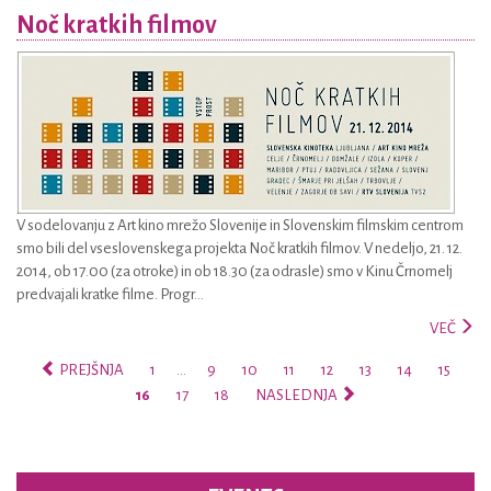
Noč kratkih filmov
V sodelovanju z Art kino mrežo Slovenije in Slovenskim filmskim centrom
smo bili del vseslovenskega projekta Noč kratkih filmov. V nedeljo, 21. 12.
2014, ob 17.00 (za otroke) in ob 18.30 (za odrasle) smo v Kinu Črnomelj
predvajali kratke filme. Progr...
VEČ
PREJŠNJA
1
…
9
10
11
12
13
14
15
16
17
18
NASLEDNJA