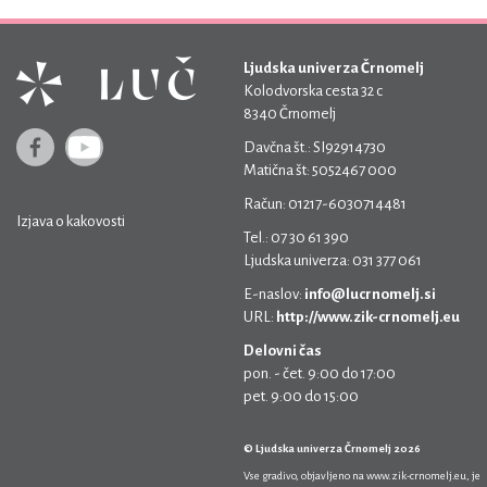
Ljudska univerza Črnomelj
Kolodvorska cesta 32 c
8340 Črnomelj
Davčna št.: SI92914730
Matična št: 5052467 000
Račun: 01217-6030714481
Izjava o kakovosti
Tel.: 07 30 61 390
Ljudska univerza: 031 377 061
E-naslov:
info@lucrnomelj.si
URL:
http://www.zik-crnomelj.eu
Delovni čas
pon. - čet. 9:00 do 17:00
pet. 9:00 do 15:00
© Ljudska univerza Črnomelj 2026
Vse gradivo, objavljeno na
www.zik-crnomelj.eu
, je