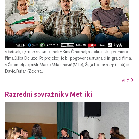
V četrtek, 19. 11. 2015, smo imeli v Kinu Črnomelj belokranjsko premiero
filma Šiška Deluxe. Po projekciji je bil pogovor z ustvarjalci in igralci filma.
V Črnomelj so prišli: Marko Miladinovič (Mile), Žiga Födrasperg (Fedr) in
David Furlan (Zekir) t...
VEČ
Razredni sovražnik v Metliki