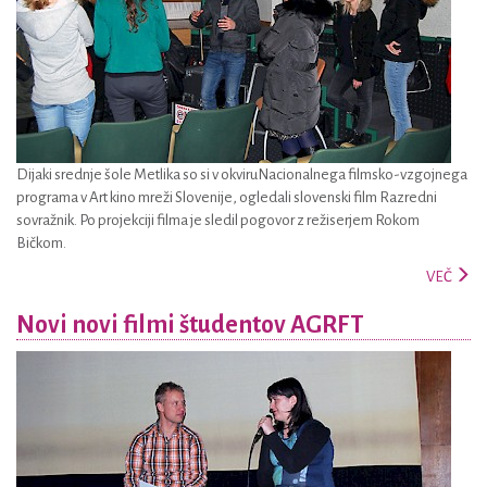
Dijaki srednje šole Metlika so si v okviruNacionalnega filmsko-vzgojnega
programa v Art kino mreži Slovenije, ogledali slovenski film Razredni
sovražnik. Po projekciji filma je sledil pogovor z režiserjem Rokom
Bičkom.
VEČ
Novi novi filmi študentov AGRFT