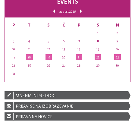
EVENTS
avgust 2026
P
T
S
Č
P
S
N
1
2
3
4
5
6
7
8
9
10
11
12
13
14
15
16
17
18
19
20
21
22
23
24
25
26
27
28
29
30
31
MNENJA IN PREDLOGI
PRIJAVI SE NA IZOBRAŽEVANJE
PRIJAVA NA NOVICE