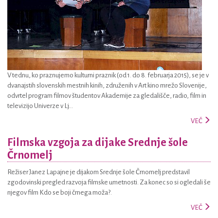
V tednu, ko praznujemo kulturni praznik (od 1. do 8. februarja 2015), se je v
dvanajstih slovenskih mestnih kinih, združenih v Art kino mrežo Slovenije,
odvrtel program filmov študentov Akademije za gledališče, radio, film in
televizijo Univerze v Lj...
VEČ
Filmska vzgoja za dijake Srednje šole
Črnomelj
Režiser Janez Lapajne je dijakom Srednje šole Črnomelj predstavil
zgodovinski pregled razvoja filmske umetnosti. Za konec so si ogledali še
njegov film Kdo se boji črnega moža?.
VEČ