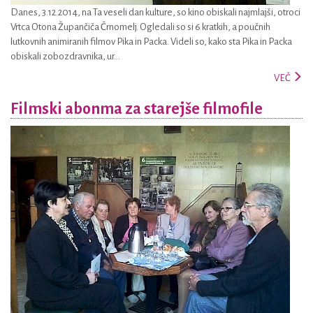
Danes, 3.12.2014, na Ta veseli dan kulture, so kino obiskali najmlajši, otroci
Vrtca Otona Župančiča Črnomelj. Ogledali so si 6 kratkih, a poučnih
lutkovnih animiranih filmov Pika in Packa. Videli so, kako sta Pika in Packa
obiskali zobozdravnika, ur...
VEČ
Filmski abonma za starejše filmofile