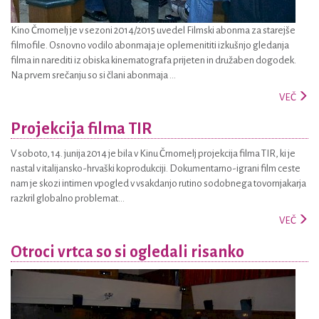
Kino Črnomelj je v sezoni 2014/2015 uvedel Filmski abonma za starejše
filmofile. Osnovno vodilo abonmaja je oplemenititi izkušnjo gledanja
filma in narediti iz obiska kinematografa prijeten in družaben dogodek.
Na prvem srečanju so si člani abonmaja ...
VEČ
Projekcija filma TIR
V soboto, 14. junija 2014 je bila v Kinu Črnomelj projekcija filma TIR, ki je
nastal v italijansko-hrvaški koprodukciji. Dokumentarno-igrani film ceste
nam je skozi intimen vpogled v vsakdanjo rutino sodobnega tovornjakarja
razkril globalno problemat...
VEČ
Otroci vrtca so si ogledali risanko