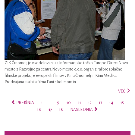
ZIK Črnomelj je v sodelovanju z Informacijsko točko Europe Direct Novo
mesto z Razvojnega centra Novo mesto d.o.o. organiziral brezplačne
filmske projekcije evropskih filmov v Kinu Črnomelj in Kinu Metlika.
Predvajana sta bila filma Fant s kolesom in...
VEČ
PREJŠNJA
1
…
9
10
11
12
13
14
15
16
17
18
NASLEDNJA