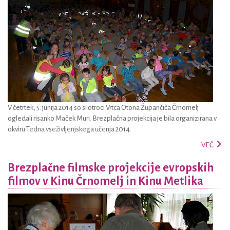
V četrtek, 5. junija 2014 so si otroci Vrtca Otona Župančiča Črnomelj
ogledali risanko Maček Muri. Brezplačna projekcija je bila organizirana v
okviru Tedna vseživljenjskega učenja 2014.
VEČ
Brezplačne filmske projekcije evropskih
filmov v Kinu Črnomelj in Kinu Metlika