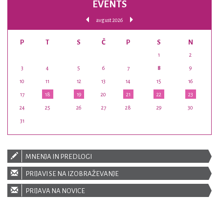
EVENTS
avgust 2026
P
T
S
Č
P
S
N
1
2
3
4
5
6
7
8
9
10
11
12
13
14
15
16
17
18
19
20
21
22
23
24
25
26
27
28
29
30
31
MNENJA IN PREDLOGI
PRIJAVI SE NA IZOBRAŽEVANJE
PRIJAVA NA NOVICE