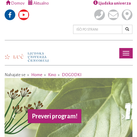
Domov
Aktualno
Ljudska univerza
Toggl
naviga
Nahajate se
Home
Kino
DOGODKI
Previous
Next
reveri program!